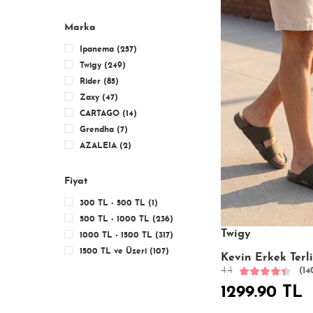
Marka
Ipanema (257)
Twigy (249)
Rider (85)
Zaxy (47)
CARTAGO (14)
Grendha (7)
AZALEIA (2)
Fiyat
300 TL - 500 TL (1)
500 TL - 1000 TL (236)
Twigy
1000 TL - 1500 TL (317)
1500 TL ve Üzeri (107)
Kevin Erkek Terl
4.4
(14
1299.90 TL