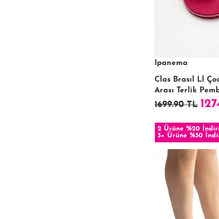
Ipanema
Clas Brasıl Ll Ç
Arası Terlik Pem
127
1699.90 TL
2 Ürüne %20 İndir
3+ Ürüne %30 İndi