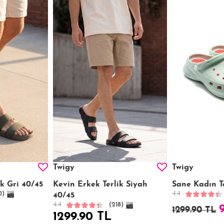
Twigy
Twigy
ik Gri 40/45
Kevin Erkek Terlik Siyah
Sane Kadın Te
4.4
0)
40/45
4.4
(218)
1299.90 TL
1299.90 TL