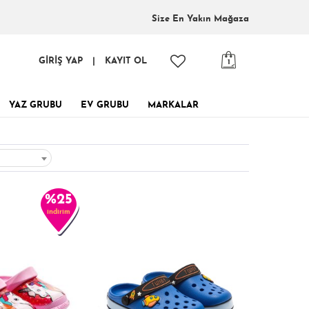
Size En
Yakın Mağaza
GİRİŞ YAP
|
KAYIT OL
1
YAZ GRUBU
EV GRUBU
MARKALAR
%25
indirim