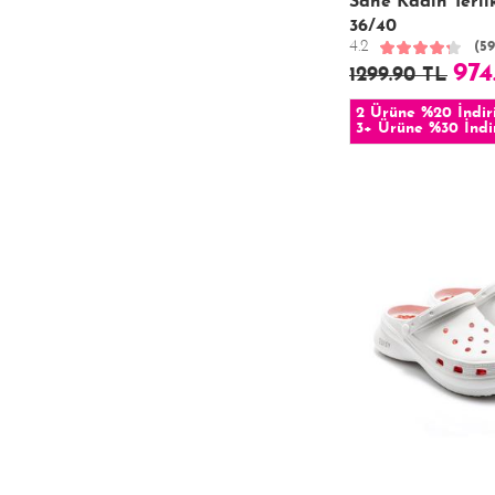
Sane Kadın Terli
36/40
4.2
(59
974
1299.90 TL
2 Ürüne %20 İndir
3+ Ürüne %30 İndi