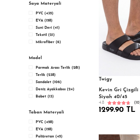
Saya Materyali
PVC (435)
EVA (158)
Suni Deri (41)
Tekstil (21)
Mikrofiber (6)
Model
Parmak Arası Terlik (281)
Terlik (238)
Twigy
Sandalet (106)
Deniz Ayakkabısı (24)
Kevin Gri Çizgili
Siyah 40/45
Babet (13)
4.8
(10
1299.90 TL
Taban Materyali
PVC (458)
EVA (158)
Poliüretan (45)