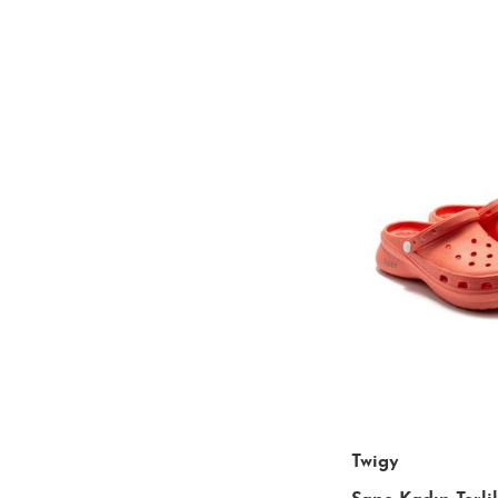
Twigy