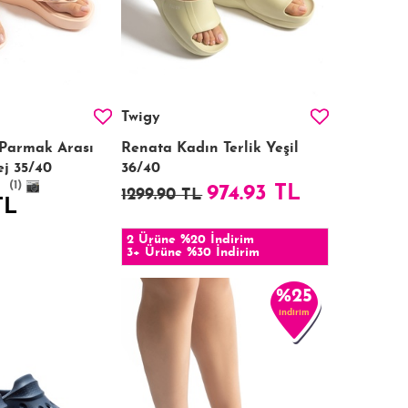
Twigy
Parmak Arası
Renata Kadın Terlik Yeşil
ej 35/40
36/40
(1)
974.93 TL
1299.90 TL
TL
2 Ürüne %20 İndirim
3+ Ürüne %30 İndirim
%25
indirim