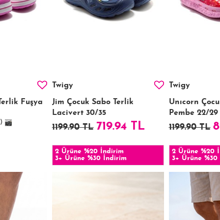
Twigy
Twigy
Terlik Fuşya
Jim Çocuk Sabo Terlik
Unıcorn Çocu
Lacivert 30/35
Pembe 22/29
)
719.94 TL
8
1199.90 TL
1199.90 TL
2 Ürüne %20 İndirim
2 Ürüne %20 İ
3+ Ürüne %30 İndirim
3+ Ürüne %30 