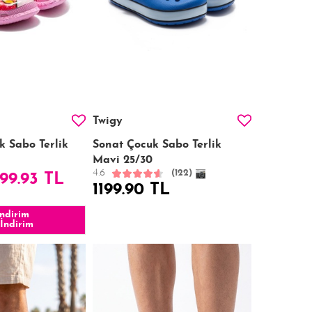
Twigy
k Sabo Terlik
Sonat Çocuk Sabo Terlik
Mavi 25/30
4.6
(122)
99.93 TL
1199.90 TL
ndirim
İndirim