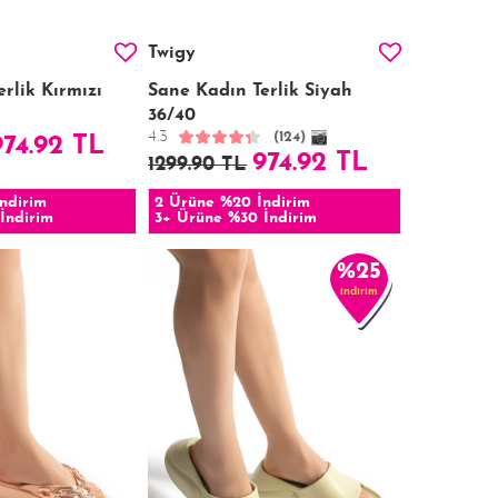
Twigy
rlik Kırmızı
Sane Kadın Terlik Siyah
36/40
4.3
(124)
974.92 TL
974.92 TL
1299.90 TL
ndirim
2 Ürüne %20 İndirim
İndirim
3+ Ürüne %30 İndirim
%25
indirim