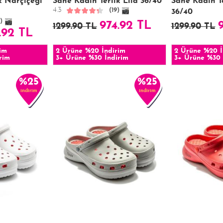
k Narçiçeği
Sane Kadın Terlik Lila 36/40
Sane Kadın T
4.3
(19)
36/40
)
974.92 TL
1299.90 TL
1299.90 TL
.92 TL
im
2 Ürüne %20 İndirim
2 Ürüne %20 İ
rim
3+ Ürüne %30 İndirim
3+ Ürüne %30 
%25
%25
indirim
indirim