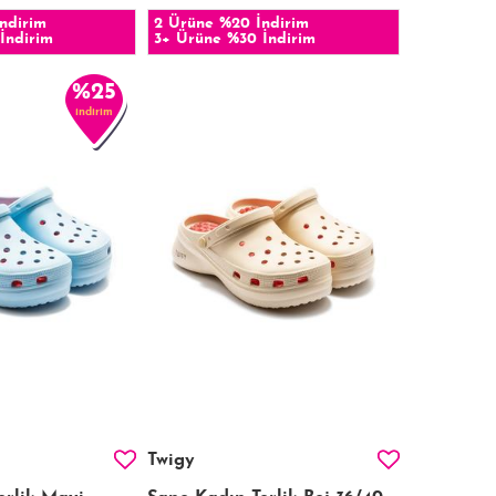
ndirim
2 Ürüne %20 İndirim
İndirim
3+ Ürüne %30 İndirim
%25
indirim
Twigy