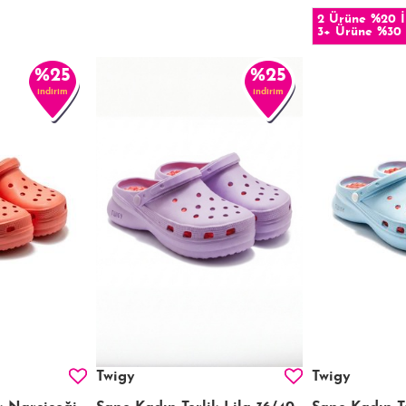
2 Ürüne %20 İ
3+ Ürüne %30 
%25
%25
indirim
indirim
Twigy
Twigy