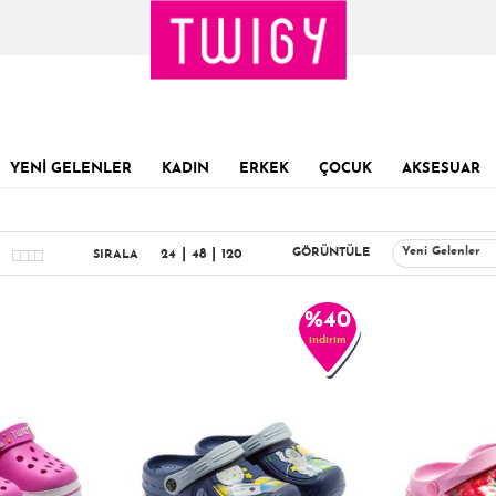
YENİ GELENLER
KADIN
ERKEK
ÇOCUK
AKSESUAR
|
|
Yeni Gelenler
GÖRÜNTÜLE
24
48
120
SIRALA
%40
indirim