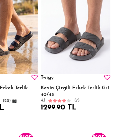
Twigy
 Erkek Terlik
Kevin Çizgili Erkek Terlik Gri
40/45
4.1
(7)
(22)
1299.90 TL
TL