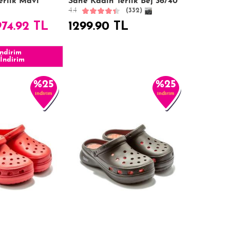
erlik Mavi
Sane Kadın Terlik Bej 36/40
4.4
(332)
974.92 TL
1299.90 TL
ndirim
İndirim
%25
%25
indirim
indirim