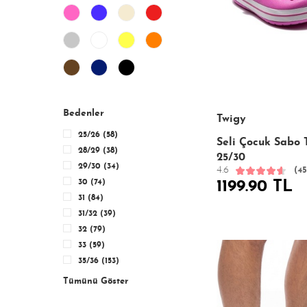
Bedenler
Twigy
25/26 (58)
Seli Çocuk Sabo 
28/29 (38)
25/30
29/30 (34)
4.6
(45
30 (74)
1199.90 TL
31 (84)
31/32 (39)
32 (79)
33 (59)
35/36 (153)
Tümünü Göster