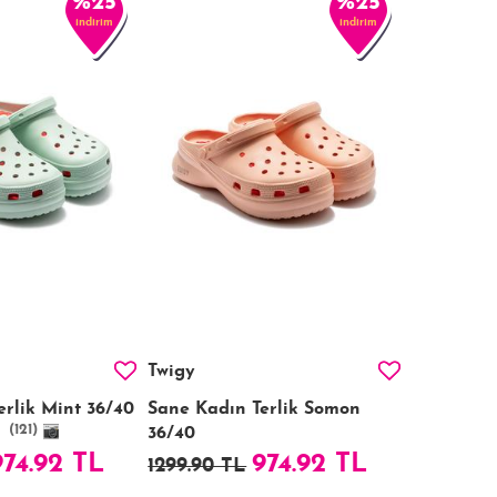
%25
%25
indirim
indirim
Twigy
rlik Mint 36/40
Sane Kadın Terlik Somon
(121)
36/40
974.92 TL
974.92 TL
1299.90 TL