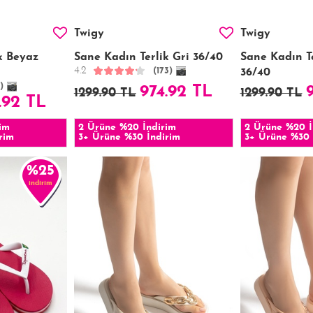
Twigy
Twigy
k Beyaz
Sane Kadın Terlik Gri 36/40
Sane Kadın Te
4.2
(173)
36/40
)
974.92 TL
1299.90 TL
1299.90 TL
.92 TL
im
2 Ürüne %20 İndirim
2 Ürüne %20 İ
rim
3+ Ürüne %30 İndirim
3+ Ürüne %30 
%25
indirim