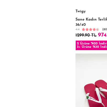
Twigy
Sane Kadın Terli
36/40
4.4
(80
974
1299.90 TL
2 Ürüne %20 İndir
3+ Ürüne %30 İndi