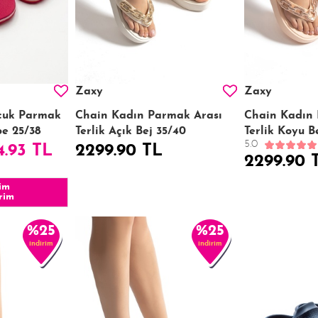
Zaxy
Zaxy
ocuk Parmak
Chain Kadın Parmak Arası
Chain Kadın 
be 25/38
Terlik Açık Bej 35/40
Terlik Koyu B
5.0
4.93 TL
2299.90 TL
2299.90 
im
rim
%25
%25
indirim
indirim