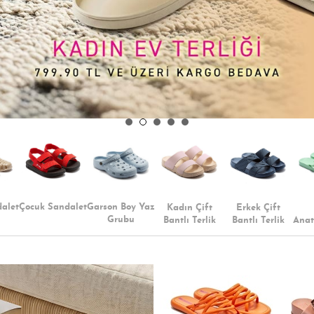
alet
Çocuk Sandalet
Garson Boy Yaz
Kadın Çift
Erkek Çift
Grubu
Bantlı Terlik
Bantlı Terlik
Anat