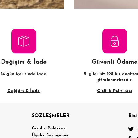
Değişim & İade
Güvenli Ödeme
14 gün içerisinde iade
Bilgileriniz 128 bit anahtar
şifrelenmektedir
Değişim & İade
Gizlilik Politikası
SÖZLEŞMELER
Bizi
a
Gizlilik Politikası
Üyelik Sözleşmesi