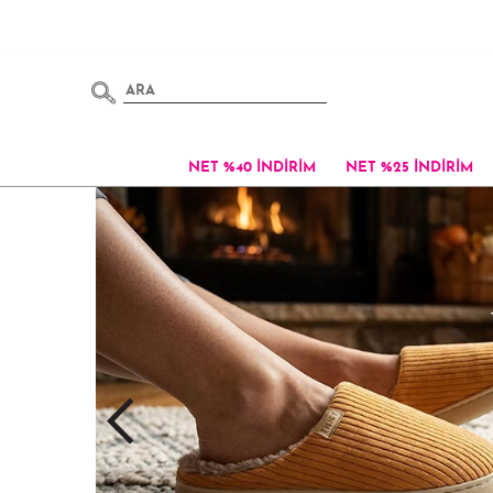
NET %40 İNDİRİM
NET %25 İNDİRİM