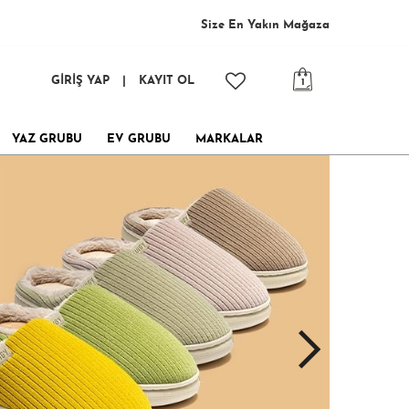
Size En
Yakın Mağaza
GİRİŞ YAP
|
KAYIT OL
1
YAZ GRUBU
EV GRUBU
MARKALAR