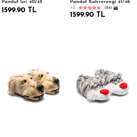
Panduf Gri 40/45
Panduf Kahverengi 41/46
4.8
(56)
1599.90 TL
1599.90 TL