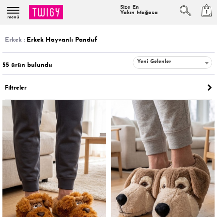
Size En
1
Yakın Mağaza
menü
erkek :
Erkek Hayvanlı Panduf
Yeni Gelenler
55
ürün bulundu
Filtreler