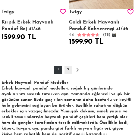
Twigy
Twigy
Kırpık Erkek Hayvanlı
Goldi Erkek Hayvanlı
Panduf Bej 41/46
Panduf Kahverengi 41/46
4.6
(75)
1599.90 TL
1599.90 TL
1
2
Erkek Hayvanlı Panduf Modelleri
Erkek hayvanlı panduf
modelleri, soğuk kış günlerinde
ayaklarınızı sıcacık tutarken aynı zamanda eğlenceli ve şık bir
görünüm sunar. Evde geçirilen zamanın daha konforlu ve keyifli
hale gelmesini sağlayan bu ürünler, özellikle rahatına düşkün
erkekler için vazgeçilmezdir. Yumuşak dokusu, esnek yapısı ve
renkli tasarımlarıyla
hayvanlı panduf
çeşitleri hem yetişkinler
hem de gençler tarafından tercih edilmektedir. Özellikle kedi,
köpek, tavşan, ayı, panda gibi farklı hayvan figürleri, giyen
kişiye hem rahatlık hem de pozitif enerji kazandırır.