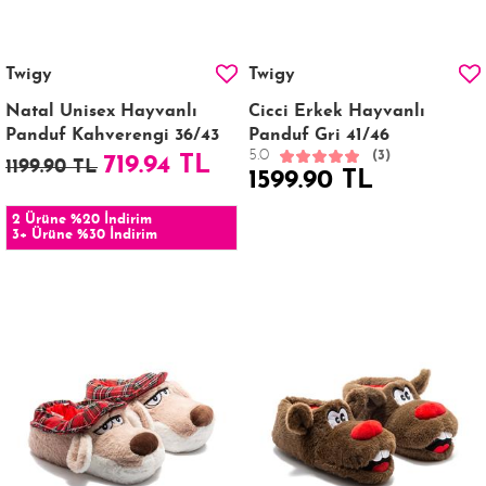
Twigy
Twigy
Natal Unisex Hayvanlı
Cicci Erkek Hayvanlı
Panduf Kahverengi 36/43
Panduf Gri 41/46
5.0
(3)
719.94 TL
1199.90 TL
1599.90 TL
2 Ürüne %20 İndirim
3+ Ürüne %30 İndirim