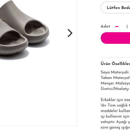
Adet
1
Ürün Özellikler
Saya Materyali
Taban Materyal
Menşei: Malezy
Üretici/İthalatçı
Erkekler için öz
'dır. Tüm sağlık
maddeler kullan
içi kullanım içi
sahiptir. Ayağı 
süre güneş ışığı