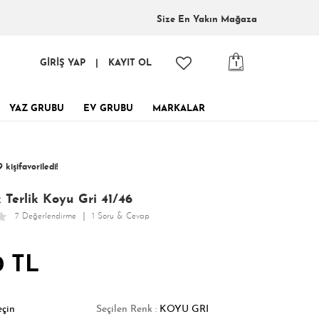
Size En
Yakın Mağaza
GİRİŞ YAP
|
KAYIT OL
1
YAZ GRUBU
EV GRUBU
MARKALAR
inde, tükenmeden al!
9 kişi
favoriledi!
 kişi
397 kişi
Satın Aldı!
Görüntüledi!
 Terlik Koyu Gri 41/46
7 Değerlendirme
1 Soru & Cevap
0 TL
eçin
Seçilen Renk :
KOYU GRI