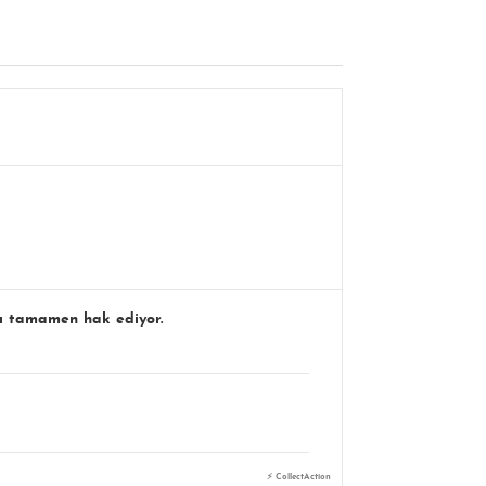
yı tamamen hak ediyor.
⚡ CollectAction