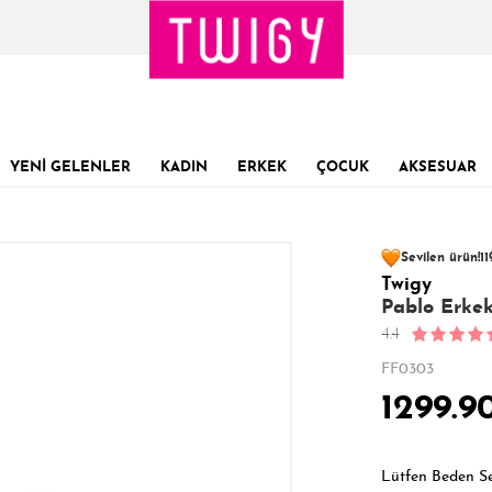
YENİ GELENLER
KADIN
ERKEK
ÇOCUK
AKSESUAR
96 kişinin
sepet
Sevilen ürün!
11
Twigy
Son 1 Günde
Son 24 Saatte
45
Pablo Erkek
4.4
FF0303
1299.9
Lütfen Beden S