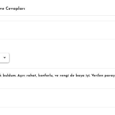
ve Cevapları
 buldum. Aşırı rahat, konforlu, ve rengi de baya iyi. Verilen para