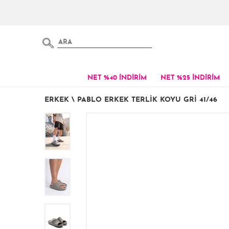
NET %40 İNDİRİM
NET %25 İNDİRİM
ERKEK
\
PABLO ERKEK TERLIK KOYU GRI 41/46