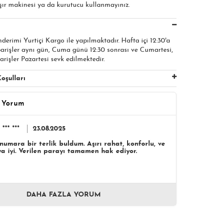
şır makinesi ya da kurutucu kullanmayınız.
nderimi Yurtiçi Kargo ile yapılmaktadır. Hafta içi 12:30'a
parişler aynı gün, Cuma günü 12:30 sonrası ve Cumartesi,
arişler Pazartesi sevk edilmektedir.
oşulları
 Yorum
*** ***
23.08.2025
umara bir terlik buldum. Aşırı rahat, konforlu, ve
a iyi. Verilen parayı tamamen hak ediyor.
DAHA FAZLA YORUM