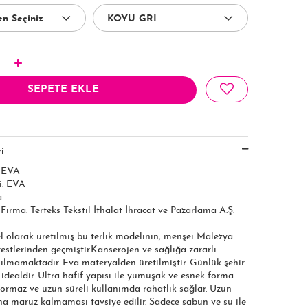
SEPETE EKLE
i
: EVA
i: EVA
a
 Firma: Terteks Tekstil İthalat İhracat ve Pazarlama A.Ş.​​​
el olarak üretilmiş bu terlik modelinin; menşei Malezya
 testlerinden geçmiştir.Kanserojen ve sağlığa zararlı
ılmamaktadır. Eva materyalden üretilmiştir. Günlük şehir
n idealdir. Ultra hafif yapısı ile yumuşak ve esnek forma
yormaz ve uzun süreli kullanımda rahatlık sağlar. Uzun
na maruz kalmaması tavsiye edilir. Sadece sabun ve su ile