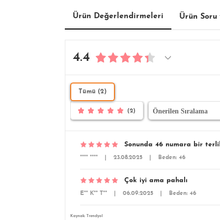
Ürün Değerlendirmeleri
Ürün Soru 
4.4
Tümü (2)
(2)
Sonunda 46 numara bir terlik
**** ****
|
23.08.2025
|
Beden: 46
Çok iyi ama pahalı
E** K** T**
|
06.09.2025
|
Beden: 46
Kaynak: Trendyol