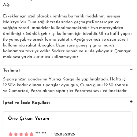
A.Ş.​​​
Erkekler için özel olarak üretilmiş bu terlik modelinin; menşei
Malezya 'dır. Tüm sağlık testlerinden geçmiştir.Kanserojen ve
sağlığa zararlı maddeler kullanılmamaktadır. Eva materyalden
üretilmiştir. Günlük şehir içi kullanım için idealdir. Ultra hafif yapısı
ile yumuşak ve esnek forma sahiptir. Ayağı yormaz ve uzun süreli
kullanımda rahatlık sağlar. Uzun süre güneş ışığına maruz
kalmaması tavsiye edilir. Sadece sabun ve su ile yıkayınız. Çamaşır
makinesi ya da kurutucu kullanmayınız.
Teslimat
Siparişinizin gönderimi Yurtiçi Kargo ile yapılmaktadır. Hafta içi
12:30'a kadar alınan siparişler aynı gün, Cuma günü 12:30 sonrası
ve Cumartesi, Pazar alınan siparişler Pazartesi sevk edilmektedir.
İptal ve İade Koşulları
Öne Çıkan Yorum
*** ***
25.05.2025