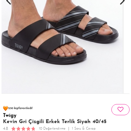
107 kişinin
sepetinde
230 kişi
favoriledi!
Twigy
21 kişi
252 kişi
Satın Aldı!
Görüntüledi!
Kevin Gri Çizgili Erkek Terlik Siyah 40/45
4.8
10 Değerlendirme
1 Soru & Cevap