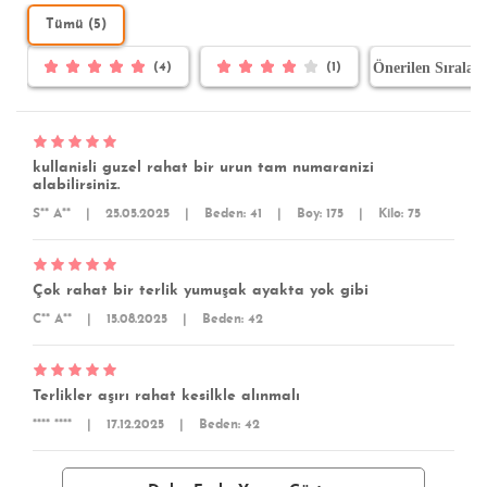
Tümü (5)
(4)
(1)
kullanisli guzel rahat bir urun tam numaranizi
alabilirsiniz.
S** A**
|
25.05.2025
|
Beden: 41
|
Boy: 175
|
Kilo: 75
Çok rahat bir terlik yumuşak ayakta yok gibi
C** A**
|
15.08.2025
|
Beden: 42
Terlikler aşırı rahat kesilkle alınmalı
**** ****
|
17.12.2025
|
Beden: 42