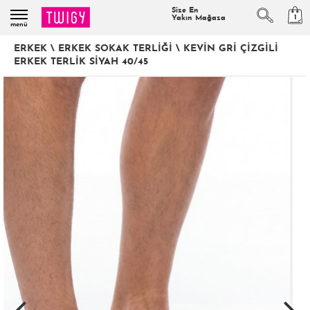
Size En
1
Yakın Mağaza
menü
ERKEK
\
ERKEK SOKAK TERLIĞI
\
KEVIN GRI ÇIZGILI
ERKEK TERLIK SIYAH 40/45