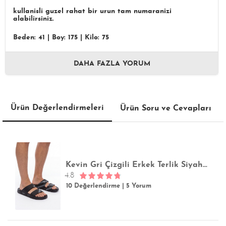
kullanisli guzel rahat bir urun tam numaranizi
alabilirsiniz.
Beden: 41
|
Boy: 175
|
Kilo: 75
DAHA FAZLA YORUM
Ürün Değerlendirmeleri
Ürün Soru ve Cevapları
Kevin Gri Çizgili Erkek Terlik Siyah 40/45
4.8
10 Değerlendirme
|
5 Yorum