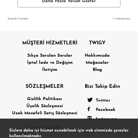
Daha Fazla Yorum Göster
Kaynak: Trendyol
⚡ CollectAction
MÜŞTERİ HİZMETLERİ
TWIGY
Sıkça Sorulan Sorular
Hakkımızda
İptal İade ve Değişim
Mağazalar
İletişim
Blog
SÖZLEŞMELER
Bizi Takip Edin
Gizlilik Politikası
Twitter
Üyelik Sözleşmesi
Facebook
Uzak Mesafeli Satış Sözleşmesi
Instagram
KVKK
Çerez Politikası
Sizlere daha iyi hizmet sunabilmek için web sitemizde çerezler
kullanılmaktadır.