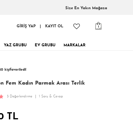
Size En
Yakın Mağaza
GİRİŞ YAP
|
KAYIT OL
1
YAZ GRUBU
EV GRUBU
MARKALAR
tinde, tükenmeden al!
0 kişi
favoriledi!
 kişi
425 kişi
Satın Aldı!
Görüntüledi!
n Fem Kadın Parmak Arası Terlik
3 Değerlendirme
1 Soru & Cevap
0 TL