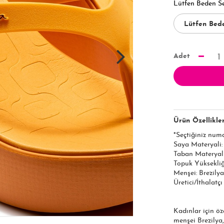
Lütfen Beden S
Adet
1
Ürün Özellikler
*Seçtiğiniz num
Saya Materyali
Taban Materyal
Topuk Yüksekliği
Menşei: Brezilya
Üretici/İthalatç
Kadınlar için öz
menşei Brezilya,