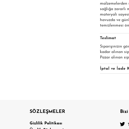
malzemelerden ür
sağlığa zararlı
materyali sayesi
havuzda ve günl
temizlenmesi öne
Teslimat
Siparişinizin gö
kadar alınan si
Pazar alınan sip
İptal ve İade K
SÖZLEŞMELER
Bizi
a
Gizlilik Politikası