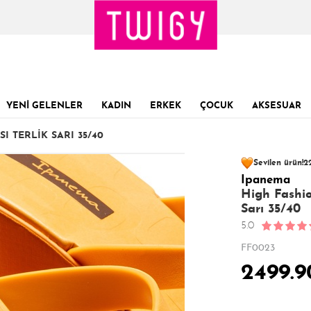
YENİ GELENLER
KADIN
ERKEK
ÇOCUK
AKSESUAR
 TERLIK SARI 35/40
124 kişinin
sepe
Sevilen ürün!
22
Ipanema
Son 1 Günde
Son 24 Saatte
45
High Fashio
Sarı 35/40
5.0
FF0023
2499.9