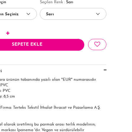
eçin
Seçilen Renk :
Sarı
SEPETE EKLE
i
ara ürünün tabanında yazılı olan "EUR" numarasıdır.
: PVC
i: PVC
: 8,5 cm
ı Firma: Terteks Tekstil İthalat İhracat ve Pazarlama A.Ş.
el olarak üretilmiş bu parmak arası terlik modelinin;
 markası Ipanema 'dır. Vegan ve sürdürülebilir