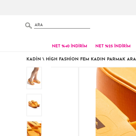
NET %40 İNDİRİM
NET %25 İNDİRİM
KADIN
\
HIGH FASHION FEM KADIN PARMAK ARASI