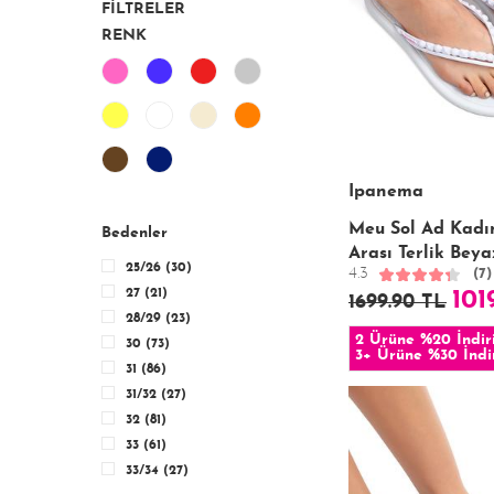
FİLTRELER
RENK
Ipanema
Meu Sol Ad Kad
Bedenler
Arası Terlik Beya
25/26 (30)
4.3
(7)
27 (21)
101
1699.90 TL
28/29 (23)
2 Ürüne %20 İndir
30 (73)
3+ Ürüne %30 İndi
31 (86)
31/32 (27)
32 (81)
33 (61)
33/34 (27)