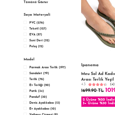
Tümünü Göster
Saya Materyali
PVC (276)
Tekstil (127)
EVA (57)
Suni Deri (32)
Peluş (12)
Model
Ipanema
Parmak Arası Terlik (197)
Sandalet (79)
Meu Sol Ad Kad
Arası Terlik Yeşil
Terlik (76)
4.3
(4)
Ev Terliği (50)
101
1699.90 TL
Patik (34)
Panduf (30)
2 Ürüne %20 İndir
Deniz Ayakkabısı (13)
3+ Ürüne %30 İndi
Ev Ayakkabısı (10)
Yağmur Çizmesi (9)