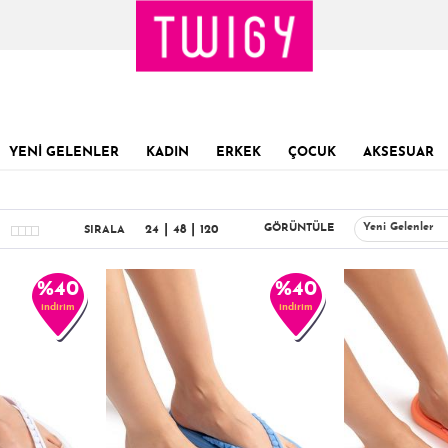
YENİ GELENLER
KADIN
ERKEK
ÇOCUK
AKSESUAR
|
|
Yeni Gelenler
GÖRÜNTÜLE
24
48
120
SIRALA
%40
%40
indirim
indirim