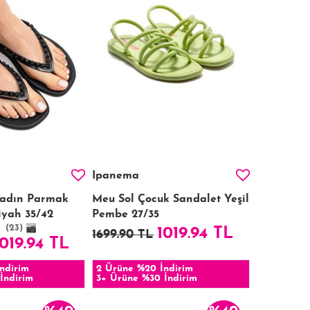
Ipanema
Kadın Parmak
Meu Sol Çocuk Sandalet Yeşil
Siyah 35/42
Pembe 27/35
(23)
1019.94 TL
1699.90 TL
1019.94 TL
ndirim
2 Ürüne %20 İndirim
İndirim
3+ Ürüne %30 İndirim