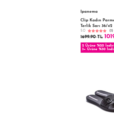
Ipanema
Clip Kadın Parm
Terlik Sarı 36/42
5.0
(1)
101
1699.90 TL
2 Ürüne %20 İndir
3+ Ürüne %30 İndi