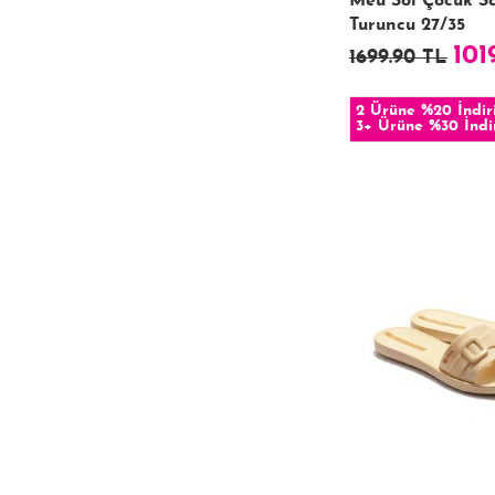
Meu Sol Çocuk S
Turuncu 27/35
101
1699.90 TL
2 Ürüne %20 İndir
3+ Ürüne %30 İndi