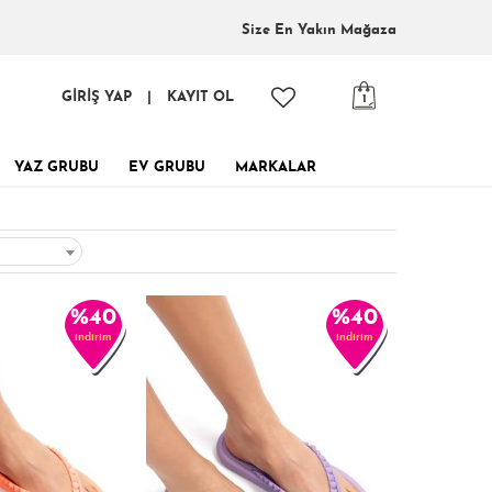
Size En
Yakın Mağaza
GİRİŞ YAP
|
KAYIT OL
1
YAZ GRUBU
EV GRUBU
MARKALAR
%40
%40
indirim
indirim