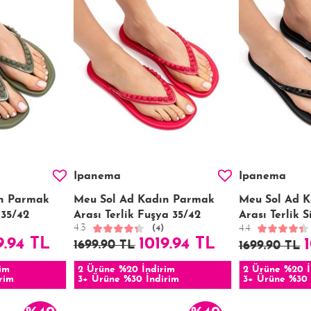
Ipanema
Ipanema
ın Parmak
Meu Sol Ad Kadın Parmak
Meu Sol Ad 
 35/42
Arası Terlik Fuşya 35/42
Arası Terlik 
4.3
4.4
(4)
9.94 TL
1019.94 TL
1699.90 TL
1699.90 TL
im
2 Ürüne %20 İndirim
2 Ürüne %20 İ
rim
3+ Ürüne %30 İndirim
3+ Ürüne %30 