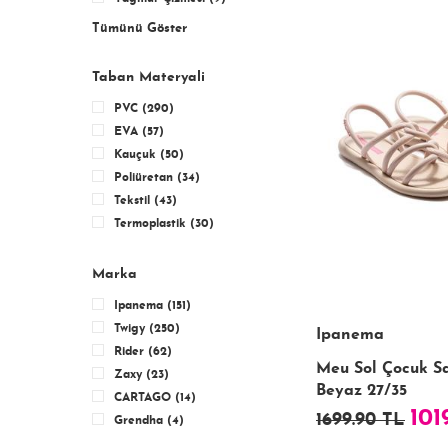
Tümünü Göster
Taban Materyali
PVC (290)
EVA (57)
Kauçuk (50)
Poliüretan (34)
Tekstil (43)
Termoplastik (30)
Marka
Ipanema (151)
Twigy (250)
Ipanema
Rider (62)
Meu Sol Çocuk S
Zaxy (23)
Beyaz 27/35
CARTAGO (14)
101
1699.90 TL
Grendha (4)