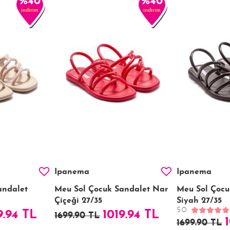
%40
%40
indirim
indirim
Ipanema
Ipanema
andalet
Meu Sol Çocuk Sandalet Nar
Meu Sol Çocu
Çiçeği 27/35
Siyah 27/35
5.0
9.94 TL
1019.94 TL
1699.90 TL
1699.90 TL