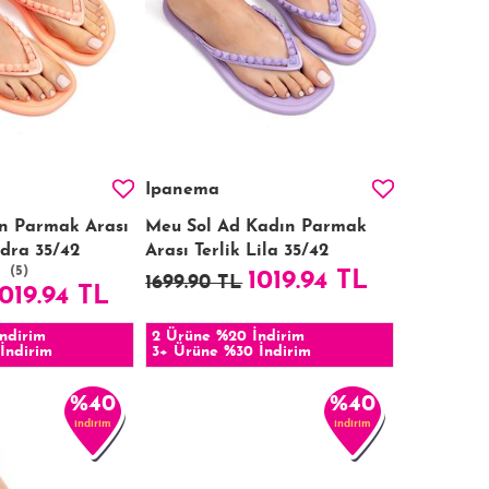
Ipanema
n Parmak Arası
Meu Sol Ad Kadın Parmak
udra 35/42
Arası Terlik Lila 35/42
(5)
1019.94 TL
1699.90 TL
1019.94 TL
ndirim
2 Ürüne %20 İndirim
İndirim
3+ Ürüne %30 İndirim
%40
%40
indirim
indirim