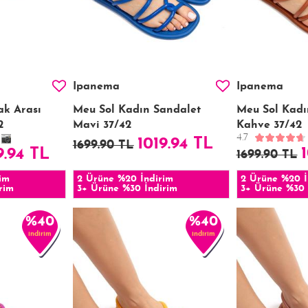
Ipanema
Ipanema
ak Arası
Meu Sol Kadın Sandalet
Meu Sol Kadı
2
Mavi 37/42
Kahve 37/42
4.7
1019.94 TL
1699.90 TL
9.94 TL
1699.90 TL
im
2 Ürüne %20 İndirim
2 Ürüne %20 İ
rim
3+ Ürüne %30 İndirim
3+ Ürüne %30 
%40
%40
indirim
indirim