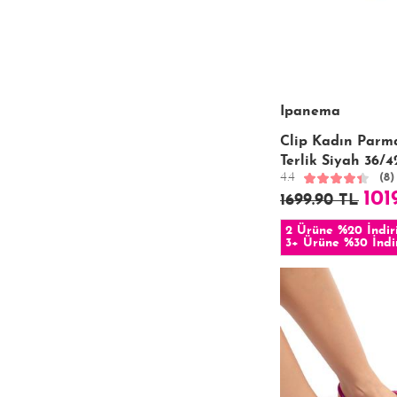
Ipanema
Clip Kadın Parm
Terlik Siyah 36/4
4.4
(8)
101
1699.90 TL
2 Ürüne %20 İndir
3+ Ürüne %30 İndi