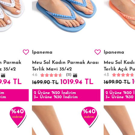
Ipanema
Ipanema
ın Parmak
Meu Sol Kadın Parmak Arası
Meu Sol Kadı
z 35/42
Terlik Mavi 35/42
Terlik Açık P
4.8
4.6
(11)
9.94 TL
1019.94 TL
1699.90 TL
1699.90 TL
im
2 Ürüne %20 İndirim
2 Ürüne %20 İ
rim
3+ Ürüne %30 İndirim
3+ Ürüne %30 
%40
%40
indirim
indirim