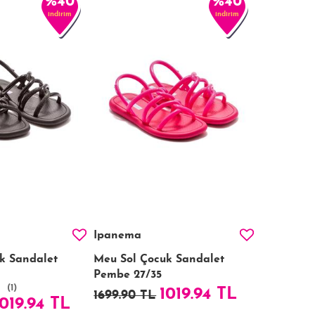
%40
%40
indirim
indirim
Ipanema
k Sandalet
Meu Sol Çocuk Sandalet
Pembe 27/35
(1)
1019.94 TL
1699.90 TL
1019.94 TL