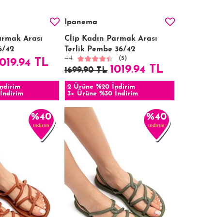
Ipanema
armak Arası
Clip Kadın Parmak Arası
6/42
Terlik Pembe 36/42
4.4
(5)
1019.94 TL
1019.94 TL
1699.90 TL
ndirim
2 Ürüne %20 İndirim
İndirim
3+ Ürüne %30 İndirim
%40
%40
indirim
indirim