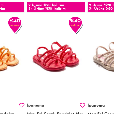
im
2 Ürüne %20 İndirim
2 Ürüne %20 İ
rim
3+ Ürüne %30 İndirim
3+ Ürüne %30 
%40
%40
indirim
indirim
Ipanema
Ipanema