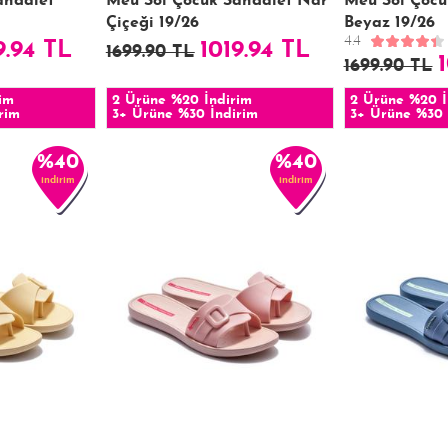
andalet
Meu Sol Çocuk Sandalet Nar
Meu Sol Çocu
Çiçeği 19/26
Beyaz 19/26
4.4
9.94 TL
1019.94 TL
1699.90 TL
1699.90 TL
im
2 Ürüne %20 İndirim
2 Ürüne %20 İ
rim
3+ Ürüne %30 İndirim
3+ Ürüne %30 
%40
%40
indirim
indirim