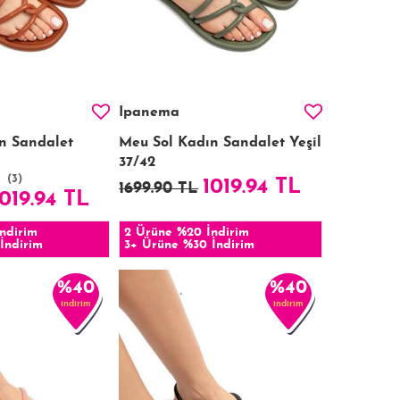
Ipanema
n Sandalet
Meu Sol Kadın Sandalet Yeşil
37/42
(3)
1019.94 TL
1699.90 TL
1019.94 TL
ndirim
2 Ürüne %20 İndirim
İndirim
3+ Ürüne %30 İndirim
%40
%40
indirim
indirim