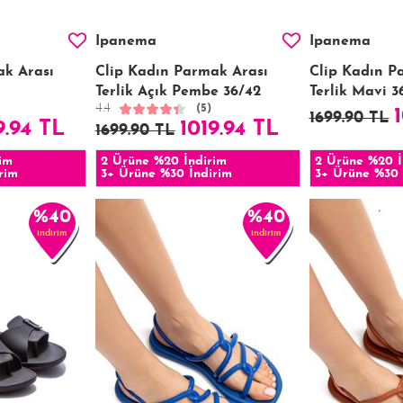
Ipanema
Ipanema
ak Arası
Clip Kadın Parmak Arası
Clip Kadın P
Terlik Açık Pembe 36/42
Terlik Mavi 3
4.4
(5)
1699.90 TL
9.94 TL
1019.94 TL
1699.90 TL
im
2 Ürüne %20 İndirim
2 Ürüne %20 İ
rim
3+ Ürüne %30 İndirim
3+ Ürüne %30 
%40
%40
indirim
indirim