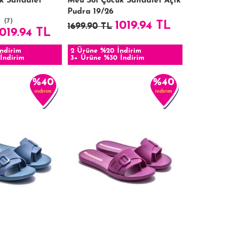
k Sandalet
Meu Sol Çocuk Sandalet Açık
Pudra 19/26
(7)
1019.94 TL
1699.90 TL
1019.94 TL
ndirim
2 Ürüne %20 İndirim
İndirim
3+ Ürüne %30 İndirim
%40
%40
indirim
indirim