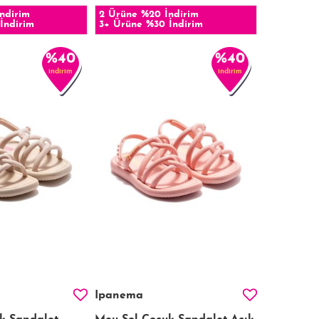
ndirim
2 Ürüne %20 İndirim
İndirim
3+ Ürüne %30 İndirim
%40
%40
indirim
indirim
Ipanema