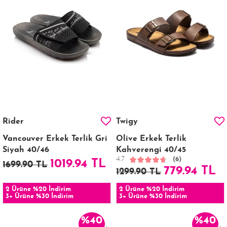
Rider
Twigy
Vancouver Erkek Terlik Gri
Olive Erkek Terlik
Siyah 40/46
Kahverengi 40/45
4.7
(6)
1019.94 TL
1699.90 TL
779.94 TL
1299.90 TL
2 Ürüne %20 İndirim
2 Ürüne %20 İndirim
3+ Ürüne %30 İndirim
3+ Ürüne %30 İndirim
%40
%40