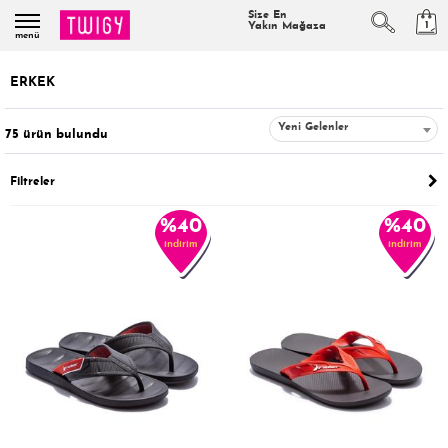
Size En
1
Yakın Mağaza
menü
ERKEK
Yeni Gelenler
75
ürün bulundu
Filtreler
%40
%40
indirim
indirim