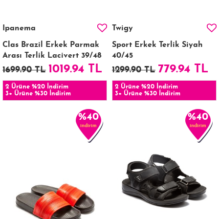
Ipanema
Twigy
Clas Brazil Erkek Parmak
Sport Erkek Terlik Siyah
Arası Terlik Lacivert 39/48
40/45
1019.94 TL
779.94 TL
1699.90 TL
1299.90 TL
2 Ürüne %20 İndirim
2 Ürüne %20 İndirim
3+ Ürüne %30 İndirim
3+ Ürüne %30 İndirim
%40
%40
indirim
indirim