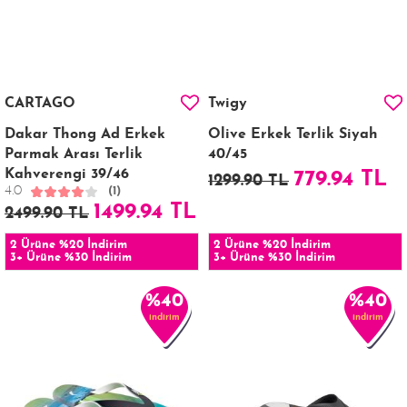
CARTAGO
Twigy
Dakar Thong Ad Erkek
Olive Erkek Terlik Siyah
Parmak Arası Terlik
40/45
Kahverengi 39/46
779.94 TL
1299.90 TL
4.0
(1)
1499.94 TL
2499.90 TL
2 Ürüne %20 İndirim
2 Ürüne %20 İndirim
3+ Ürüne %30 İndirim
3+ Ürüne %30 İndirim
%40
%40
indirim
indirim