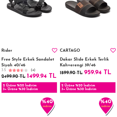
Rider
CARTAGO
Free Style Erkek Sandalet
Dakar Slide Erkek Terlik
Siyah 40/46
Kahverengi 39/46
3.5
(4)
959.94 TL
1599.90 TL
1499.94 TL
2499.90 TL
2 Ürüne %20 İndirim
2 Ürüne %20 İndirim
3+ Ürüne %30 İndirim
3+ Ürüne %30 İndirim
%40
%40
indirim
indirim