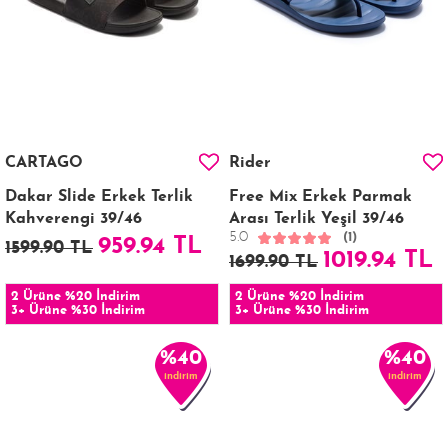
CARTAGO
Rider
Dakar Slide Erkek Terlik
Free Mix Erkek Parmak
Kahverengi 39/46
Arası Terlik Yeşil 39/46
5.0
(1)
959.94 TL
1599.90 TL
1019.94 TL
1699.90 TL
2 Ürüne %20 İndirim
2 Ürüne %20 İndirim
3+ Ürüne %30 İndirim
3+ Ürüne %30 İndirim
%40
%40
indirim
indirim