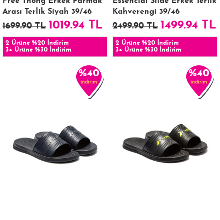
Free Thong Erkek Parmak
Essencial Slide Erkek Terlik
Arası Terlik Siyah 39/46
Kahverengi 39/46
1019.94 TL
1499.94 TL
1699.90 TL
2499.90 TL
2 Ürüne %20 İndirim
2 Ürüne %20 İndirim
3+ Ürüne %30 İndirim
3+ Ürüne %30 İndirim
%40
%40
indirim
indirim