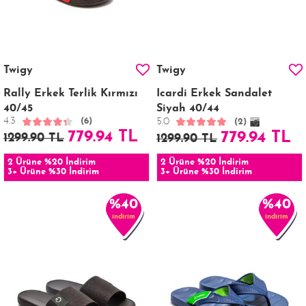
Twigy
Twigy
Rally Erkek Terlik Kırmızı
Icardi Erkek Sandalet
40/45
Siyah 40/44
4.3
5.0
(6)
(2)
779.94 TL
779.94 TL
1299.90 TL
1299.90 TL
2 Ürüne %20 İndirim
2 Ürüne %20 İndirim
3+ Ürüne %30 İndirim
3+ Ürüne %30 İndirim
%40
%40
indirim
indirim