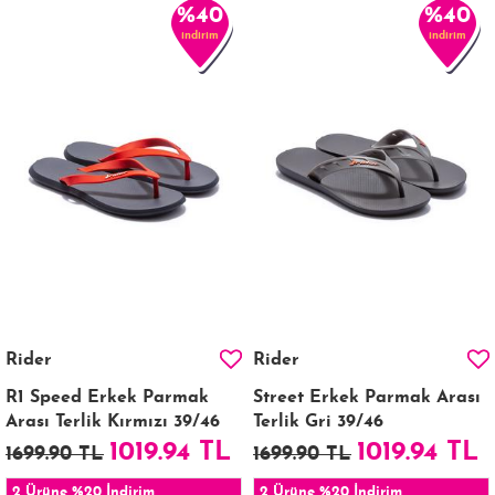
%40
%40
indirim
indirim
Rider
Rider
R1 Speed Erkek Parmak
Street Erkek Parmak Arası
Arası Terlik Kırmızı 39/46
Terlik Gri 39/46
1019.94 TL
1019.94 TL
1699.90 TL
1699.90 TL
2 Ürüne %20 İndirim
2 Ürüne %20 İndirim