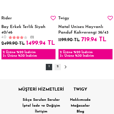
Rider
Twigy
Bay Erkek Terlik Siyah
Natal Unisex Hayvanlı
40/46
Panduf Kahverengi 36/43
4.0
(1)
719.94 TL
1199.90 TL
1499.94 TL
2499.90 TL
2 Ürüne %20 İndirim
2 Ürüne %20 İndirim
3+ Ürüne %30 İndirim
3+ Ürüne %30 İndirim
1
2
MÜŞTERİ HİZMETLERİ
TWIGY
Sıkça Sorulan Sorular
Hakkımızda
İptal İade ve Değişim
Mağazalar
İletişim
Blog