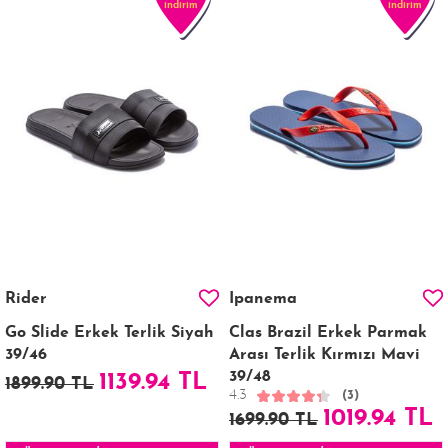
indirim
indirim
Rider
Ipanema
Go Slide Erkek Terlik Siyah
Clas Brazil Erkek Parmak
39/46
Arası Terlik Kırmızı Mavi
39/48
1139.94 TL
1899.90 TL
4.3
(3)
1019.94 TL
1699.90 TL