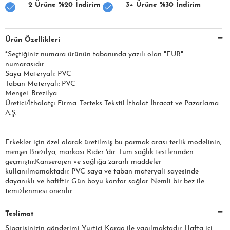
2 Ürüne %20 İndirim
3+ Ürüne %30 İndirim
Ürün Özellikleri
*Seçtiğiniz numara ürünün tabanında yazılı olan "EUR"
numarasıdır.
Saya Materyali: PVC
Taban Materyali: PVC
Menşei: Brezilya
Üretici/İthalatçı Firma: Terteks Tekstil İthalat İhracat ve Pazarlama
A.Ş.
Erkekler için özel olarak üretilmiş bu parmak arası terlik modelinin;
menşei Brezilya, markası Rider 'dır. Tüm sağlık testlerinden
geçmiştir.Kanserojen ve sağlığa zararlı maddeler
kullanılmamaktadır. PVC saya ve taban materyali sayesinde
dayanıklı ve hafiftir. Gün boyu konfor sağlar. Nemli bir bez ile
temizlenmesi önerilir.
Teslimat
Siparişinizin gönderimi Yurtiçi Kargo ile yapılmaktadır. Hafta içi