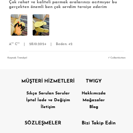
Çok rahat ve kaliteli parmak aralarınızı acıtmıyor bu
gerçekten önemli ben çok sevdim tavsiye ederim
A** C**
|
28.10.2024
|
Beden: 42
Kaynak: Trendyol
⚡ CollectAction
MÜŞTERİ HİZMETLERİ
TWIGY
Sıkça Sorulan Sorular
Hakkımızda
İptal İade ve Değişim
Mağazalar
İletişim
Blog
SÖZLEŞMELER
Bizi Takip Edin