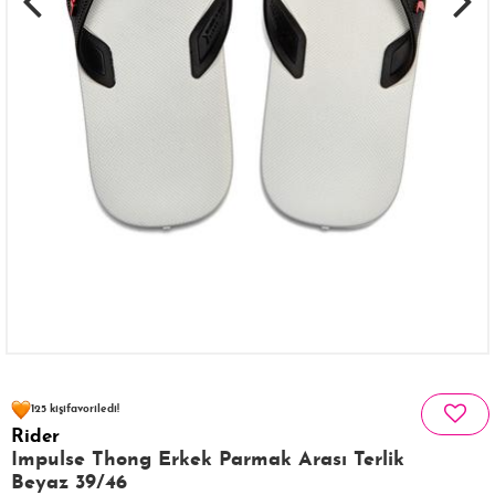
65 kişinin
sepetinde
125 kişi
favoriledi!
Rider
19 kişi
412 kişi
Satın Aldı!
Görüntüledi!
Impulse Thong Erkek Parmak Arası Terlik
Beyaz 39/46