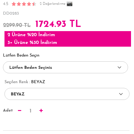
4.5
2 Değerlendirme
DD0283
1724.93 TL
2299.90 TL
2 Ürüne %20 İndirim
3+ Ürüne %30 İndirim
Lütfen Beden Seçin
Seçilen Renk :
BEYAZ
Adet
1