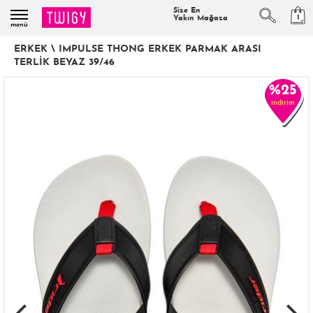
Size En
1
Yakın Mağaza
menü
ERKEK
\
IMPULSE THONG ERKEK PARMAK ARASI
TERLIK BEYAZ 39/46
%25
indirim