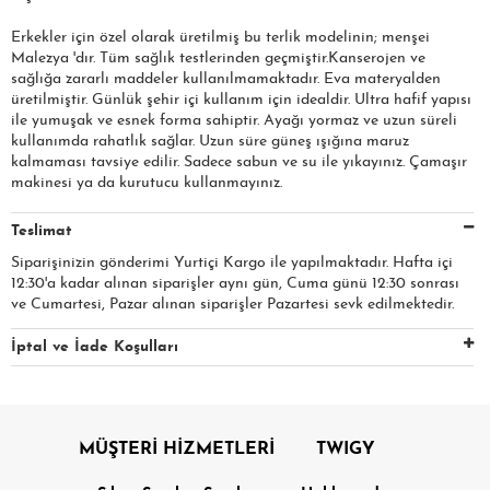
Erkekler için özel olarak üretilmiş bu terlik modelinin; menşei
Malezya 'dır. Tüm sağlık testlerinden geçmiştir.Kanserojen ve
sağlığa zararlı maddeler kullanılmamaktadır. Eva materyalden
üretilmiştir. Günlük şehir içi kullanım için idealdir. Ultra hafif yapısı
ile yumuşak ve esnek forma sahiptir. Ayağı yormaz ve uzun süreli
kullanımda rahatlık sağlar. Uzun süre güneş ışığına maruz
kalmaması tavsiye edilir. Sadece sabun ve su ile yıkayınız. Çamaşır
makinesi ya da kurutucu kullanmayınız.
Teslimat
Siparişinizin gönderimi Yurtiçi Kargo ile yapılmaktadır. Hafta içi
12:30'a kadar alınan siparişler aynı gün, Cuma günü 12:30 sonrası
ve Cumartesi, Pazar alınan siparişler Pazartesi sevk edilmektedir.
İptal ve İade Koşulları
MÜŞTERİ HİZMETLERİ
TWIGY