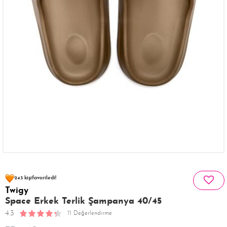
75 kişinin
sepetinde
243 kişi
favoriledi!
Twigy
37 kişi
Satın Aldı!
208 kişi
Görüntüledi!
Space Erkek Terlik Şampanya 40/45
4.3
11 Değerlendirme