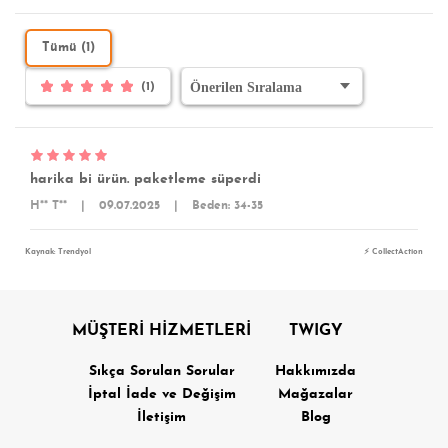
Tümü (1)
(1)
harika bi ürün. paketleme süperdi
H** T**
|
09.07.2025
|
Beden: 34-35
Kaynak: Trendyol
⚡ CollectAction
MÜŞTERİ HİZMETLERİ
TWIGY
Sıkça Sorulan Sorular
Hakkımızda
İptal İade ve Değişim
Mağazalar
İletişim
Blog