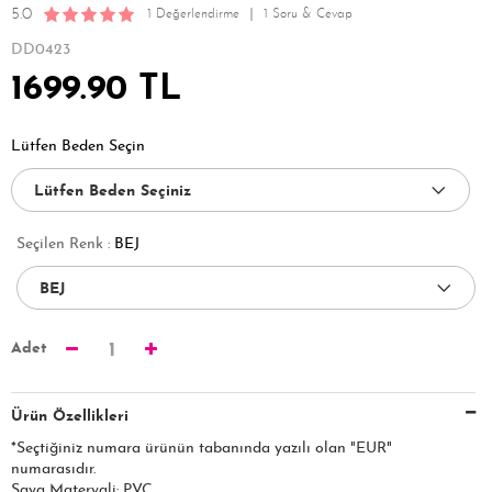
5.0
1 Değerlendirme
1 Soru & Cevap
DD0423
1699.90 TL
Lütfen Beden Seçin
Seçilen Renk :
BEJ
Adet
1
Ürün Özellikleri
*Seçtiğiniz numara ürünün tabanında yazılı olan "EUR"
numarasıdır.
Saya Materyali: PVC