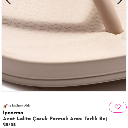
136 kişinin
126 kişi
favoriledi!
sepetinde
45 kişi
Satın Aldı!
Ipanema
251 kişi
Görüntüledi!
Anat Lolita Çocuk Parmak Arası Terlik Bej
25/35