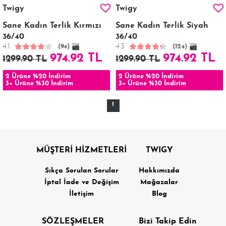
Twigy
Twigy
Sane Kadın Terlik Kırmızı
Sane Kadın Terlik Siyah
36/40
36/40
4.1
4.3
(94)
(124)
974.92 TL
974.92 TL
1299.90 TL
1299.90 TL
2 Ürüne %20 İndirim
2 Ürüne %20 İndirim
3+ Ürüne %30 İndirim
3+ Ürüne %30 İndirim
1
MÜŞTERİ HİZMETLERİ
TWIGY
Sıkça Sorulan Sorular
Hakkımızda
İptal İade ve Değişim
Mağazalar
İletişim
Blog
SÖZLEŞMELER
Bizi Takip Edin