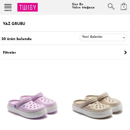
Size En
1
Yakın Mağaza
menü
YAZ GRUBU
Yeni Gelenler
30
ürün bulundu
Filtreler