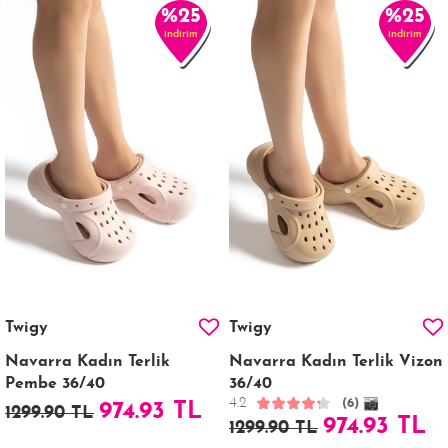
%25
%25
indirim
indirim
Twigy
Twigy
Navarra Kadın Terlik
Navarra Kadın Terlik Vizon
Pembe 36/40
36/40
4.2
(6)
974.93 TL
1299.90 TL
974.93 TL
1299.90 TL