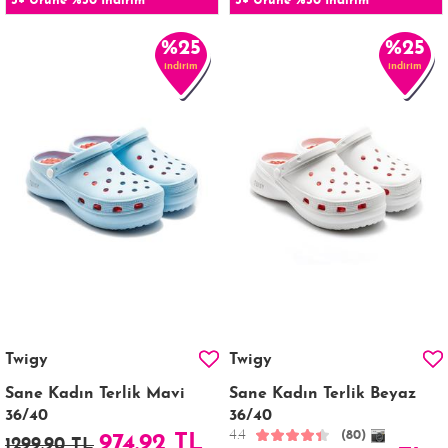
3+ Ürüne %30 İndirim
3+ Ürüne %30 İndirim
%25
%25
indirim
indirim
Twigy
Twigy
Sane Kadın Terlik Mavi
Sane Kadın Terlik Beyaz
36/40
36/40
4.4
(80)
974.92 TL
1299.90 TL