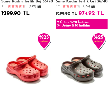
Sane Kadın Terlik Bej 36/40
Sane Kadın Terlik Gri 36/40
4.4
4.2
(332)
(173)
1299.90 TL
974.92 TL
1299.90 TL
2 Ürüne %20 İndirim
3+ Ürüne %30 İndirim
%25
%25
indirim
indirim