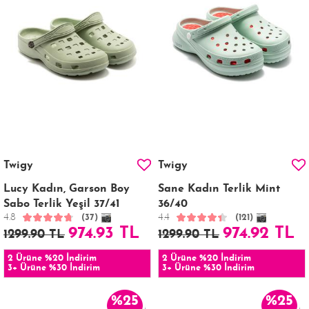
Twigy
Twigy
Lucy Kadın, Garson Boy
Sane Kadın Terlik Mint
Sabo Terlik Yeşil 37/41
36/40
4.8
4.4
(37)
(121)
974.93 TL
974.92 TL
1299.90 TL
1299.90 TL
2 Ürüne %20 İndirim
2 Ürüne %20 İndirim
3+ Ürüne %30 İndirim
3+ Ürüne %30 İndirim
%25
%25