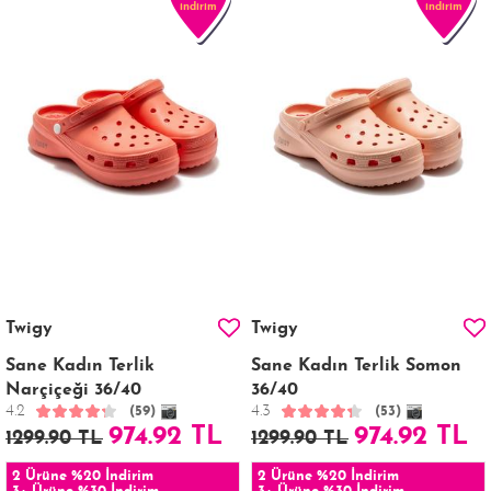
indirim
indirim
Twigy
Twigy
Sane Kadın Terlik
Sane Kadın Terlik Somon
Narçiçeği 36/40
36/40
4.2
4.3
(59)
(53)
974.92 TL
974.92 TL
1299.90 TL
1299.90 TL
2 Ürüne %20 İndirim
2 Ürüne %20 İndirim