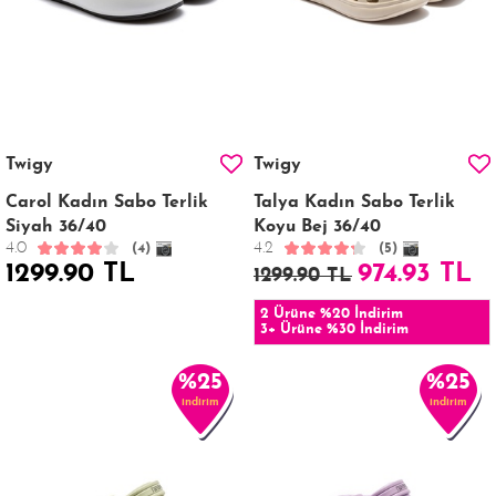
Twigy
Twigy
Carol Kadın Sabo Terlik
Talya Kadın Sabo Terlik
Siyah 36/40
Koyu Bej 36/40
4.0
4.2
(4)
(5)
1299.90 TL
974.93 TL
1299.90 TL
2 Ürüne %20 İndirim
3+ Ürüne %30 İndirim
%25
%25
indirim
indirim