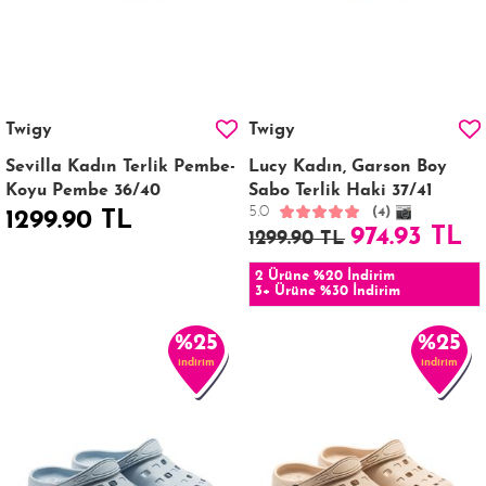
Twigy
Twigy
Sevilla Kadın Terlik Pembe-
Lucy Kadın, Garson Boy
Koyu Pembe 36/40
Sabo Terlik Haki 37/41
5.0
(4)
1299.90 TL
974.93 TL
1299.90 TL
2 Ürüne %20 İndirim
3+ Ürüne %30 İndirim
%25
%25
indirim
indirim