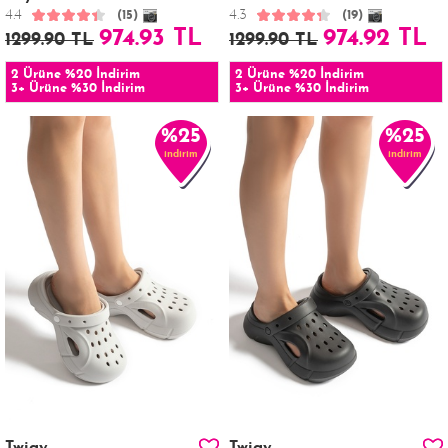
4.4
4.3
(15)
(19)
974.93 TL
974.92 TL
1299.90 TL
1299.90 TL
2 Ürüne %20 İndirim
2 Ürüne %20 İndirim
3+ Ürüne %30 İndirim
3+ Ürüne %30 İndirim
%25
%25
indirim
indirim