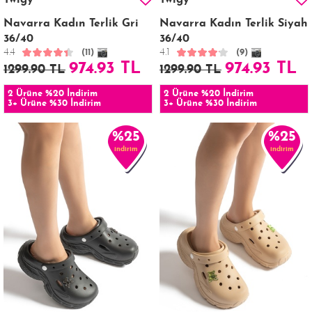
Twigy
Twigy
Navarra Kadın Terlik Gri
Navarra Kadın Terlik Siyah
36/40
36/40
4.4
4.1
(11)
(9)
974.93 TL
974.93 TL
1299.90 TL
1299.90 TL
2 Ürüne %20 İndirim
2 Ürüne %20 İndirim
3+ Ürüne %30 İndirim
3+ Ürüne %30 İndirim
%25
%25
indirim
indirim