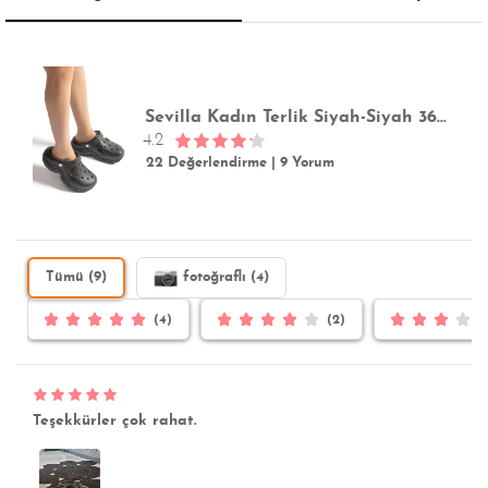
Sevilla Kadın Terlik Siyah-Siyah 36/40
4.2
22 Değerlendirme
|
9 Yorum
Tümü (9)
fotoğraflı (4)
(4)
(2)
Teşekkürler çok rahat.