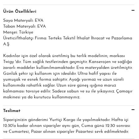
Ürün Özellikleri
Saya Materyali: EVA
Taban Materyali: EVA
Menşei: Türkiye
Üretici/İthalatçı Firma: Terteks Tekstil İthalat İhracat ve Pazarlama
A.Ş.​​​
Kadınlar için özel olarak üretilmiş bu terlik modelinin; markası
Twigy 'dir. Tüm sağlık testlerinden geçmiştir. Kanserojen ve sağlığa
zararlı maddeler kullanılmamaktadır. Eva materyalden üretilmiştir.
Günlük şehir içi kullanım için idealdir. Ultra hafif yapısı ile
yumuşak ve esnek forma sahiptir. Ayağı yormaz ve uzun süreli
kullanımda rahatlık sağlar. Uzun süre güneş ışığına maruz
kalmaması tavsiye edilir. Sadece sabun ve su ile yıkayınız. Çamaşır
makinesi ya da kurutucu kullanmayınız.
Teslimat
Siparişinizin gönderimi Yurtiçi Kargo ile yapılmaktadır. Hafta içi
12:30'a kadar alınan siparişler aynı gün, Cuma günü 12:30 sonrası
ve Cumartesi, Pazar alınan siparişler Pazartesi sevk edilmektedir.