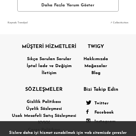
Daha Fazla Yorum Göster
Kaynak: Trendyol
⚡ CollectAction
MÜŞTERİ HİZMETLERİ
TWIGY
Sıkça Sorulan Sorular
Hakkımızda
İptal İade ve Değişim
Mağazalar
İletişim
Blog
SÖZLEŞMELER
Bizi Takip Edin
Gizlilik Politikası
Twitter
Üyelik Sözleşmesi
Facebook
Uzak Mesafeli Satış Sözleşmesi
Instagram
KVKK
Çerez Politikası
Sizlere daha iyi hizmet sunabilmek için web sitemizde çerezler