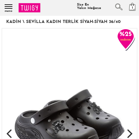
Size En
1
Yakın Mağaza
menü
KADIN
\
SEVILLA KADIN TERLIK SIYAH-SIYAH 36/40
%25
indirim