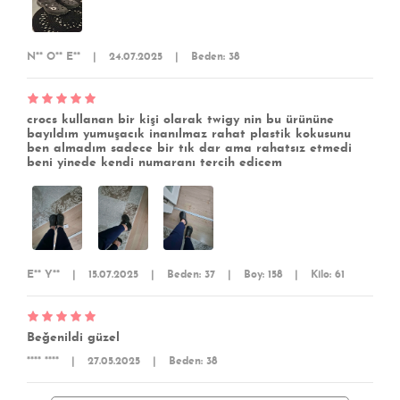
N** O** E**
|
24.07.2025
|
Beden: 38
crocs kullanan bir kişi olarak twigy nin bu ürününe
bayıldım yumuşacık inanılmaz rahat plastik kokusunu
ben almadım sadece bir tık dar ama rahatsız etmedi
beni yinede kendi numaranı tercih edicem
E** Y**
|
15.07.2025
|
Beden: 37
|
Boy: 158
|
Kilo: 61
Beğenildi güzel
**** ****
|
27.05.2025
|
Beden: 38