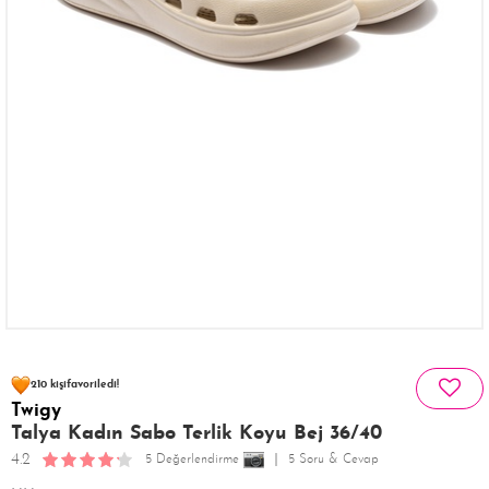
121 kişinin
sepetinde
210 kişi
favoriledi!
Twigy
36 kişi
161 kişi
Satın Aldı!
Görüntüledi!
Talya Kadın Sabo Terlik Koyu Bej 36/40
4.2
5 Değerlendirme
5 Soru & Cevap