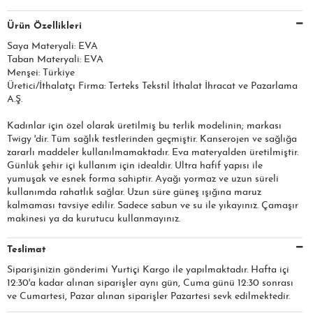
Ürün Özellikleri
Saya Materyali: EVA
Taban Materyali: EVA
Menşei: Türkiye
Üretici/İthalatçı Firma: Terteks Tekstil İthalat İhracat ve Pazarlama
A.Ş.​​​
Kadınlar için özel olarak üretilmiş bu terlik modelinin; markası
Twigy 'dir. Tüm sağlık testlerinden geçmiştir. Kanserojen ve sağlığa
zararlı maddeler kullanılmamaktadır. Eva materyalden üretilmiştir.
Günlük şehir içi kullanım için idealdir. Ultra hafif yapısı ile
yumuşak ve esnek forma sahiptir. Ayağı yormaz ve uzun süreli
kullanımda rahatlık sağlar. Uzun süre güneş ışığına maruz
kalmaması tavsiye edilir. Sadece sabun ve su ile yıkayınız. Çamaşır
makinesi ya da kurutucu kullanmayınız.
Teslimat
Siparişinizin gönderimi Yurtiçi Kargo ile yapılmaktadır. Hafta içi
12:30'a kadar alınan siparişler aynı gün, Cuma günü 12:30 sonrası
ve Cumartesi, Pazar alınan siparişler Pazartesi sevk edilmektedir.