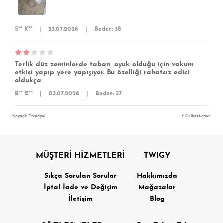
S** K**
|
23.07.2026
|
Beden: 38
Terlik düz zeminlerde tabanı oyuk olduğu için vakum
etkisi yapıp yere yapışıyor. Bu özelliği rahatsız edici
oldukça
B** E**
|
03.07.2026
|
Beden: 37
Kaynak: Trendyol
⚡ CollectAction
MÜŞTERİ HİZMETLERİ
TWIGY
Sıkça Sorulan Sorular
Hakkımızda
İptal İade ve Değişim
Mağazalar
İletişim
Blog