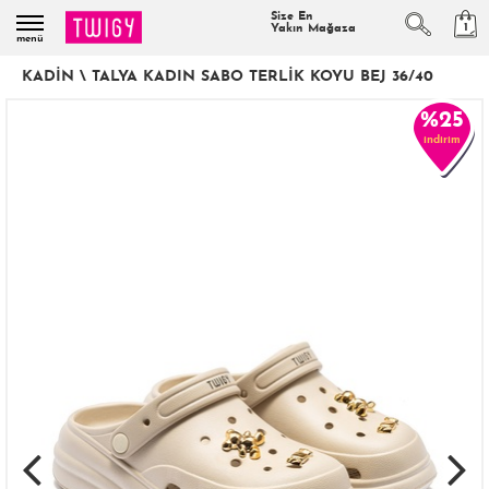
Size En
1
Yakın Mağaza
menü
KADIN
\
TALYA KADIN SABO TERLIK KOYU BEJ 36/40
%25
indirim