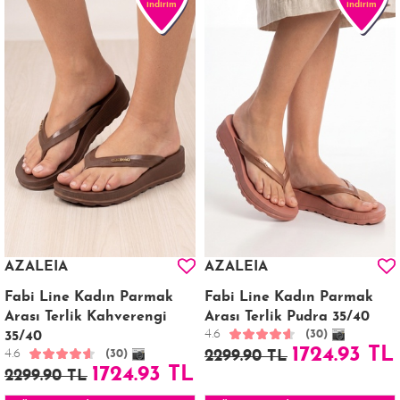
indirim
indirim
AZALEIA
AZALEIA
Fabi Line Kadın Parmak
Fabi Line Kadın Parmak
Arası Terlik Kahverengi
Arası Terlik Pudra 35/40
4.6
(30)
35/40
1724.93 TL
4.6
(30)
2299.90 TL
1724.93 TL
2299.90 TL