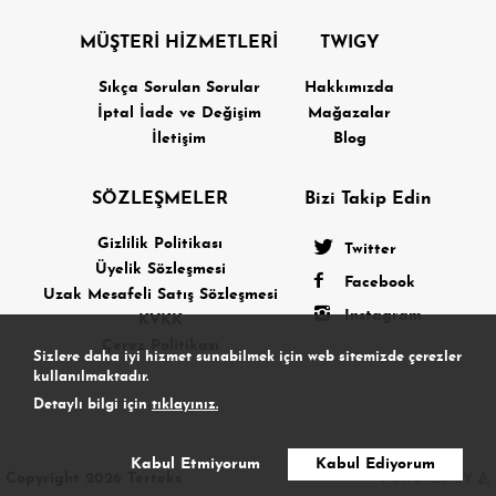
MÜŞTERİ HİZMETLERİ
TWIGY
Sıkça Sorulan Sorular
Hakkımızda
İptal İade ve Değişim
Mağazalar
İletişim
Blog
SÖZLEŞMELER
Bizi Takip Edin
Gizlilik Politikası
Twitter
Üyelik Sözleşmesi
Facebook
Uzak Mesafeli Satış Sözleşmesi
Instagram
KVKK
Çerez Politikası
Sizlere daha iyi hizmet sunabilmek için web sitemizde çerezler
kullanılmaktadır.
Detaylı bilgi için
tıklayınız.
Kabul Etmiyorum
Kabul Ediyorum
Copyright 2026 Terteks
POWERED BY