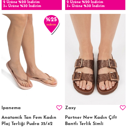
2 Ürüne %20 İndirim
2 Ürüne %20 İndirim
3+ Ürüne %30 İndirim
3+ Ürüne %30 İndirim
%25
indirim
Ipanema
Zaxy
Anatomik Tan Fem Kadın
Partner New Kadın Çift
Plaj Terliği Pudra 35/42
Bantlı Terlik Simli