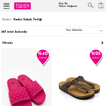
Size En
1
Yakın Mağaza
menü
kadin :
Kadın Sokak Terliği
Yeni Gelenler
367
ürün bulundu
Filtreler
%40
%25
indirim
indirim