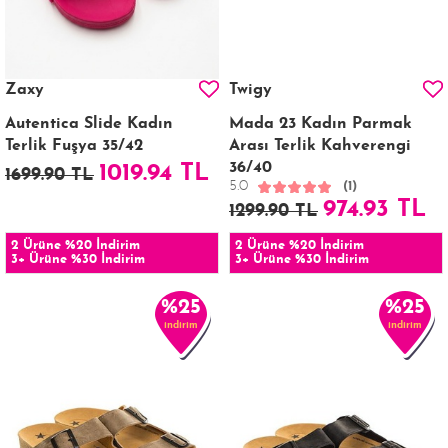
Zaxy
Twigy
Autentica Slide Kadın
Mada 23 Kadın Parmak
Terlik Fuşya 35/42
Arası Terlik Kahverengi
36/40
1019.94 TL
1699.90 TL
5.0
(1)
974.93 TL
1299.90 TL
2 Ürüne %20 İndirim
2 Ürüne %20 İndirim
3+ Ürüne %30 İndirim
3+ Ürüne %30 İndirim
%25
%25
indirim
indirim