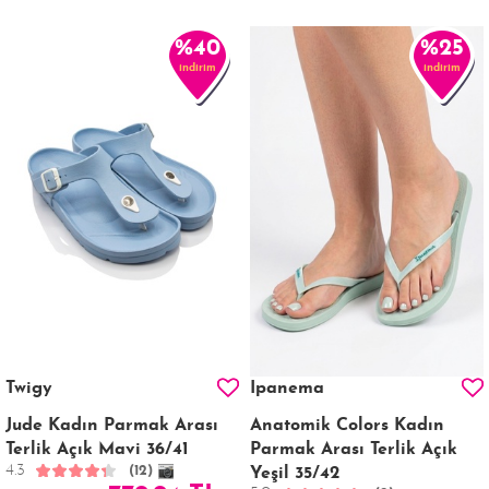
%40
%25
indirim
indirim
Twigy
Ipanema
Jude Kadın Parmak Arası
Anatomik Colors Kadın
Terlik Açık Mavi 36/41
Parmak Arası Terlik Açık
4.3
(12)
Yeşil 35/42