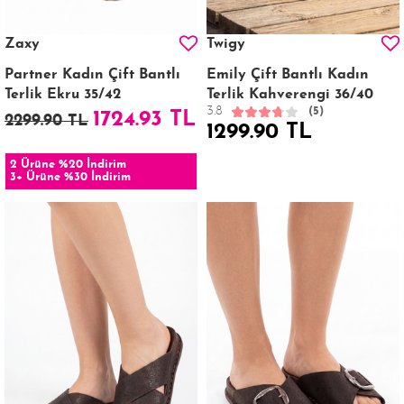
Zaxy
Twigy
Partner Kadın Çift Bantlı
Emily Çift Bantlı Kadın
Terlik Ekru 35/42
Terlik Kahverengi 36/40
3.8
(5)
1724.93 TL
2299.90 TL
1299.90 TL
2 Ürüne %20 İndirim
3+ Ürüne %30 İndirim