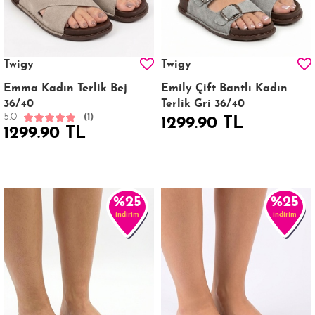
Twigy
Twigy
Emma Kadın Terlik Bej
Emily Çift Bantlı Kadın
36/40
Terlik Gri 36/40
5.0
(1)
1299.90 TL
1299.90 TL
%25
%25
indirim
indirim