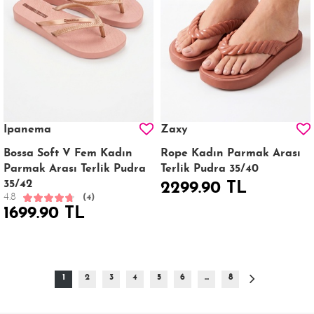
Ipanema
Zaxy
Bossa Soft V Fem Kadın
Rope Kadın Parmak Arası
Parmak Arası Terlik Pudra
Terlik Pudra 35/40
35/42
2299.90 TL
4.8
(4)
1699.90 TL
1
2
3
4
5
6
...
8