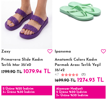
Zaxy
Ipanema
Primavera Slide Kadın
Anatomik Colors Kadın
Terlik Mor 35/40
Parmak Arası Terlik Yeşil
35/42
1079.94 TL
1799.90 TL
4.7
(7)
1274.93 TL
1699.90 TL
2 Ürüne %20 İndirim
Aksesuar Hediyeli
3+ Ürüne %30 İndirim
2 Ürüne %20 İndirim
3+ Ürüne %30 İndirim