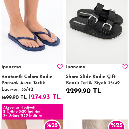
Ipanema
Ipanema
Anatomik Colors Kadın
Shore Slide Kadın Çift
Parmak Arası Terlik
Bantlı Terlik Siyah 35/42
Lacivert 35/42
2299.90 TL
1274.93 TL
1699.90 TL
Aksesuar Hediyeli
2 Ürüne %20 İndirim
3+ Ürüne %30 İndirim
%25
%25