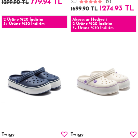
779.94 TL
5.0
(2)
1299.90 TL
1274.93 TL
1699.90 TL
2 Ürüne %20 İndirim
Aksesuar Hediyeli
3+ Ürüne %30 İndirim
2 Ürüne %20 İndirim
3+ Ürüne %30 İndirim
Twigy
Twigy