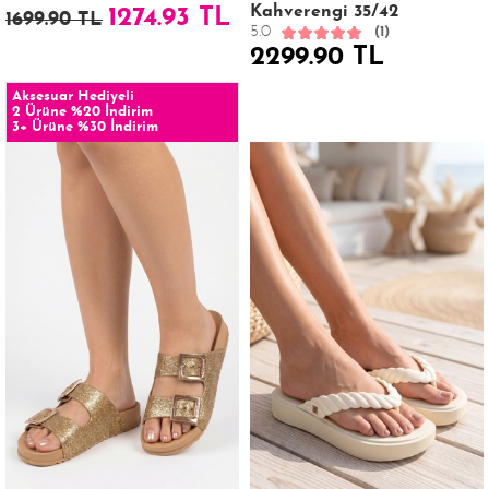
Kahverengi 35/42
1274.93 TL
1699.90 TL
5.0
(1)
2299.90 TL
Aksesuar Hediyeli
2 Ürüne %20 İndirim
3+ Ürüne %30 İndirim