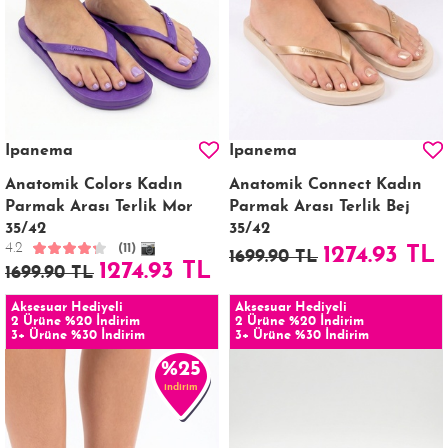
Ipanema
Ipanema
Anatomik Colors Kadın
Anatomik Connect Kadın
Parmak Arası Terlik Mor
Parmak Arası Terlik Bej
35/42
35/42
4.2
(11)
1274.93 TL
1699.90 TL
1274.93 TL
1699.90 TL
Aksesuar Hediyeli
Aksesuar Hediyeli
2 Ürüne %20 İndirim
2 Ürüne %20 İndirim
3+ Ürüne %30 İndirim
3+ Ürüne %30 İndirim
%25
indirim