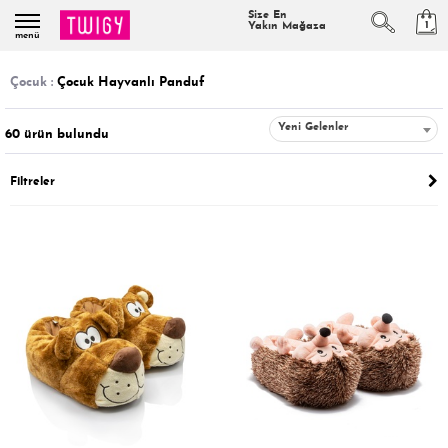
Size En
1
Yakın Mağaza
menü
çocuk :
Çocuk Hayvanlı Panduf
Yeni Gelenler
60
ürün bulundu
Filtreler