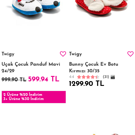
Twigy
Twigy
Uçak Çocuk Panduf Mavi
Bunny Çocuk Ev Botu
24/29
Kırmızı 30/35
4.4
(31)
599.94 TL
999.90 TL
1299.90 TL
2 Ürüne %20 İndirim
3+ Ürüne %30 İndirim