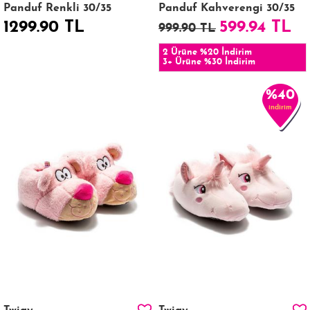
Panduf Renkli 30/35
Panduf Kahverengi 30/35
1299.90 TL
599.94 TL
999.90 TL
2 Ürüne %20 İndirim
3+ Ürüne %30 İndirim
%40
indirim