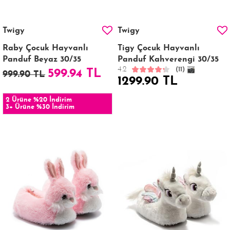
Twigy
Twigy
Raby Çocuk Hayvanlı
Tigy Çocuk Hayvanlı
Panduf Beyaz 30/35
Panduf Kahverengi 30/35
4.2
(11)
599.94 TL
999.90 TL
1299.90 TL
2 Ürüne %20 İndirim
3+ Ürüne %30 İndirim