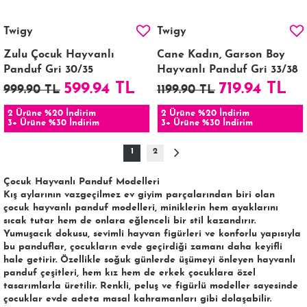
Twigy
Twigy
Zulu Çocuk Hayvanlı
Cane Kadın, Garson Boy
Panduf Gri 30/35
Hayvanlı Panduf Gri 33/38
599.94 TL
719.94 TL
999.90 TL
1199.90 TL
2 Ürüne %20 İndirim
2 Ürüne %20 İndirim
3+ Ürüne %30 İndirim
3+ Ürüne %30 İndirim
1
2
Çocuk Hayvanlı Panduf Modelleri
Kış aylarının vazgeçilmez ev giyim parçalarından biri olan
çocuk hayvanlı panduf
modelleri, miniklerin hem ayaklarını
sıcak tutar hem de onlara eğlenceli bir stil kazandırır.
Yumuşacık dokusu, sevimli hayvan figürleri ve konforlu yapısıyla
bu panduflar, çocukların evde geçirdiği zamanı daha keyifli
hale getirir. Özellikle soğuk günlerde üşümeyi önleyen
hayvanlı
panduf
çeşitleri, hem kız hem de erkek çocuklara özel
tasarımlarla üretilir. Renkli, peluş ve figürlü modeller sayesinde
çocuklar evde adeta masal kahramanları gibi dolaşabilir.