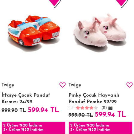
Twigy
Twigy
İtfaiye Çocuk Panduf
Pinky Çocuk Hayvanlı
Kırmızı 24/29
Panduf Pembe 22/29
4.1
(11)
599.94 TL
999.90 TL
599.94 TL
999.90 TL
2 Ürüne %20 İndirim
2 Ürüne %20 İndirim
3+ Ürüne %30 İndirim
3+ Ürüne %30 İndirim