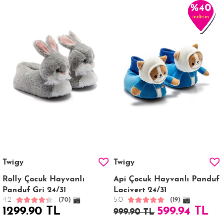
%40
indirim
Twigy
Twigy
Rolly Çocuk Hayvanlı
Api Çocuk Hayvanlı Panduf
Panduf Gri 24/31
Lacivert 24/31
4.2
5.0
(70)
(19)
1299.90 TL
599.94 TL
999.90 TL