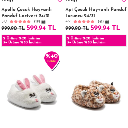
Twigy
Twigy
Apollo Çocuk Hayvanlı
Api Çocuk Hayvanlı Panduf
Panduf Lacivert 24/31
Turuncu 24/31
5.0
4.9
(19)
(41)
599.94 TL
599.94 TL
999.90 TL
999.90 TL
2 Ürüne %20 İndirim
2 Ürüne %20 İndirim
3+ Ürüne %30 İndirim
3+ Ürüne %30 İndirim
%40
indirim