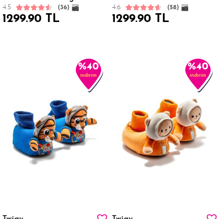
4.5
4.6
(36)
(58)
1299.90 TL
1299.90 TL
%40
%40
indirim
indirim