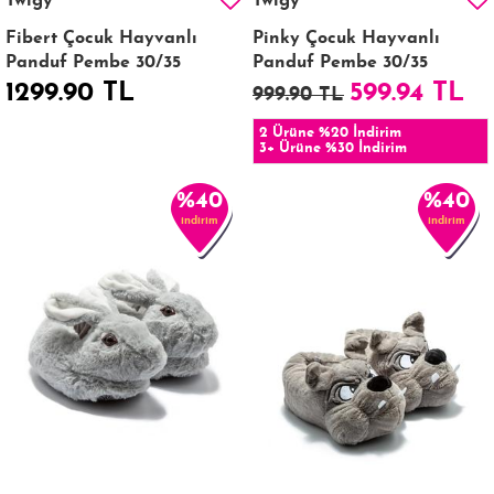
Twigy
Twigy
Fibert Çocuk Hayvanlı
Pinky Çocuk Hayvanlı
Panduf Pembe 30/35
Panduf Pembe 30/35
1299.90 TL
599.94 TL
999.90 TL
2 Ürüne %20 İndirim
3+ Ürüne %30 İndirim
%40
%40
indirim
indirim