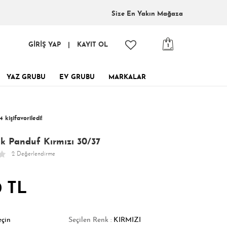
Size En
Yakın Mağaza
GİRİŞ YAP
|
KAYIT OL
1
YAZ GRUBU
EV GRUBU
MARKALAR
inde, tükenmeden al!
4 kişi
favoriledi!
 kişi
Satın Aldı!
176 kişi
Görüntüledi!
k Panduf Kırmızı 30/37
2 Değerlendirme
0 TL
eçin
Seçilen Renk :
KIRMIZI