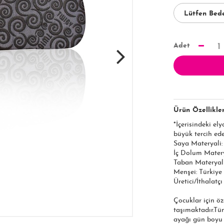
Adet
1
Ürün Özellikler
*İçerisindeki el
büyük tercih edeb
Saya Materyali: 
İç Dolum Matery
Taban Materyali:
Menşei: Türkiye
Üretici/İthalatçı
Çocuklar için öz
taşımaktadır.Tüm
ayağı gün boyu 