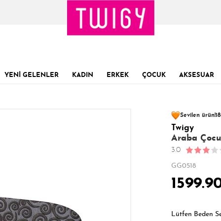
YENİ GELENLER
KADIN
ERKEK
ÇOCUK
AKSESUAR
87 kişinin
sepet
Sevilen ürün!
18
Son 1 Günde
35
Twigy
Son 24 Saatte
Araba Çocu
3.0
GG0518
1599.9
Lütfen Beden S