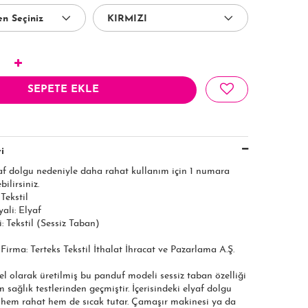
SEPETE EKLE
i
yaf dolgu nedeniyle daha rahat kullanım için 1 numara
ilirsiniz.
Tekstil
ali: Elyaf
 Tekstil (Sessiz Taban)
 Firma: Terteks Tekstil İthalat İhracat ve Pazarlama A.Ş.​​​
el olarak üretilmiş bu panduf modeli sessiz taban özelliği
 sağlık testlerinden geçmiştir. İçerisindeki elyaf dolgu
hem rahat hem de sıcak tutar. Çamaşır makinesi ya da