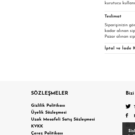
kurutucu kullanm
Teslimat
Siparişinizin gö
kadar alınan si
Pazar alınan sip
İptal ve İade K
SÖZLEŞMELER
Bizi
a
Gizlilik Politikası
Üyelik Sözleşmesi
Uzak Mesafeli Satış Sözleşmesi
KVKK
Siz
Çerez Politikası