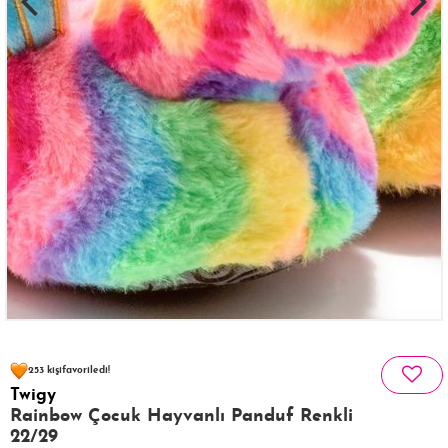
50 kişinin
sepetinde
253 kişi
favoriledi!
Twigy
17 kişi
211 kişi
Satın Aldı!
Görüntüledi!
Rainbow Çocuk Hayvanlı Panduf Renkli
22/29