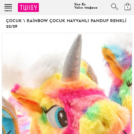
Size En
1
Yakın Mağaza
menü
ÇOCUK
\
RAINBOW ÇOCUK HAYVANLI PANDUF RENKLI
22/29