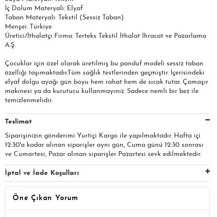
İç Dolum Materyali: Elyaf
Taban Materyali: Tekstil (Sessiz Taban)
Menşei: Türkiye
Üretici/İthalatçı Firma: Terteks Tekstil İthalat İhracat ve Pazarlama
A.Ş.​​​
Çocuklar için özel olarak üretilmiş bu panduf modeli sessiz taban
özelliği taşımaktadır.Tüm sağlık testlerinden geçmiştir. İçerisindeki
elyaf dolgu ayağı gün boyu hem rahat hem de sıcak tutar. Çamaşır
makinesi ya da kurutucu kullanmayınız. Sadece nemli bir bez ile
temizlenmelidir.
Teslimat
Siparişinizin gönderimi Yurtiçi Kargo ile yapılmaktadır. Hafta içi
12:30'a kadar alınan siparişler aynı gün, Cuma günü 12:30 sonrası
ve Cumartesi, Pazar alınan siparişler Pazartesi sevk edilmektedir.
İptal ve İade Koşulları
Öne Çıkan Yorum