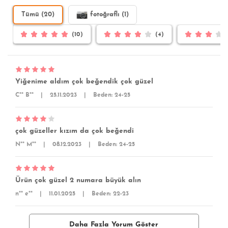
Tümü (20)
fotoğraflı (1)
(10)
(4)
Yiğenime aldım çok beğendik çok güzel
C** B**
|
25.11.2023
|
Beden: 24-25
çok güzeller kızım da çok beğendi
N** M**
|
08.12.2023
|
Beden: 24-25
Ürün çok güzel 2 numara büyük alın
n** e**
|
11.01.2025
|
Beden: 22-23
Daha Fazla Yorum Göster