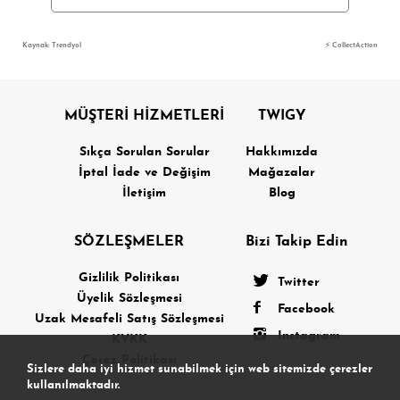
Kaynak: Trendyol
⚡ CollectAction
MÜŞTERİ HİZMETLERİ
TWIGY
Sıkça Sorulan Sorular
Hakkımızda
İptal İade ve Değişim
Mağazalar
İletişim
Blog
SÖZLEŞMELER
Bizi Takip Edin
Gizlilik Politikası
Twitter
Üyelik Sözleşmesi
Facebook
Uzak Mesafeli Satış Sözleşmesi
Instagram
KVKK
Çerez Politikası
Sizlere daha iyi hizmet sunabilmek için web sitemizde çerezler
kullanılmaktadır.