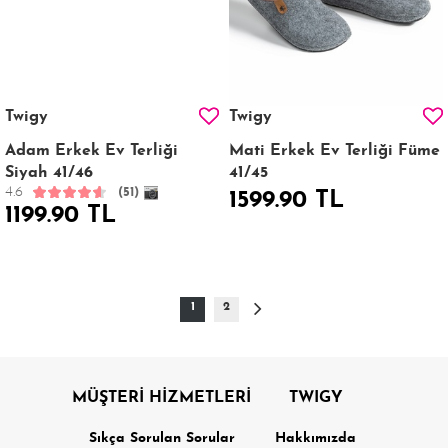
Twigy
Twigy
Adam Erkek Ev Terliği
Mati Erkek Ev Terliği Füme
Siyah 41/46
41/45
4.6
(51)
1599.90 TL
1199.90 TL
1
2
MÜŞTERİ HİZMETLERİ
TWIGY
Sıkça Sorulan Sorular
Hakkımızda