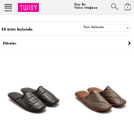
Size En
1
Yakın Mağaza
menü
Yeni Gelenler
52
ürün bulundu
Filtreler