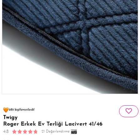
63 kişinin
sepetinde
285 kişi
favoriledi!
Twigy
44 kişi
240 kişi
Satın Aldı!
Görüntüledi!
Roger Erkek Ev Terliği Lacivert 41/46
4.8
21 Değerlendirme