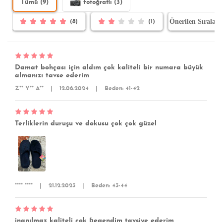
Tümü (9)
fotoğraflı (3)
(8)
(1)
Damat bohçası için aldım çok kaliteli bir numara büyük
almanızı tavse ederim
Z** Y** A**
|
12.06.2024
|
Beden: 41-42
Terliklerin duruşu ve dokusu çok çok güzel
**** ****
|
21.12.2023
|
Beden: 43-44
inanılmaz kaliteli çok ɓegendim tavsiye ederim