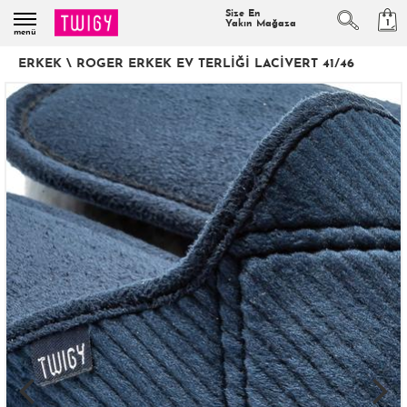
Size En
1
Yakın Mağaza
menü
ERKEK
\
ROGER ERKEK EV TERLIĞI LACIVERT 41/46