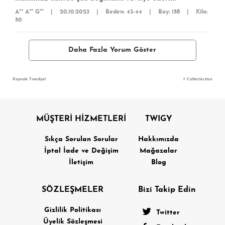
A** A** G**
|
20.10.2023
|
Beden: 43-44
|
Boy: 158
|
Kilo:
50
Daha Fazla Yorum Göster
Kaynak: Trendyol
⚡ CollectAction
MÜŞTERİ HİZMETLERİ
TWIGY
Sıkça Sorulan Sorular
Hakkımızda
İptal İade ve Değişim
Mağazalar
İletişim
Blog
SÖZLEŞMELER
Bizi Takip Edin
Gizlilik Politikası
Twitter
Üyelik Sözleşmesi