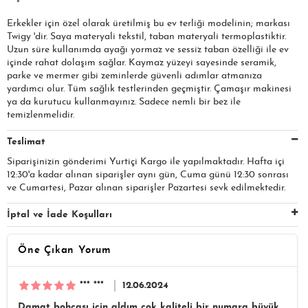
Erkekler için özel olarak üretilmiş bu ev terliği modelinin; markası
Twigy 'dir. Saya materyali tekstil, taban materyali termoplastiktir.
Uzun süre kullanımda ayağı yormaz ve sessiz taban özelliği ile ev
içinde rahat dolaşım sağlar. Kaymaz yüzeyi sayesinde seramik,
parke ve mermer gibi zeminlerde güvenli adımlar atmanıza
yardımcı olur. Tüm sağlık testlerinden geçmiştir. Çamaşır makinesi
ya da kurutucu kullanmayınız. Sadece nemli bir bez ile
temizlenmelidir.
Teslimat
Siparişinizin gönderimi Yurtiçi Kargo ile yapılmaktadır. Hafta içi
12:30'a kadar alınan siparişler aynı gün, Cuma günü 12:30 sonrası
ve Cumartesi, Pazar alınan siparişler Pazartesi sevk edilmektedir.
İptal ve İade Koşulları
Öne Çıkan Yorum
*** ***
12.06.2024
Damat bohçası için aldım çok kaliteli bir numara büyük