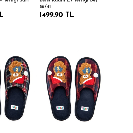
 Terliği Sarı
Belis Kadın Ev Terliği Bej
36/41
L
1499.90 TL