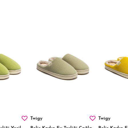
Twigy
Twigy