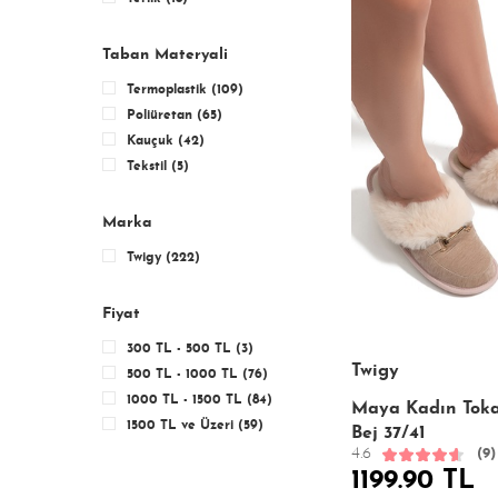
Taban Materyali
Termoplastik (109)
Poliüretan (65)
Kauçuk (42)
Tekstil (5)
Marka
Twigy (222)
Fiyat
300 TL - 500 TL (3)
Twigy
500 TL - 1000 TL (76)
1000 TL - 1500 TL (84)
Maya Kadın Tokal
1500 TL ve Üzeri (59)
Bej 37/41
4.6
(9)
1199.90 TL