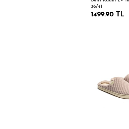
Belis Kadın Ev Te
36/41
1499.90 TL