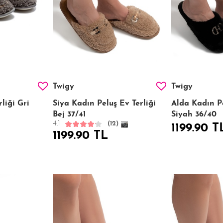
Twigy
Twigy
liği Gri
Siya Kadın Peluş Ev Terliği
Alda Kadın Pe
Bej 37/41
Siyah 36/40
4.1
(12)
1199.90 T
1199.90 TL