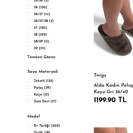
35/36 (3)
36 (130)
36/37 (14)
36/37/38 (3)
37 (150)
38 (105)
38/39 (11)
39 (111)
Tümünü Göster
Saya Materyali
Twigy
Tekstil (135)
Alda Kadın Peluş
Peluş (39)
Koyu Gri 36/40
Keçe (31)
1199.90 TL
Suni Deri (17)
Model
Ev Terliği (205)
Terlik (18)