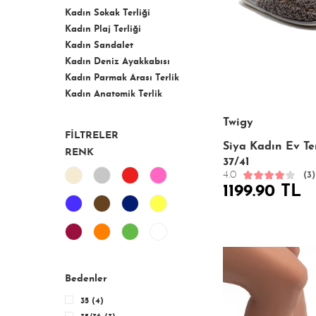
Kadın Sokak Terliği
Kadın Plaj Terliği
Kadın Sandalet
Kadın Deniz Ayakkabısı
Kadın Parmak Arası Terlik
Kadın Anatomik Terlik
Twigy
FİLTRELER
Siya Kadın Ev Ter
RENK
37/41
4.0
(3)
1199.90 TL
Bedenler
35 (4)