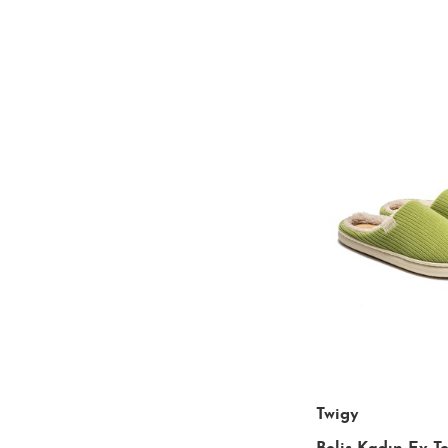
Twigy