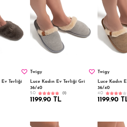
Twigy
Twigy
 Ev Terliği
Luce Kadın Ev Terliği Gri
Luce Kadın Ev
36/40
36/40
5.0
4.0
(1)
1199.90 TL
1199.90 T