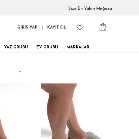
Size En
Yakın Mağaza
GİRİŞ YAP
|
KAYIT OL
1
YAZ GRUBU
EV GRUBU
MARKALAR