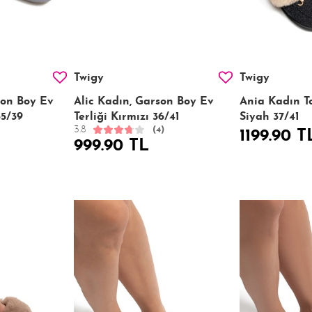
Twigy
Twigy
son Boy Ev
Alic Kadın, Garson Boy Ev
Ania Kadın To
35/39
Terliği Kırmızı 36/41
Siyah 37/41
3.8
(4)
1199.90 T
999.90 TL