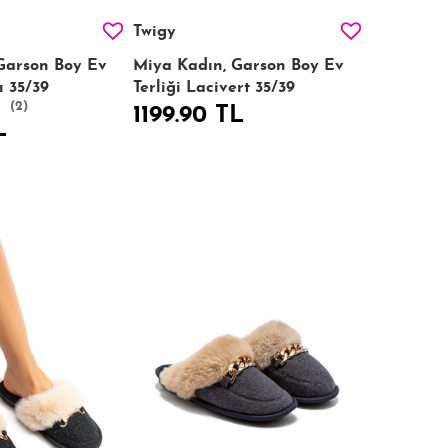
Twigy
Garson Boy Ev
Miya Kadın, Garson Boy Ev
ı 35/39
Terliği Lacivert 35/39
(2)
1199.90 TL
L