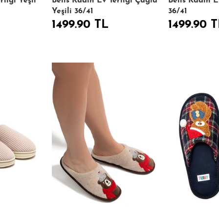
rliği Yeşil
Belis Kadın Ev Terliği Çağla
Belis Kadın Ev
Yeşili 36/41
36/41
1499.90 TL
1499.90 T