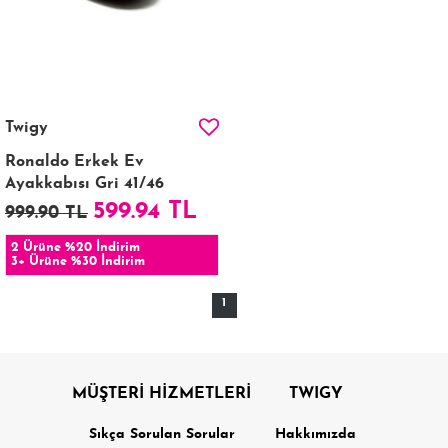
Twigy
Ronaldo Erkek Ev
Ayakkabısı Gri 41/46
599.94 TL
999.90 TL
2 Ürüne %20 İndirim
3+ Ürüne %30 İndirim
1
MÜŞTERİ HİZMETLERİ
TWIGY
Sıkça Sorulan Sorular
Hakkımızda