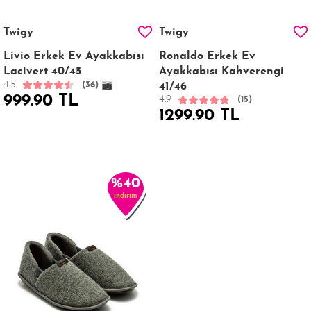
Twigy
Twigy
Livio Erkek Ev Ayakkabısı
Ronaldo Erkek Ev
Lacivert 40/45
Ayakkabısı Kahverengi
4.5
(36)
41/46
999.90 TL
4.9
(15)
1299.90 TL
%40
indirim