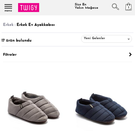
Size En
1
Yakın Mağaza
menü
erkek :
Erkek Ev Ayakkabısı
Yeni Gelenler
17
ürün bulundu
Filtreler