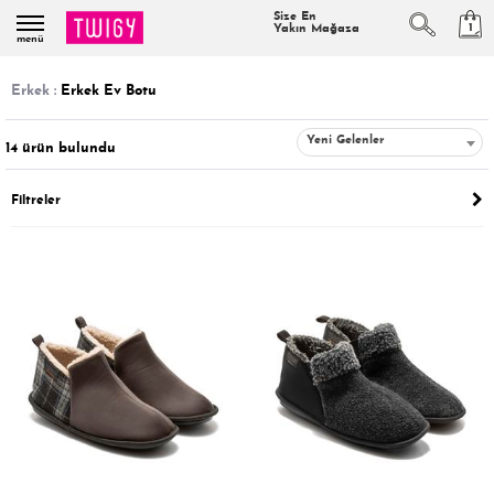
Size En
1
Yakın Mağaza
menü
erkek :
Erkek Ev Botu
Yeni Gelenler
14
ürün bulundu
Filtreler