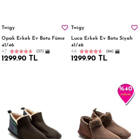
Twigy
Twigy
Opak Erkek Ev Botu Füme
Luca Erkek Ev Botu Siyah
41/46
41/46
4.7
4.6
(37)
(66)
1299.90 TL
1299.90 TL
%40
indirim