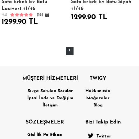
Soto Erkek Ev Botu
Soto Erkek Ev Botu Siyah
Lacivert 41/46
41/46
4.8
(18)
1299.90 TL
1299.90 TL
1
MÜŞTERİ HİZMETLERİ
TWIGY
Sıkça Sorulan Sorular
Hakkımızda
İptal İade ve Değişim
Mağazalar
İletişim
Blog
SÖZLEŞMELER
Bizi Takip Edin
Gizlilik Politikası
Twitter