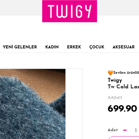
YENİ GELENLER
KADIN
ERKEK
ÇOCUK
AKSESUAR
58 kişinin
sepet
Sevilen ürün!
10
Twigy
Son 1 Günde
Son 24 Saatte
23
Tw Cold Laci
AA0411
699.90
Adet
1