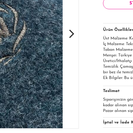
S
Ürün Özellikler
Üst Malzeme: K
İç Malzeme: Teks
Taban Malzemes
Menşei: Türkiye
Üretici/İthalatçı
Temizlik: Çamaş
bir bez ile temiz
Ek Bilgiler: Bu 
Teslimat
Siparişinizin gö
kadar alınan si
Pazar alınan sip
İptal ve İade K