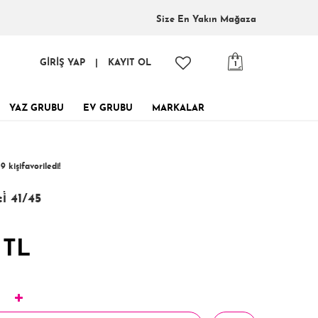
Size En
Yakın Mağaza
GİRİŞ YAP
|
KAYIT OL
1
YAZ GRUBU
EV GRUBU
MARKALAR
inde, tükenmeden al!
9 kişi
favoriledi!
 kişi
249 kişi
Satın Aldı!
Görüntüledi!
̇ 41/45
 TL