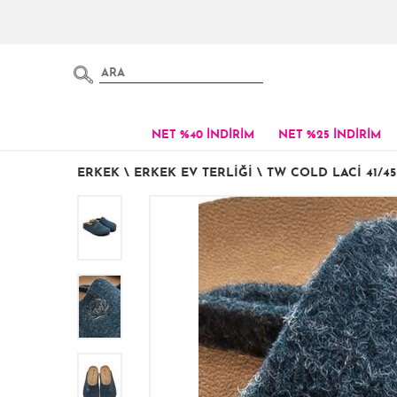
NET %40 İNDİRİM
NET %25 İNDİRİM
ERKEK
\
ERKEK EV TERLIĞI
\
TW COLD LACİ 41/45