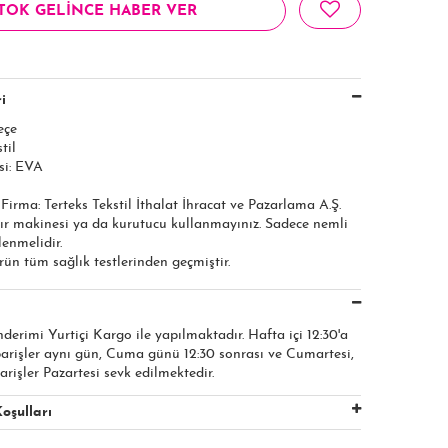
TOK GELİNCE HABER VER
i
eçe
til
i: EVA
 Firma: Terteks Tekstil İthalat İhracat ve Pazarlama A.Ş.​​​
ır makinesi ya da kurutucu kullanmayınız. Sadece nemli
lenmelidir.
ürün tüm sağlık testlerinden geçmiştir.
nderimi Yurtiçi Kargo ile yapılmaktadır. Hafta içi 12:30'a
parişler aynı gün, Cuma günü 12:30 sonrası ve Cumartesi,
arişler Pazartesi sevk edilmektedir.
oşulları