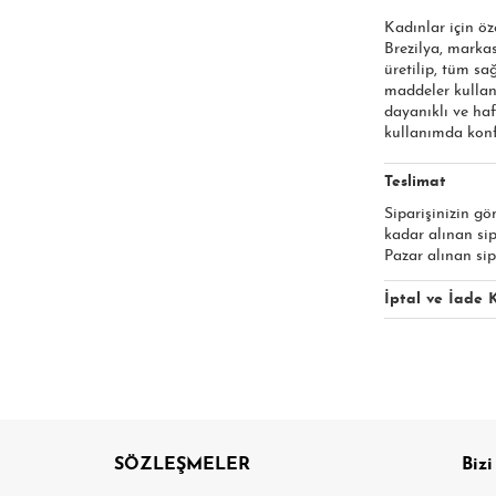
Kadınlar için öz
Brezilya, markas
üretilip, tüm sa
maddeler kullan
dayanıklı ve haf
kullanımda konfo
Teslimat
Siparişinizin gö
kadar alınan si
Pazar alınan sip
İptal ve İade K
SÖZLEŞMELER
Bizi