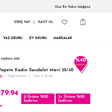
Size En
Yakın Mağaza
GİRİŞ YAP
|
KAYIT OL
1
YAZ GRUBU
EV GRUBU
MARKALAR
tinde, tükenmeden al!
4 kişi
favoriledi!
 kişi
Satın Aldı!
%40
indirim
411 kişi
Görüntüledi!
Papete Kadın Sandalet Mavi 35/40
1 Değerlendirme
1 Soru & Cevap
079.94
2 Ürüne %20
3+ Ürüne %30
İndirim
İndirim
L