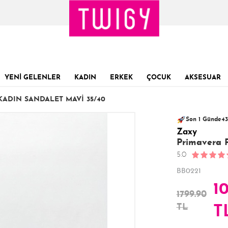
YENİ GELENLER
KADIN
ERKEK
ÇOCUK
AKSESUAR
KADIN SANDALET MAVI 35/40
133 kişinin
Sevilen ürün!
sepe
21
Son 1 Günde
43
Zaxy
Son 24 Saatte
Primavera 
5.0
BB0221
1
1799.90
TL
T