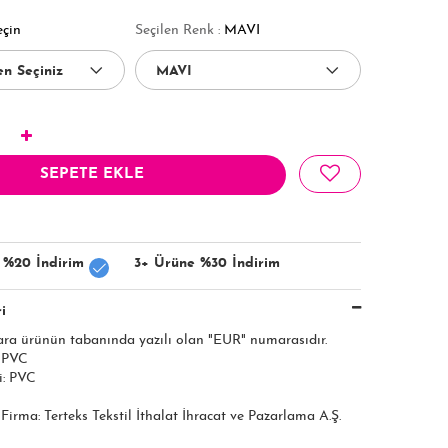
eçin
Seçilen Renk :
MAVI
SEPETE EKLE
 %20 İndirim
3+ Ürüne %30 İndirim
i
ara ürünün tabanında yazılı olan "EUR" numarasıdır.
: PVC
i: PVC
ı Firma: Terteks Tekstil İthalat İhracat ve Pazarlama A.Ş.