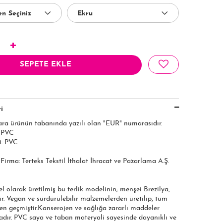
SEPETE EKLE
i
ara ürünün tabanında yazılı olan "EUR" numarasıdır.
: PVC
i: PVC
ı Firma: Terteks Tekstil İthalat İhracat ve Pazarlama A.Ş.
el olarak üretilmiş bu terlik modelinin; menşei Brezilya,
r. Vegan ve sürdürülebilir malzemelerden üretilip, tüm
den geçmiştir.Kanserojen ve sağlığa zararlı maddeler
dır. PVC saya ve taban materyali sayesinde dayanıklı ve