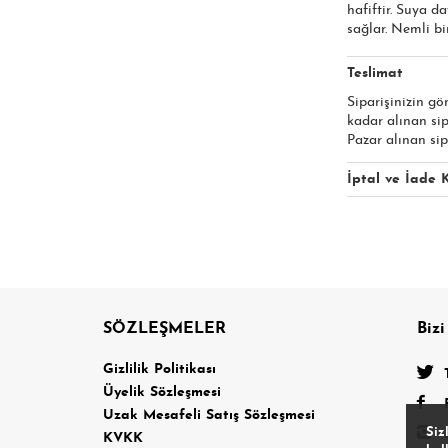
hafiftir. Suya d
sağlar. Nemli bir
Teslimat
Siparişinizin gö
kadar alınan si
Pazar alınan sip
İptal ve İade K
SÖZLEŞMELER
Bizi
a
Gizlilik Politikası
Üyelik Sözleşmesi
Uzak Mesafeli Satış Sözleşmesi
Siz
KVKK