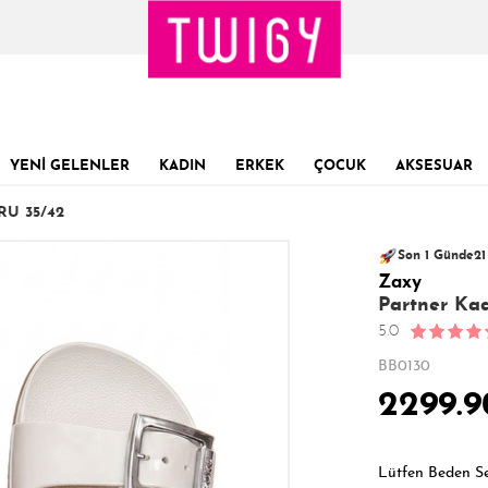
YENİ GELENLER
KADIN
ERKEK
ÇOCUK
AKSESUAR
RU 35/42
145 kişinin
Sevilen ürün!
sepe
22
Son 1 Günde
21
Zaxy
Son 24 Saatte
Partner Kad
5.0
BB0130
2299.9
Lütfen Beden S