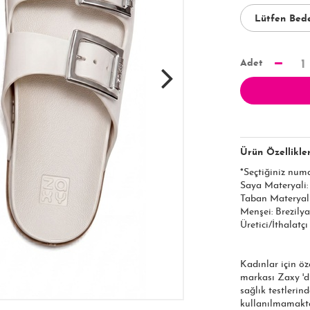
Adet
1
Ürün Özellikler
*Seçtiğiniz num
Saya Materyali
Taban Materyal
Menşei: Brezilya
Üretici/İthalatç
Kadınlar için öz
markası Zaxy 'di
sağlık testlerin
kullanılmamakta