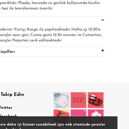
ayanıklıdır. Plajda, havuzda ve günlük kullanımda konfor
 bez ile temizlenmesi önerilir.
nderimi Yurtiçi Kargo ile yapılmaktadır. Hafta içi 12:30'a
parişler aynı gün, Cuma günü 12:30 sonrası ve Cumartesi,
arişler Pazartesi sevk edilmektedir.
oşulları
 Takip Edin
Twitter
Facebook
lere daha iyi hizmet sunabilmek için web sitemizde çerezler
Instagram