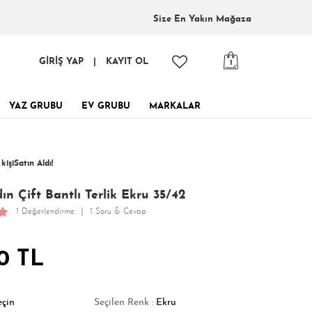
Size En
Yakın Mağaza
GİRİŞ YAP
|
KAYIT OL
1
YAZ GRUBU
EV GRUBU
MARKALAR
tinde, tükenmeden al!
7 kişi
favoriledi!
 kişi
Satın Aldı!
401 kişi
Görüntüledi!
ın Çift Bantlı Terlik Ekru 35/42
1 Değerlendirme
1 Soru & Cevap
0 TL
eçin
Seçilen Renk :
Ekru