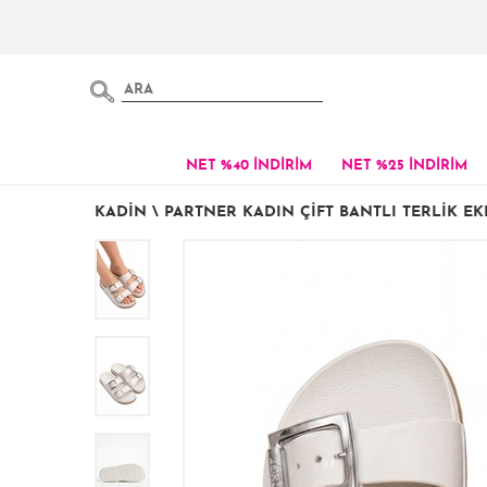
NET %40 İNDİRİM
NET %25 İNDİRİM
KADIN
\
PARTNER KADIN ÇIFT BANTLI TERLIK EK