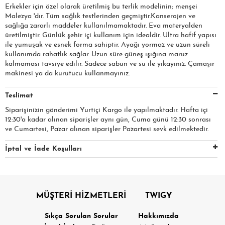
Erkekler için özel olarak üretilmiş bu terlik modelinin; menşei
Malezya 'dır. Tüm sağlık testlerinden geçmiştir.Kanserojen ve
sağlığa zararlı maddeler kullanılmamaktadır. Eva materyalden
üretilmiştir. Günlük şehir içi kullanım için idealdir. Ultra hafif yapısı
ile yumuşak ve esnek forma sahiptir. Ayağı yormaz ve uzun süreli
kullanımda rahatlık sağlar. Uzun süre güneş ışığına maruz
kalmaması tavsiye edilir. Sadece sabun ve su ile yıkayınız. Çamaşır
makinesi ya da kurutucu kullanmayınız.
Teslimat
Siparişinizin gönderimi Yurtiçi Kargo ile yapılmaktadır. Hafta içi
12:30'a kadar alınan siparişler aynı gün, Cuma günü 12:30 sonrası
ve Cumartesi, Pazar alınan siparişler Pazartesi sevk edilmektedir.
İptal ve İade Koşulları
MÜŞTERİ HİZMETLERİ
TWIGY
Sıkça Sorulan Sorular
Hakkımızda