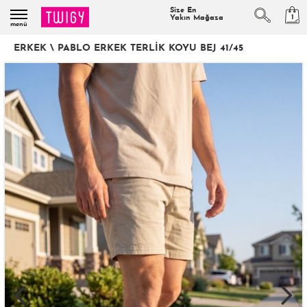
Size En
1
Yakın Mağaza
menü
ERKEK
\
PABLO ERKEK TERLIK KOYU BEJ 41/45