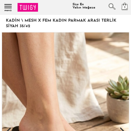
Size En
1
Yakın Mağaza
menü
KADIN
\
MESH X FEM KADIN PARMAK ARASI TERLIK
SIYAH 35/42