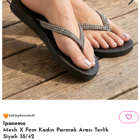
53 kişinin
sepetinde
208 kişi
favoriledi!
Ipanema
23 kişi
450 kişi
Satın Aldı!
Görüntüledi!
Mesh X Fem Kadın Parmak Arası Terlik
Siyah 35/42