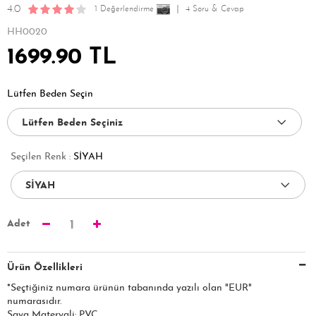
4.0
1 Değerlendirme
4 Soru & Cevap
HH0020
1699.90 TL
Lütfen Beden Seçin
Seçilen Renk :
SİYAH
Adet
1
Ürün Özellikleri
*Seçtiğiniz numara ürünün tabanında yazılı olan "EUR"
numarasıdır.
Saya Materyali: PVC