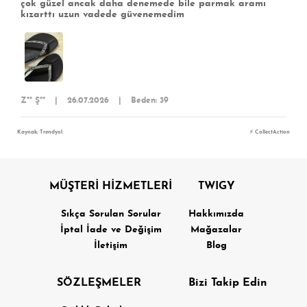
çok güzel ancak daha denemede bile parmak aramı
kızarttı uzun vadede güvenemedim
Z** Ş**
|
26.07.2026
|
Beden: 39
Kaynak: Trendyol
⚡ CollectAction
MÜŞTERİ HİZMETLERİ
TWIGY
Sıkça Sorulan Sorular
Hakkımızda
İptal İade ve Değişim
Mağazalar
İletişim
Blog
SÖZLEŞMELER
Bizi Takip Edin