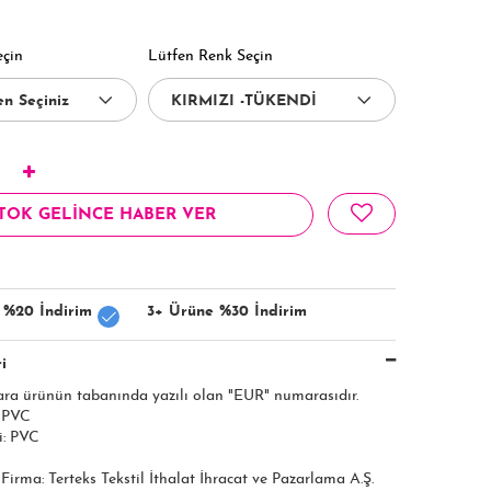
eçin
Lütfen Renk Seçin
TOK GELİNCE HABER VER
 %20 İndirim
3+ Ürüne %30 İndirim
i
ara ürünün tabanında yazılı olan "EUR" numarasıdır.
: PVC
i: PVC
ı Firma: Terteks Tekstil İthalat İhracat ve Pazarlama A.Ş.