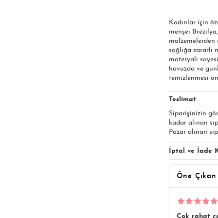
Kadınlar için öz
menşei Brezilya,
malzemelerden ür
sağlığa zararlı
materyali sayesi
havuzda ve günl
temizlenmesi öne
Teslimat
Siparişinizin gö
kadar alınan si
Pazar alınan sip
İptal ve İade K
Öne Çıkan
Çok rahat ço