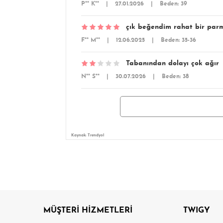
P** K**
|
27.01.2026
|
Beden: 39
çık beğendim rahat bir par
F** M**
|
12.06.2025
|
Beden: 35-36
Tabanından dolayı çok ağır
N** S**
|
30.07.2026
|
Beden: 38
Kaynak: Trendyol
MÜŞTERİ HİZMETLERİ
TWIGY