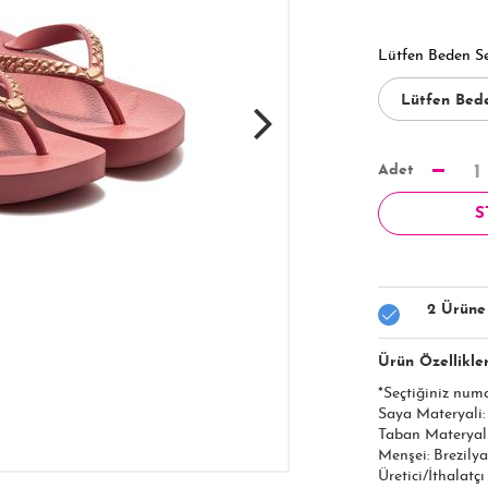
Lütfen Beden S
Adet
1
S
2 Ürüne
Ürün Özellikler
*Seçtiğiniz num
Saya Materyali
Taban Materyal
Menşei: Brezilya
Üretici/İthalatç