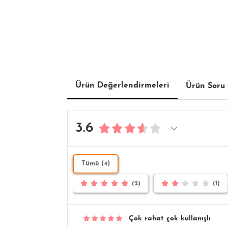
Ürün Değerlendirmeleri
Ürün Soru 
3.6
Tümü (4)
(2)
(1)
Çok rahat çok kullanışlı