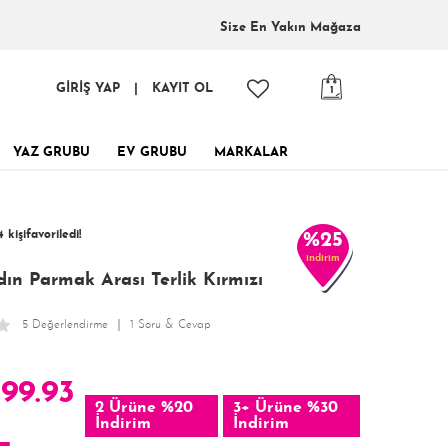
Size En
Yakın Mağaza
GİRİŞ YAP
|
KAYIT OL
1
YAZ GRUBU
EV GRUBU
MARKALAR
inde, tükenmeden al!
4 kişi
favoriledi!
%25
indirim
 kişi
266 kişi
Satın Aldı!
Görüntüledi!
ın Parmak Arası Terlik Kırmızı
5 Değerlendirme
1 Soru & Cevap
499.93
2 Ürüne %20
3+ Ürüne %30
İndirim
İndirim
L