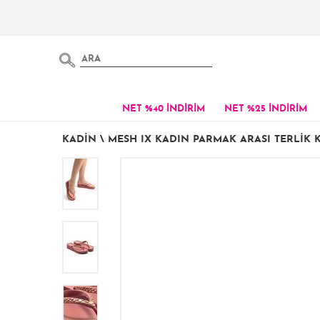
NET %40 İNDİRİM
NET %25 İNDİRİM
KADIN
\
MESH IX KADIN PARMAK ARASI TERLIK K