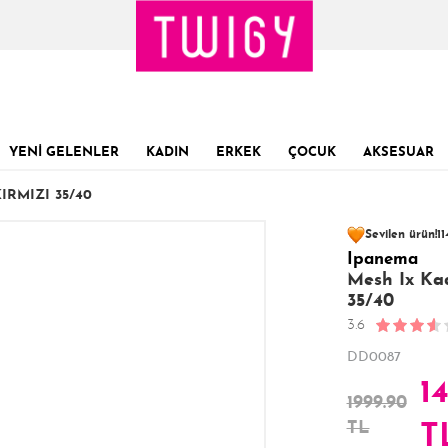
YENİ GELENLER
KADIN
ERKEK
ÇOCUK
AKSESUAR
IRMIZI 35/40
80 kişinin
sepet
Sevilen ürün!
11
Ipanema
Son 1 Günde
Son 24 Saatte
35
Mesh Ix Kad
35/40
3.6
DD0087
1
1999.90
TL
T