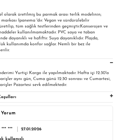
el olarak üretilmiş bu parmak arası terlik modelinin;
 markası Ipanema 'dır. Vegan ve sürdürülebilir
etilip, tüm sağlık testlerinden geçmiştir.Kanserojen ve
 maddeler kullanılmamaktadır. PVC saya ve taban
nde dayanıklı ve hafiftir. Suya dayanıklıdır. Plajda,
ük kullanımda konfor sağlar. Nemli bir bez ile
rilir.
nderimi Yurtiçi Kargo ile yapılmaktadır. Hafta içi 12:30'a
parişler aynı gün, Cuma günü 12:30 sonrası ve Cumartesi,
arişler Pazartesi sevk edilmektedir.
oşulları
 Yorum
*** ***
27.01.2026
k kullanışlı