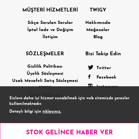
MÜŞTERİ HİZMETLERİ
TWIGY
Sıkça Sorulan Sorular
Hakkımızda
İptal İade ve Değişim
Mağazalar
İletişim
Blog
SÖZLEŞMELER
Bizi Takip Edin
Gizlilik Politikası
Twitter
Üyelik Sözleşmesi
Facebook
Uzak Mesafeli Satış Sözleşmesi
Instagram
KVKK
Çerez Politikası
Sizlere daha iyi hizmet sunabilmek için web sitemizde çerezler
kullanılmaktadır.
Detaylı bilgi için
tıklayınız.
Kabul Etmiyorum
Kabul Ediyorum
STOK GELİNCE HABER VER
Copyright 2026 Terteks
POWERED BY