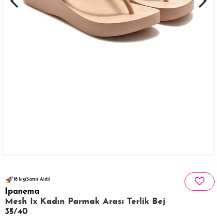
79 kişinin
236 kişi
favoriledi!
sepetinde
18 kişi
Satın Aldı!
Ipanema
198 kişi
Görüntüledi!
Mesh Ix Kadın Parmak Arası Terlik Bej
35/40