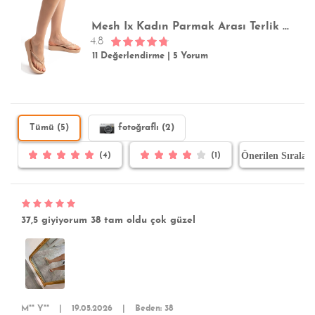
Mesh Ix Kadın Parmak Arası Terlik Bej 35/40
4.8
11 Değerlendirme
|
5 Yorum
Tümü (5)
fotoğraflı (2)
(4)
(1)
37,5 giyiyorum 38 tam oldu çok güzel
M** Y**
|
19.05.2026
|
Beden: 38