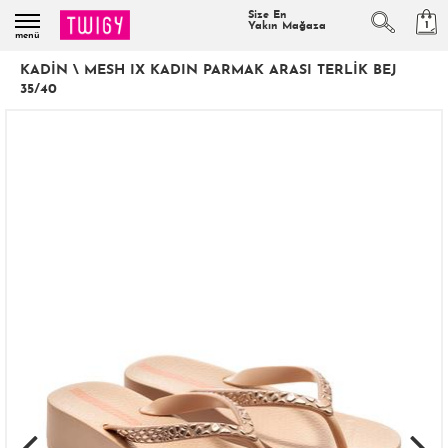
Size En
1
Yakın Mağaza
menü
KADIN
\
MESH IX KADIN PARMAK ARASI TERLIK BEJ
35/40