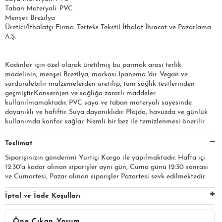
Taban Materyali: PVC
Menşei: Brezilya
Üretici/İthalatçı Firma: Terteks Tekstil İthalat İhracat ve Pazarlama
A.Ş.
Kadınlar için özel olarak üretilmiş bu parmak arası terlik
modelinin; menşei Brezilya, markası Ipanema 'dır. Vegan ve
sürdürülebilir malzemelerden üretilip, tüm sağlık testlerinden
geçmiştir.Kanserojen ve sağlığa zararlı maddeler
kullanılmamaktadır. PVC saya ve taban materyali sayesinde
dayanıklı ve hafiftir. Suya dayanıklıdır. Plajda, havuzda ve günlük
kullanımda konfor sağlar. Nemli bir bez ile temizlenmesi önerilir.
Teslimat
Siparişinizin gönderimi Yurtiçi Kargo ile yapılmaktadır. Hafta içi
12:30'a kadar alınan siparişler aynı gün, Cuma günü 12:30 sonrası
ve Cumartesi, Pazar alınan siparişler Pazartesi sevk edilmektedir.
İptal ve İade Koşulları
Öne Çıkan Yorum