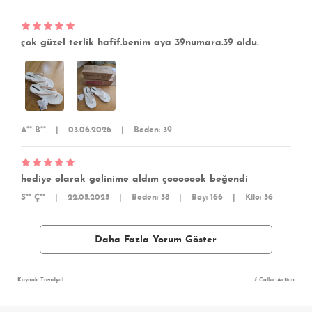
çok güzel terlik hafif.benim aya 39numara.39 oldu.
A** B**
|
03.06.2026
|
Beden: 39
hediye olarak gelinime aldım çooooook beğendi
S** Ç**
|
22.05.2025
|
Beden: 38
|
Boy: 166
|
Kilo: 56
Daha Fazla Yorum Göster
Kaynak: Trendyol
⚡ CollectAction