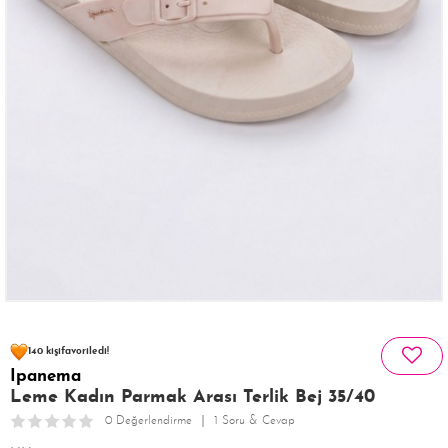
144 kişinin
sepetinde
140 kişi
favoriledi!
Ipanema
34 kişi
137 kişi
Satın Aldı!
Görüntüledi!
Leme Kadın Parmak Arası Terlik Bej 35/40
0 Değerlendirme
1 Soru & Cevap