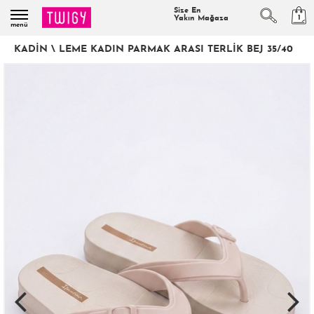
Size En
1
Yakın Mağaza
menü
KADIN
\
LEME KADIN PARMAK ARASI TERLIK BEJ 35/40