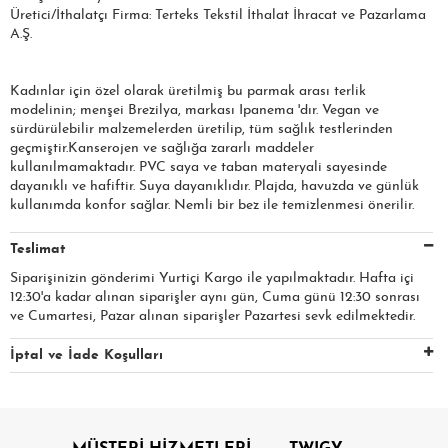
Üretici/İthalatçı Firma: Terteks Tekstil İthalat İhracat ve Pazarlama
A.Ş.
Kadınlar için özel olarak üretilmiş bu parmak arası terlik
modelinin; menşei Brezilya, markası Ipanema 'dır. Vegan ve
sürdürülebilir malzemelerden üretilip, tüm sağlık testlerinden
geçmiştir.Kanserojen ve sağlığa zararlı maddeler
kullanılmamaktadır. PVC saya ve taban materyali sayesinde
dayanıklı ve hafiftir. Suya dayanıklıdır. Plajda, havuzda ve günlük
kullanımda konfor sağlar. Nemli bir bez ile temizlenmesi önerilir.
Teslimat
Siparişinizin gönderimi Yurtiçi Kargo ile yapılmaktadır. Hafta içi
12:30'a kadar alınan siparişler aynı gün, Cuma günü 12:30 sonrası
ve Cumartesi, Pazar alınan siparişler Pazartesi sevk edilmektedir.
İptal ve İade Koşulları