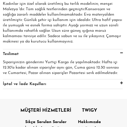
Kadınlar için özel olarak üretilmiş bu terlik modelinin; menşei
Malezya 'dır. Tüm sağlık testlerinden geçmiştir.Kanserojen ve
sağlığa zararlı maddeler kullanılmamaktadır. Eva materyalden
üretilmiştir. Günlük şehir içi kullanım için idealdir. Ultra hafif yapısı
ile yumuşak ve esnek forma sahiptir. Ayağı yormaz ve uzun süreli
kullanımda rahatlık sağlar. Uzun süre güneş ışığına maruz
kalmaması tavsiye edilir. Sadece sabun ve su ile yıkayınız. Çamaşır
makinesi ya da kurutucu kullanmayınız.
Teslimat
Siparişinizin gönderimi Yurtiçi Kargo ile yapılmaktadır. Hafta içi
12:30'a kadar alınan siparişler aynı gün, Cuma günü 12:30 sonrası
ve Cumartesi, Pazar alınan siparişler Pazartesi sevk edilmektedir.
İptal ve İade Koşulları
MÜŞTERİ HİZMETLERİ
TWIGY
Sıkça Sorulan Sorular
Hakkımızda