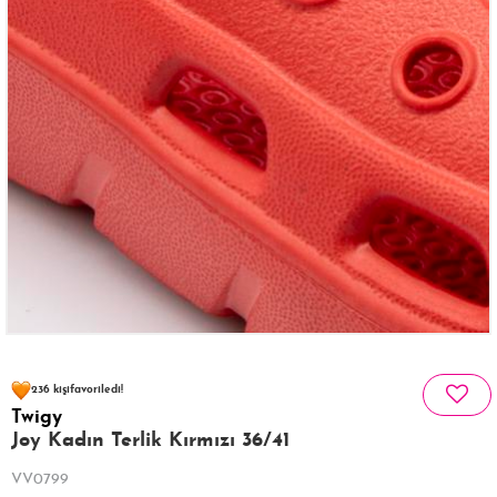
116 kişinin
sepetinde
236 kişi
favoriledi!
Twigy
20 kişi
438 kişi
Satın Aldı!
Görüntüledi!
Joy Kadın Terlik Kırmızı 36/41
VV0799