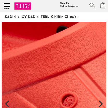
Size En
1
Yakın Mağaza
menü
KADIN
\
JOY KADIN TERLIK KIRMIZI 36/41