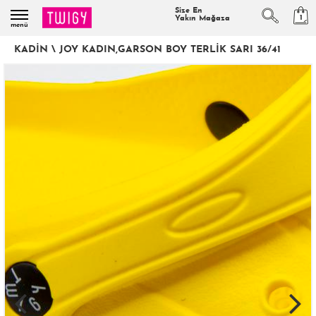
Size En
1
Yakın Mağaza
menü
KADIN
\
JOY KADIN,GARSON BOY TERLIK SARI 36/41