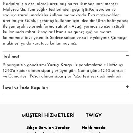
Kadınlar için özel olarak üretilmiş bu terlik modelinin; menşei
Malezya 'dır. Tüm sağlık testlerinden geçmiştir.Kanserojen ve
sağlığa zararlı maddeler kullanılmamaktadır. Eva materyalden
üretilmiştir. Günlük şehir içi kullanım için idealdir. Ultra hafif yapısı
ile yumuşak ve esnek forma sahiptir. Ayağı yormaz ve uzun süreli
kullanımda rahatlık sağlar. Uzun süre güneş ışığına maruz
kalmaması tavsiye edilir. Sadece sabun ve su ile yıkayınız. Çamaşır
makinesi ya da kurutucu kullanmayınız.
Teslimat
Siparişinizin gönderimi Yurtiçi Kargo ile yapılmaktadır. Hafta içi
12:30'a kadar alınan siparişler aynı gün, Cuma günü 12:30 sonrası
ve Cumartesi, Pazar alınan siparişler Pazartesi sevk edilmektedir.
İptal ve İade Koşulları
MÜŞTERİ HİZMETLERİ
TWIGY
Sıkça Sorulan Sorular
Hakkımızda