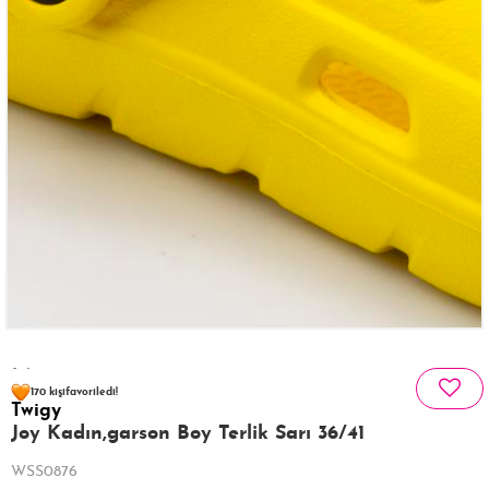
93 kişinin
sepetinde
170 kişi
favoriledi!
Twigy
40 kişi
229 kişi
Satın Aldı!
Görüntüledi!
Joy Kadın,garson Boy Terlik Sarı 36/41
WSS0876