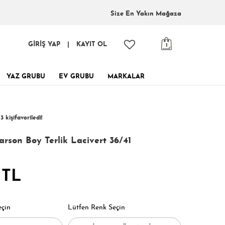
Size En
Yakın Mağaza
GİRİŞ YAP
|
KAYIT OL
1
YAZ GRUBU
EV GRUBU
MARKALAR
tinde, tükenmeden al!
3 kişi
favoriledi!
 kişi
127 kişi
Satın Aldı!
Görüntüledi!
arson Boy Terlik Lacivert 36/41
 TL
eçin
Lütfen Renk Seçin