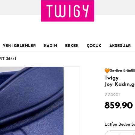
YENİ GELENLER
KADIN
ERKEK
ÇOCUK
AKSESUAR
T 36/41
90 kişinin
sepe
Sevilen ürün!
10
Twigy
Son 1 Günde
Son 24 Saatte
21
Joy Kadın,g
ZZ0901
859.90
Lütfen Beden S