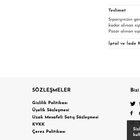
Teslimat
Siparişinizin gö
kadar alınan si
Pazar alınan sip
İptal ve İade K
SÖZLEŞMELER
Bizi
a
Gizlilik Politikası
Üyelik Sözleşmesi
Uzak Mesafeli Satış Sözleşmesi
KVKK
Siz
Çerez Politikası
kul