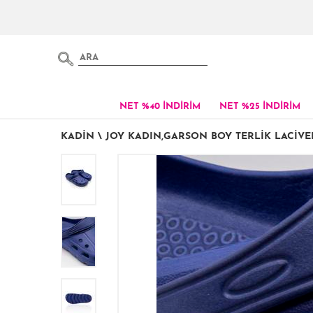
NET %40 İNDİRİM
NET %25 İNDİRİM
KADIN
\
JOY KADIN,GARSON BOY TERLIK LACIVER