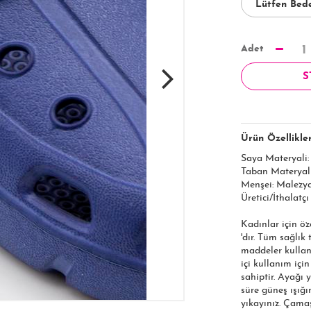
Adet
1
S
Ürün Özellikler
Saya Materyali
Taban Materyal
Menşei: Malezy
Üretici/İthalatçı
Kadınlar için öz
'dır. Tüm sağlık
maddeler kullan
içi kullanım içi
sahiptir. Ayağı 
süre güneş ışığı
yıkayınız. Çama