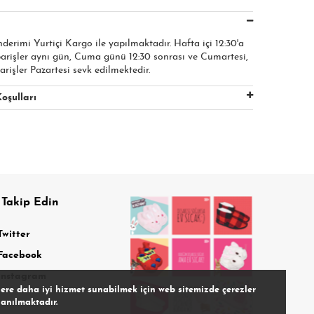
nderimi Yurtiçi Kargo ile yapılmaktadır. Hafta içi 12:30'a
parişler aynı gün, Cuma günü 12:30 sonrası ve Cumartesi,
arişler Pazartesi sevk edilmektedir.
oşulları
 Takip Edin
Twitter
Facebook
Instagram
lere daha iyi hizmet sunabilmek için web sitemizde çerezler
lanılmaktadır.