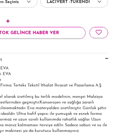
TOK GELİNCE HABER VER
i
: EVA
i: EVA
a
 Firma: Terteks Tekstil İthalat İhracat ve Pazarlama A.Ş.​​​
el olarak üretilmiş bu terlik modelinin; menşei Malezya
 testlerinden geçmiştir.Kanserojen ve sağlığa zararlı
ılmamaktadır. Eva materyalden üretilmiştir. Günlük şehir
n idealdir. Ultra hafif yapısı ile yumuşak ve esnek forma
yormaz ve uzun süreli kullanımda rahatlık sağlar. Uzun
na maruz kalmaması tavsiye edilir. Sadece sabun ve su ile
şır makinesi ya da kurutucu kullanmayınız.