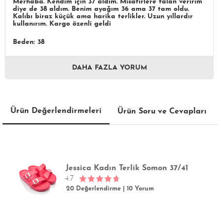
Merhaba. Kendim için 37 aldım. Misafirlere falan veririm
diye de 38 aldım. Benim ayağım 36 ama 37 tam oldu.
Kalıbı biraz küçük ama harika terlikler. Uzun yıllardır
kullanırım. Kargo özenli geldi
Beden: 38
DAHA FAZLA YORUM
Ürün Değerlendirmeleri
Ürün Soru ve Cevapları
Jessica Kadın Terlik Somon 37/41
4.7
20 Değerlendirme
|
10 Yorum