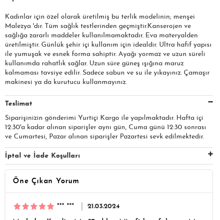
Kadınlar için özel olarak üretilmiş bu terlik modelinin; menşei
Malezya 'dır. Tüm sağlık testlerinden geçmiştir.Kanserojen ve
sağlığa zararlı maddeler kullanılmamaktadır. Eva materyalden
üretilmiştir. Günlük şehir içi kullanım için idealdir. Ultra hafif yapısı
ile yumuşak ve esnek forma sahiptir. Ayağı yormaz ve uzun süreli
kullanımda rahatlık sağlar. Uzun süre güneş ışığına maruz
kalmaması tavsiye edilir. Sadece sabun ve su ile yıkayınız. Çamaşır
makinesi ya da kurutucu kullanmayınız.
Teslimat
Siparişinizin gönderimi Yurtiçi Kargo ile yapılmaktadır. Hafta içi
12:30'a kadar alınan siparişler aynı gün, Cuma günü 12:30 sonrası
ve Cumartesi, Pazar alınan siparişler Pazartesi sevk edilmektedir.
İptal ve İade Koşulları
Öne Çıkan Yorum
*** ***
21.03.2024