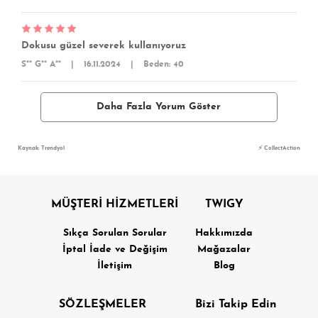
Dokusu güzel severek kullanıyoruz
S** G** A**
|
16.11.2024
|
Beden: 40
Daha Fazla Yorum Göster
Kaynak: Trendyol
⚡ CollectAction
MÜŞTERİ HİZMETLERİ
TWIGY
Sıkça Sorulan Sorular
Hakkımızda
İptal İade ve Değişim
Mağazalar
İletişim
Blog
SÖZLEŞMELER
Bizi Takip Edin