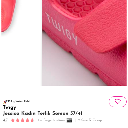
93 kişinin
177 kişi
favoriledi!
sepetinde
18 kişi
Satın Aldı!
Twigy
253 kişi
Görüntüledi!
Jessica Kadın Terlik Somon 37/41
4.7
13+ Değerlendirme
2 Soru & Cevap