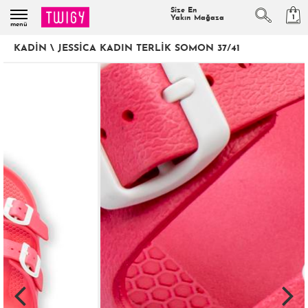
Size En
1
Yakın Mağaza
menü
KADIN
\
JESSICA KADIN TERLIK SOMON 37/41