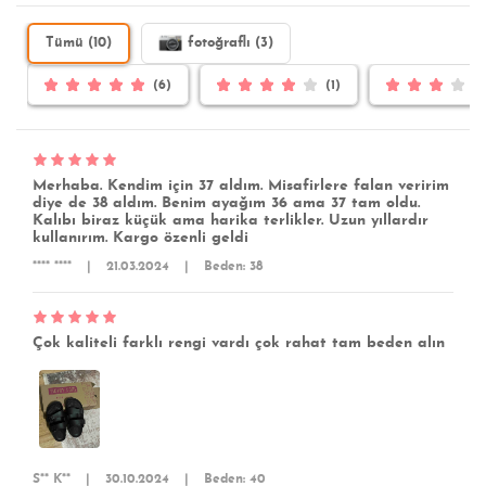
Tümü (10)
fotoğraflı (3)
(6)
(1)
Merhaba. Kendim için 37 aldım. Misafirlere falan veririm
diye de 38 aldım. Benim ayağım 36 ama 37 tam oldu.
Kalıbı biraz küçük ama harika terlikler. Uzun yıllardır
kullanırım. Kargo özenli geldi
**** ****
|
21.03.2024
|
Beden: 38
Çok kaliteli farklı rengi vardı çok rahat tam beden alın
S** K**
|
30.10.2024
|
Beden: 40