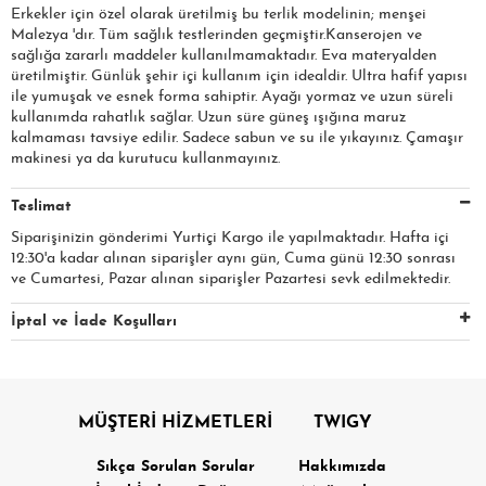
Erkekler için özel olarak üretilmiş bu terlik modelinin; menşei
Malezya 'dır. Tüm sağlık testlerinden geçmiştir.Kanserojen ve
sağlığa zararlı maddeler kullanılmamaktadır. Eva materyalden
üretilmiştir. Günlük şehir içi kullanım için idealdir. Ultra hafif yapısı
ile yumuşak ve esnek forma sahiptir. Ayağı yormaz ve uzun süreli
kullanımda rahatlık sağlar. Uzun süre güneş ışığına maruz
kalmaması tavsiye edilir. Sadece sabun ve su ile yıkayınız. Çamaşır
makinesi ya da kurutucu kullanmayınız.
Teslimat
Siparişinizin gönderimi Yurtiçi Kargo ile yapılmaktadır. Hafta içi
12:30'a kadar alınan siparişler aynı gün, Cuma günü 12:30 sonrası
ve Cumartesi, Pazar alınan siparişler Pazartesi sevk edilmektedir.
İptal ve İade Koşulları
MÜŞTERİ HİZMETLERİ
TWIGY
Sıkça Sorulan Sorular
Hakkımızda