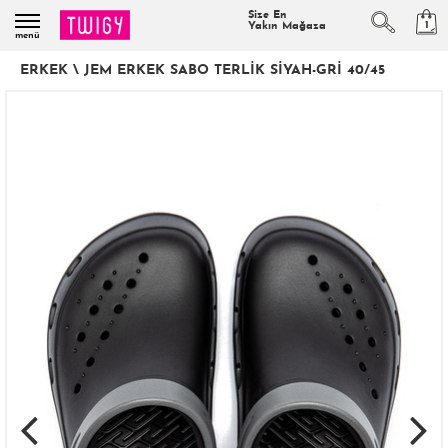
Size En
1
Yakın Mağaza
menü
ERKEK
\
JEM ERKEK SABO TERLIK SIYAH-GRI 40/45