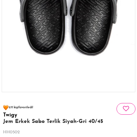
140 kişinin
sepetinde
271 kişi
favoriledi!
Twigy
41 kişi
130 kişi
Satın Aldı!
Görüntüledi!
Jem Erkek Sabo Terlik Siyah-Gri 40/45
HH0502