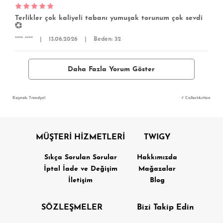
Terlikler çok kaliyeli tabanı yumuşak torunum çok sevdi
💞
**** ****
|
13.06.2026
|
Beden: 32
Daha Fazla Yorum Göster
Kaynak: Trendyol
⚡ CollectAction
MÜŞTERİ HİZMETLERİ
TWIGY
Sıkça Sorulan Sorular
Hakkımızda
İptal İade ve Değişim
Mağazalar
İletişim
Blog
SÖZLEŞMELER
Bizi Takip Edin