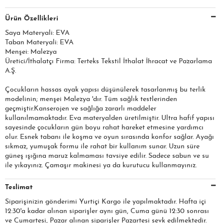
Ürün Özellikleri
Saya Materyali: EVA
Taban Materyali: EVA
Menşei: Malezya
Üretici/İthalatçı Firma: Terteks Tekstil İthalat İhracat ve Pazarlama
A.Ş.​​​
Çocukların hassas ayak yapısı düşünülerek tasarlanmış bu terlik
modelinin; menşei Malezya 'dır. Tüm sağlık testlerinden
geçmiştir.Kanserojen ve sağlığa zararlı maddeler
kullanılmamaktadır. Eva materyalden üretilmiştir. Ultra hafif yapısı
sayesinde çocukların gün boyu rahat hareket etmesine yardımcı
olur. Esnek tabanı ile koşma ve oyun sırasında konfor sağlar. Ayağı
sıkmaz, yumuşak formu ile rahat bir kullanım sunar. Uzun süre
güneş ışığına maruz kalmaması tavsiye edilir. Sadece sabun ve su
ile yıkayınız. Çamaşır makinesi ya da kurutucu kullanmayınız.
Teslimat
Siparişinizin gönderimi Yurtiçi Kargo ile yapılmaktadır. Hafta içi
12:30'a kadar alınan siparişler aynı gün, Cuma günü 12:30 sonrası
ve Cumartesi, Pazar alınan siparişler Pazartesi sevk edilmektedir.