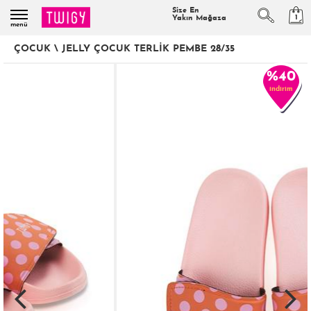
Size En
1
Yakın Mağaza
menü
ÇOCUK
\
JELLY ÇOCUK TERLIK PEMBE 28/35
%40
indirim