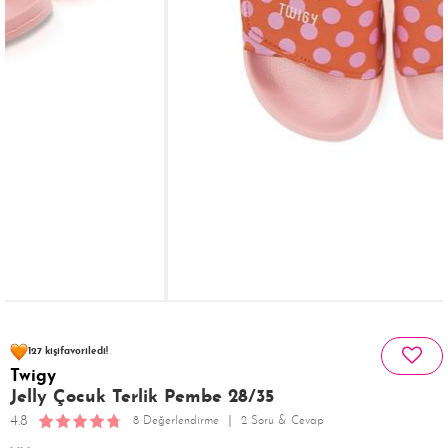
137 kişinin
sepetinde
127 kişi
favoriledi!
Twigy
30 kişi
133 kişi
Satın Aldı!
Görüntüledi!
Jelly Çocuk Terlik Pembe 28/35
4.8
8 Değerlendirme
2 Soru & Cevap