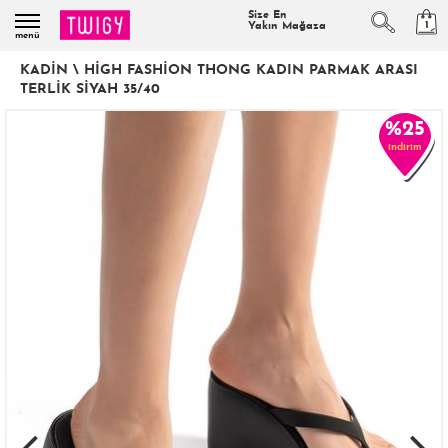
Size En
1
Yakın Mağaza
menü
KADIN
\
HIGH FASHION THONG KADIN PARMAK ARASI
TERLIK SIYAH 35/40
%25
indirim