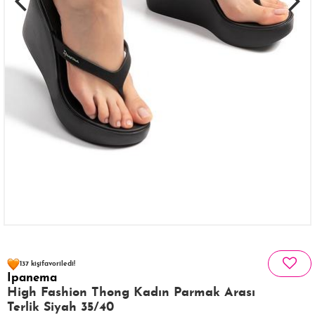
126 kişinin
sepetinde
137 kişi
favoriledi!
Ipanema
20 kişi
260 kişi
Satın Aldı!
Görüntüledi!
High Fashion Thong Kadın Parmak Arası
Terlik Siyah 35/40