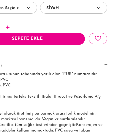
SEPETE EKLE
i
ara ürünün tabanında yazılı olan "EUR" numarasıdır.
: PVC
i: PVC
ı Firma: Terteks Tekstil İthalat İhracat ve Pazarlama A.Ş.
el olarak üretilmiş bu parmak arası terlik modelinin;
 markası Ipanema 'dır. Vegan ve sürdürülebilir
etilip, tüm sağlık testlerinden geçmiştir.Kanserojen ve
 maddeler kullanılmamaktadır. PVC saya ve taban