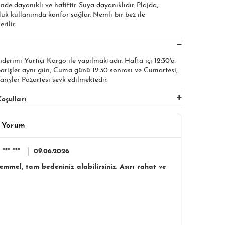
nde dayanıklı ve hafiftir. Suya dayanıklıdır. Plajda,
ük kullanımda konfor sağlar. Nemli bir bez ile
rilir.
nderimi Yurtiçi Kargo ile yapılmaktadır. Hafta içi 12:30'a
parişler aynı gün, Cuma günü 12:30 sonrası ve Cumartesi,
arişler Pazartesi sevk edilmektedir.
oşulları
 Yorum
*** ***
09.06.2026
emmel, tam bedeniniz alabilirsiniz. Asırı rahat ve