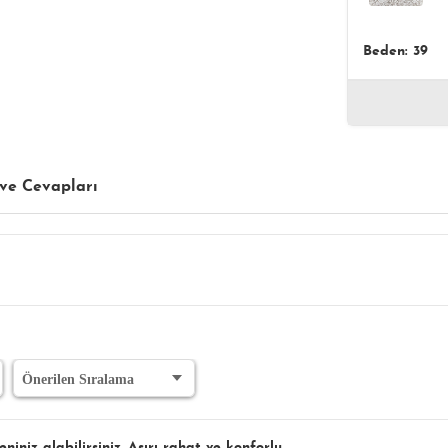
Beden: 39
ve Cevapları
niz alabilirsiniz. Asırı rahat ve konforlu