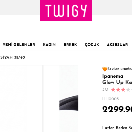
YENİ GELENLER
KADIN
ERKEK
ÇOCUK
AKSESUAR
SIYAH 35/40
92 kişinin
sepet
Sevilen ürün!
24
Ipanema
Son 1 Günde
Son 24 Saatte
40
Glow Up Kad
3.0
HH0005
2299.9
Lütfen Beden S