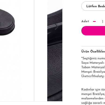
Adet
1
Ürün Özellikler
*Seçtiğiniz num
Saya Materyali
Taban Materyal
Menşei: Brezilya
Üretici/İthalatç
Kadınlar için öz
menşei Brezilya,
malzemelerden ür
sağlığa zararlı