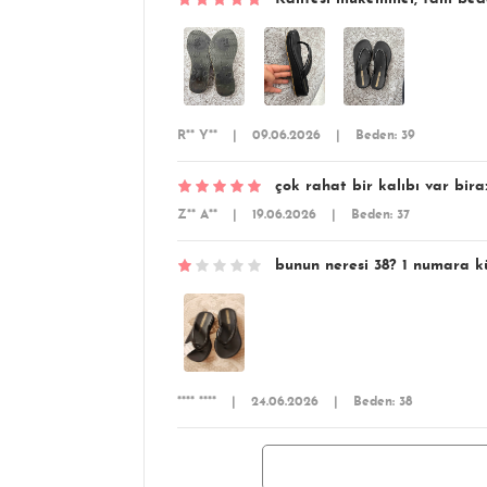
R** Y**
|
09.06.2026
|
Beden: 39
çok rahat bir kalıbı var bira
Z** A**
|
19.06.2026
|
Beden: 37
bunun neresi 38? 1 numara k
**** ****
|
24.06.2026
|
Beden: 38