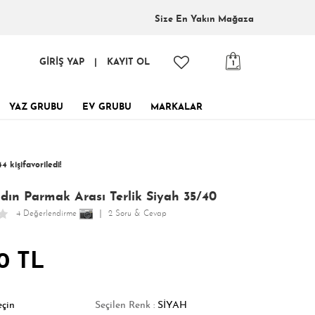
Size En
Yakın Mağaza
GİRİŞ YAP
|
KAYIT OL
1
YAZ GRUBU
EV GRUBU
MARKALAR
inde, tükenmeden al!
4 kişi
favoriledi!
 kişi
155 kişi
Satın Aldı!
Görüntüledi!
ın Parmak Arası Terlik Siyah 35/40
4 Değerlendirme
2 Soru & Cevap
0 TL
eçin
Seçilen Renk :
SİYAH