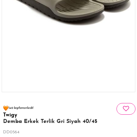
51 kişinin
sepetinde
140 kişi
favoriledi!
Twigy
24 kişi
294 kişi
Satın Aldı!
Görüntüledi!
Demba Erkek Terlik Gri Siyah 40/45
DD0564