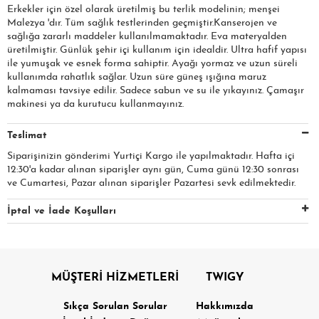
Erkekler için özel olarak üretilmiş bu terlik modelinin; menşei
Malezya 'dır. Tüm sağlık testlerinden geçmiştir.Kanserojen ve
sağlığa zararlı maddeler kullanılmamaktadır. Eva materyalden
üretilmiştir. Günlük şehir içi kullanım için idealdir. Ultra hafif yapısı
ile yumuşak ve esnek forma sahiptir. Ayağı yormaz ve uzun süreli
kullanımda rahatlık sağlar. Uzun süre güneş ışığına maruz
kalmaması tavsiye edilir. Sadece sabun ve su ile yıkayınız. Çamaşır
makinesi ya da kurutucu kullanmayınız.
Teslimat
Siparişinizin gönderimi Yurtiçi Kargo ile yapılmaktadır. Hafta içi
12:30'a kadar alınan siparişler aynı gün, Cuma günü 12:30 sonrası
ve Cumartesi, Pazar alınan siparişler Pazartesi sevk edilmektedir.
İptal ve İade Koşulları
MÜŞTERİ HİZMETLERİ
TWIGY
Sıkça Sorulan Sorular
Hakkımızda