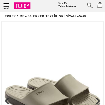
Size En
1
Yakın Mağaza
menü
ERKEK
\
DEMBA ERKEK TERLIK GRI SIYAH 40/45