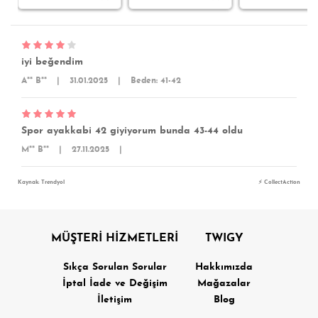
iyi beğendim
A** B**
|
31.01.2025
|
Beden: 41-42
Spor ayakkabi 42 giyiyorum bunda 43-44 oldu
M** B**
|
27.11.2025
|
Kaynak: Trendyol
⚡ CollectAction
MÜŞTERİ HİZMETLERİ
TWIGY
Sıkça Sorulan Sorular
Hakkımızda
İptal İade ve Değişim
Mağazalar
İletişim
Blog