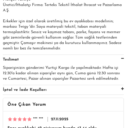
Üretici/İthalatçı Firma: Terteks Tekstil İthalat İhracat ve Pazarlama
A.Ş.​​​
Erkekler için özel olarak üretilmiş bu ev ayakkabısı modelinin;
markası Twigy 'dir. Saya materyali tekstil, taban materyali
termoplastiktir. Sessiz ve kaymaz tabanı, parke, fayans ve mermer
gibi zeminlerde güvenli kullanım sağlar. Tüm sağlık testlerinden
geçmiştir. Çamaşır makinesi ya da kurutucu kullanmayınız. Sadece
nemli bir bez ile temizlenmelidir.
Teslimat
Siparişinizin gönderimi Yurtiçi Kargo ile yapılmaktadır. Hafta içi
12:30'a kadar alınan siparişler aynı gün, Cuma günü 12:30 sonrası
ve Cumartesi, Pazar alınan siparişler Pazartesi sevk edilmektedir.
İptal ve İade Koşulları
Öne Çıkan Yorum
*** ***
27.11.2025