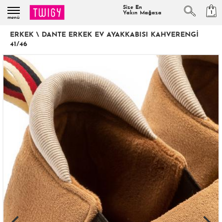
Size En
1
Yakın Mağaza
menü
ERKEK
\
DANTE ERKEK EV AYAKKABISI KAHVERENGI
41/46