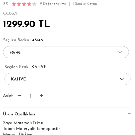
3.9
9 Değerlendirme
1 Soru & Cevap
CC0371
1299.90 TL
Seçilen Beden :
45/46
Seçilen Renk :
KAHVE
Adet
1
Ürün Özellikleri
Saya Materyali:Tekstil
Taban Materyali: Termoplastik
Menşei: Türkiye