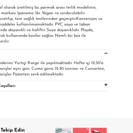
el olarak üretilmiş bu parmak arası terlik modelinin;
 markası Ipanema 'dır. Vegan ve sürdürülebilir
etilip, tüm sağlık testlerinden geçmiştir.Kanserojen ve
 maddeler kullanılmamaktadır. PVC saya ve taban
nde dayanıklı ve hafiftir. Suya dayanıklıdır. Plajda,
ük kullanımda konfor sağlar. Nemli bir bez ile
rilir.
nderimi Yurtiçi Kargo ile yapılmaktadır. Hafta içi 12:30'a
parişler aynı gün, Cuma günü 12:30 sonrası ve Cumartesi,
arişler Pazartesi sevk edilmektedir.
oşulları
 Takip Edin