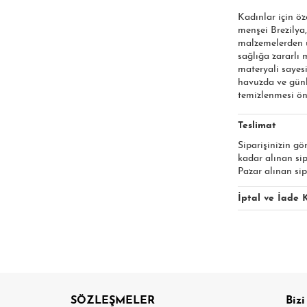
Kadınlar için öz
menşei Brezilya,
malzemelerden ür
sağlığa zararlı
materyali sayesi
havuzda ve günl
temizlenmesi öne
Teslimat
Siparişinizin gö
kadar alınan si
Pazar alınan sip
İptal ve İade K
SÖZLEŞMELER
Bizi