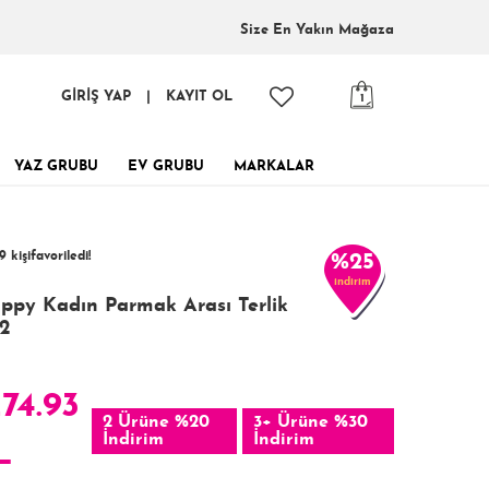
Size En
Yakın Mağaza
GİRİŞ YAP
|
KAYIT OL
1
YAZ GRUBU
EV GRUBU
MARKALAR
tinde, tükenmeden al!
9 kişi
favoriledi!
%25
indirim
 kişi
421 kişi
Satın Aldı!
Görüntüledi!
ppy Kadın Parmak Arası Terlik
2
274.93
2 Ürüne %20
3+ Ürüne %30
İndirim
İndirim
L