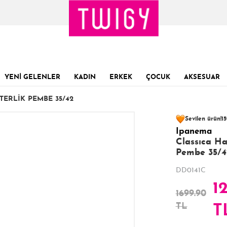
YENİ GELENLER
KADIN
ERKEK
ÇOCUK
AKSESUAR
TERLIK PEMBE 35/42
107 kişinin
sepe
Sevilen ürün!
15
Ipanema
Son 1 Günde
Son 24 Saatte
21
Classıca Ha
Pembe 35/4
DD0141C
1
1699.90
TL
T