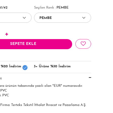
41/42
Seçilen Renk :
PEMBE
SEPETE EKLE
 %20 İndirim
3+ Ürüne %30 İndirim
i
ara ürünün tabanında yazılı olan "EUR" numarasıdır.
: PVC
i: PVC
ı Firma: Terteks Tekstil İthalat İhracat ve Pazarlama A.Ş.