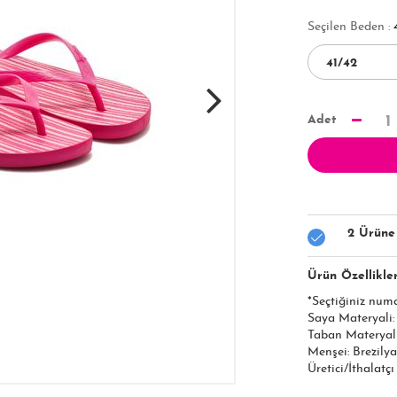
Seçilen Beden :
Adet
1
2 Ürüne
Ürün Özellikler
*Seçtiğiniz num
Saya Materyali
Taban Materyal
Menşei: Brezilya
Üretici/İthalatç