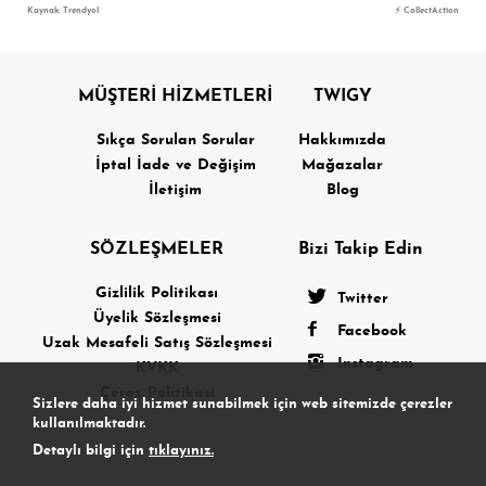
Kaynak: Trendyol
⚡ CollectAction
MÜŞTERİ HİZMETLERİ
TWIGY
Sıkça Sorulan Sorular
Hakkımızda
İptal İade ve Değişim
Mağazalar
İletişim
Blog
SÖZLEŞMELER
Bizi Takip Edin
Gizlilik Politikası
Twitter
Üyelik Sözleşmesi
Facebook
Uzak Mesafeli Satış Sözleşmesi
Instagram
KVKK
Çerez Politikası
Sizlere daha iyi hizmet sunabilmek için web sitemizde çerezler
kullanılmaktadır.
Detaylı bilgi için
tıklayınız.