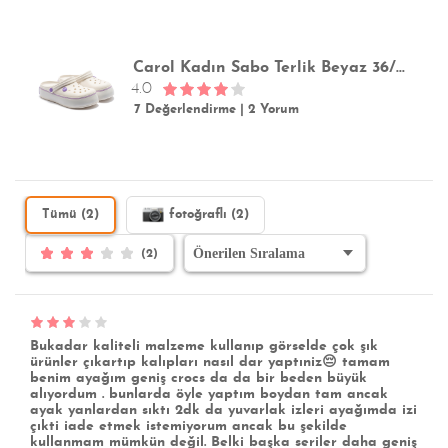
Carol Kadın Sabo Terlik Beyaz 36/40
4.0
7 Değerlendirme
|
2 Yorum
Tümü (2)
fotoğraflı (2)
(2)
Bukadar kaliteli malzeme kullanıp görselde çok şık
ürünler çıkartıp kalıpları nasıl dar yaptıniz😔 tamam
benim ayağım geniş crocs da da bir beden büyük
alıyordum . bunlarda öyle yaptım boydan tam ancak
ayak yanlardan sıktı 2dk da yuvarlak izleri ayağımda izi
çıkti iade etmek istemiyorum ancak bu şekilde
kullanmam mümkün değil. Belki başka seriler daha geniş