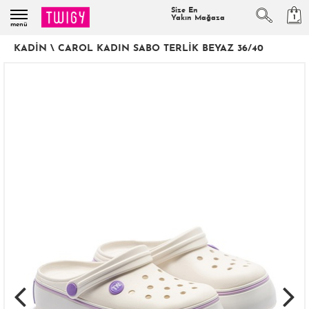
Size En
1
Yakın Mağaza
menü
KADIN
\
CAROL KADIN SABO TERLIK BEYAZ 36/40