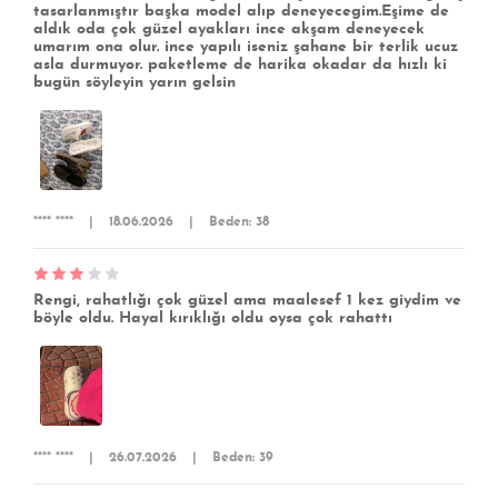
tasarlanmıştır başka model alıp deneyecegim.Eşime de
aldık oda çok güzel ayakları ince akşam deneyecek
umarım ona olur. ince yapılı iseniz şahane bir terlik ucuz
asla durmuyor. paketleme de harika okadar da hızlı ki
bugün söyleyin yarın gelsin
**** ****
|
18.06.2026
|
Beden: 38
Rengi, rahatlığı çok güzel ama maalesef 1 kez giydim ve
böyle oldu. Hayal kırıklığı oldu oysa çok rahattı
**** ****
|
26.07.2026
|
Beden: 39