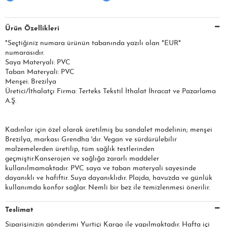
Ürün Özellikleri
*Seçtiğiniz numara ürünün tabanında yazılı olan "EUR"
numarasıdır.
Saya Materyali: PVC
Taban Materyali: PVC
Menşei: Brezilya
Üretici/İthalatçı Firma: Terteks Tekstil İthalat İhracat ve Pazarlama
A.Ş.
Kadınlar için özel olarak üretilmiş bu sandalet modelinin; menşei
Brezilya, markası Grendha 'dır. Vegan ve sürdürülebilir
malzemelerden üretilip, tüm sağlık testlerinden
geçmiştir.Kanserojen ve sağlığa zararlı maddeler
kullanılmamaktadır. PVC saya ve taban materyali sayesinde
dayanıklı ve hafiftir. Suya dayanıklıdır. Plajda, havuzda ve günlük
kullanımda konfor sağlar. Nemli bir bez ile temizlenmesi önerilir.
Teslimat
Siparişinizin gönderimi Yurtiçi Kargo ile yapılmaktadır. Hafta içi