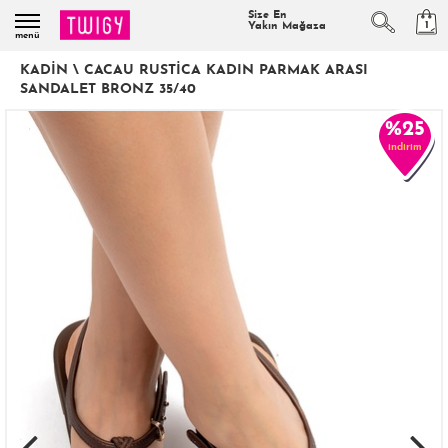
Size En
1
Yakın Mağaza
menü
KADIN
\
CACAU RUSTICA KADIN PARMAK ARASI
SANDALET BRONZ 35/40
%25
indirim