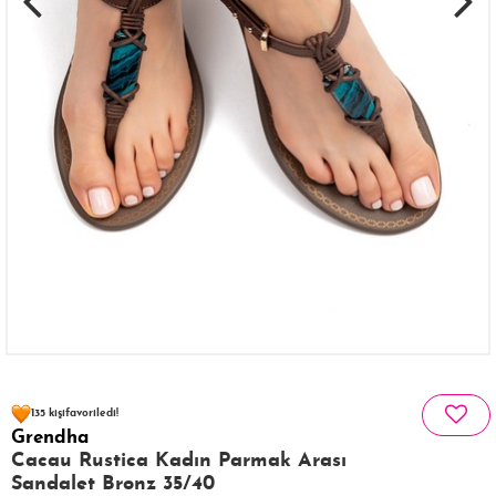
94 kişinin
sepetinde
135 kişi
favoriledi!
Grendha
38 kişi
147 kişi
Satın Aldı!
Görüntüledi!
Cacau Rustica Kadın Parmak Arası
Sandalet Bronz 35/40