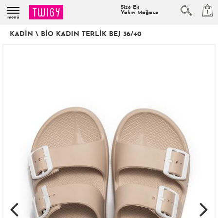
Size En
1
Yakın Mağaza
menü
KADIN
\
BIO KADIN TERLIK BEJ 36/40