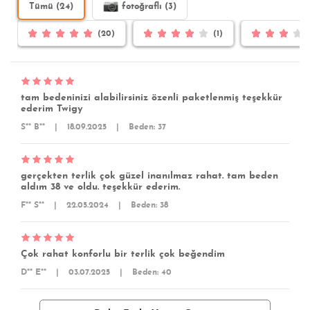
Tümü (24)
fotoğraflı (3)
(20)
(1)
tam bedeninizi alabilirsiniz özenli paketlenmiş teşekkür
ederim Twigy
S** B**
|
18.09.2025
|
Beden: 37
gerçekten terlik çok güzel inanılmaz rahat. tam beden
aldım 38 ve oldu. teşekkür ederim.
F** S**
|
22.05.2024
|
Beden: 38
Çok rahat konforlu bir terlik çok beğendim
D** E**
|
03.07.2025
|
Beden: 40