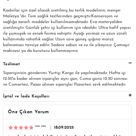
Kadınlar için özel olarak üretilmiş bu terlik modelinin; menşei
Malezya 'dır. Tüm sağlık testlerinden geçmiştir.Kanserojen ve
sağlığa zararlı maddeler kullanılmamaktadır. Eva materyalden
üretilmiştir. Günlük şehir içi kullanım için idealdir. Ultra hafif yapısı
ile yumuşak ve esnek forma sahiptir. Ayağı yormaz ve uzun süreli
kullanımda rahatlık sağlar. Uzun süre güneş ışığına maruz
kalmaması tavsiye edilir. Sadece sabun ve su ile yıkayınız. Çamaşır
makinesi ya da kurutucu kullanmayınız.
Teslimat
Siparişinizin gönderimi Yurtiçi Kargo ile yapılmaktadır. Hafta içi
12:30'a kadar alınan siparişler aynı gün, Cuma günü 12:30 sonrası
ve Cumartesi, Pazar alınan siparişler Pazartesi sevk edilmektedir.
İptal ve İade Koşulları
Öne Çıkan Yorum
*** ***
18.09.2025