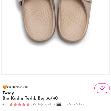
83 kişinin
sepetinde
267 kişi
favoriledi!
Twigy
40 kişi
367 kişi
Satın Aldı!
Görüntüledi!
Bio Kadın Terlik Bej 36/40
4.7
45 Değerlendirme
9 Soru & Cevap