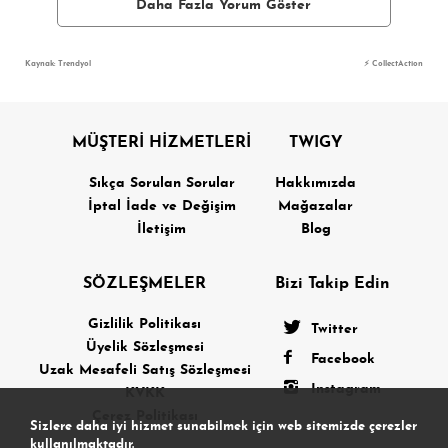
Daha Fazla Yorum Göster
Kaynak: Trendyol
⚡ CollectAction
MÜŞTERİ HİZMETLERİ
TWIGY
Sıkça Sorulan Sorular
Hakkımızda
İptal İade ve Değişim
Mağazalar
İletişim
Blog
SÖZLEŞMELER
Bizi Takip Edin
Gizlilik Politikası
Twitter
Üyelik Sözleşmesi
Facebook
Uzak Mesafeli Satış Sözleşmesi
Instagram
KVKK
Çerez Politikası
Sizlere daha iyi hizmet sunabilmek için web sitemizde çerezler
kullanılmaktadır.