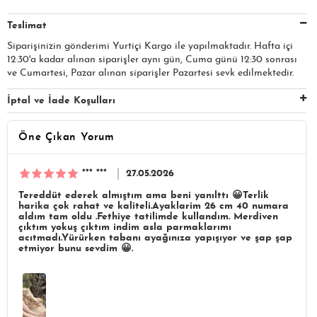
Teslimat
Siparişinizin gönderimi Yurtiçi Kargo ile yapılmaktadır. Hafta içi
12:30'a kadar alınan siparişler aynı gün, Cuma günü 12:30 sonrası
ve Cumartesi, Pazar alınan siparişler Pazartesi sevk edilmektedir.
İptal ve İade Koşulları
Öne Çıkan Yorum
*** ***
27.05.2026
Tereddüt ederek almıştım ama beni yanılttı 😀Terlik
harika çok rahat ve kaliteli.Ayaklarim 26 cm 40 numara
aldım tam oldu .Fethiye tatilimde kullandım. Merdiven
çıktım yokuş çıktım indim asla parmaklarımı
acıtmadı.Yürürken tabanı ayağınıza yapışıyor ve şap şap
etmiyor bunu sevdim 😀.