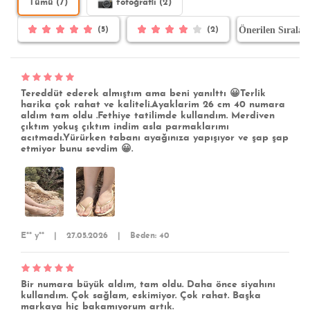
Tümü (7)
fotoğraflı (2)
(5)
(2)
Tereddüt ederek almıştım ama beni yanılttı 😀Terlik
harika çok rahat ve kaliteli.Ayaklarim 26 cm 40 numara
aldım tam oldu .Fethiye tatilimde kullandım. Merdiven
çıktım yokuş çıktım indim asla parmaklarımı
acıtmadı.Yürürken tabanı ayağınıza yapışıyor ve şap şap
etmiyor bunu sevdim 😀.
E** y**
|
27.05.2026
|
Beden: 40
Bir numara büyük aldım, tam oldu. Daha önce siyahını
kullandım. Çok sağlam, eskimiyor. Çok rahat. Başka
markaya hiç bakamıyorum artık.