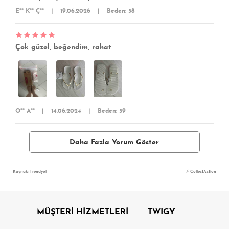
E** K** Ç**
|
19.06.2026
|
Beden: 38
Çok güzel, beğendim, rahat
O** A**
|
14.06.2024
|
Beden: 39
Daha Fazla Yorum Göster
Kaynak: Trendyol
⚡ CollectAction
MÜŞTERİ HİZMETLERİ
TWIGY