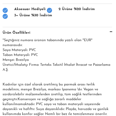
Aksesuar Hediyeli
2 Ürüne %20 İndirim
3+ Ürüne %30 İndirim
Ürün Özellikleri
*Seçtiğiniz numara ürünün tabanında yazılı olan "EUR"
numarasıdır.
Saya Materyali: PVC
Taban Materyali: PVC
Menşei: Brezilya
Üretici/İthalatçı Firma: Terteks Tekstil İthalat İhracat ve Pazarlama
A.Ş.
Kadınlar için özel olarak üretilmiş bu parmak arası terlik
modelinin; menşei Brezilya, markası Ipanema 'dır. Vegan ve
sürdürülebilir malzemelerden üretilip, tüm sağlık testlerinden
geçmiştir.Kanserojen ve sağlığa zararlı maddeler
kullanılmamaktadır. PVC saya ve taban materyali sayesinde
dayanıklı ve hafiftir. Suya dayanıklıdır. Plajda, havuzda ve günlük
kullanımda konfor sağlar. Nemli bir bez ile temizlenmesi önerilir.