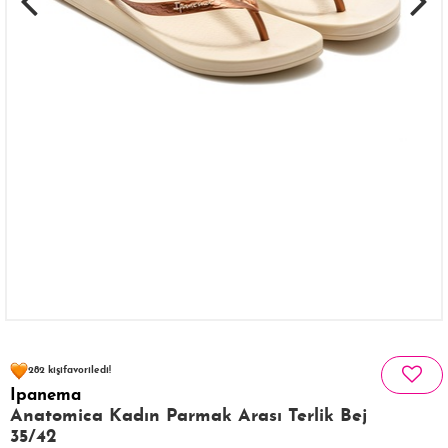
75 kişinin
sepetinde
282 kişi
favoriledi!
Ipanema
20 kişi
355 kişi
Satın Aldı!
Görüntüledi!
Anatomica Kadın Parmak Arası Terlik Bej
35/42