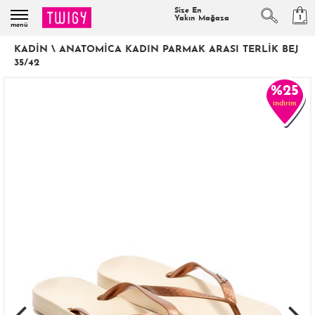
Size En
1
Yakın Mağaza
menü
KADIN
\
ANATOMICA KADIN PARMAK ARASI TERLIK BEJ
35/42
%25
indirim