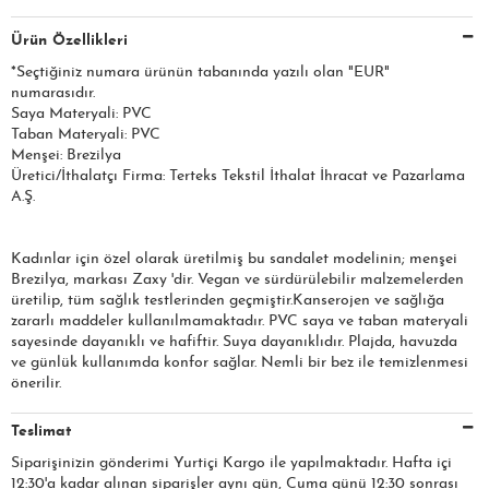
Ürün Özellikleri
*Seçtiğiniz numara ürünün tabanında yazılı olan "EUR"
numarasıdır.
Saya Materyali: PVC
Taban Materyali: PVC
Menşei: Brezilya
Üretici/İthalatçı Firma: Terteks Tekstil İthalat İhracat ve Pazarlama
A.Ş.
Kadınlar için özel olarak üretilmiş bu sandalet modelinin; menşei
Brezilya, markası Zaxy 'dir. Vegan ve sürdürülebilir malzemelerden
üretilip, tüm sağlık testlerinden geçmiştir.Kanserojen ve sağlığa
zararlı maddeler kullanılmamaktadır. PVC saya ve taban materyali
sayesinde dayanıklı ve hafiftir. Suya dayanıklıdır. Plajda, havuzda
ve günlük kullanımda konfor sağlar. Nemli bir bez ile temizlenmesi
önerilir.
Teslimat
Siparişinizin gönderimi Yurtiçi Kargo ile yapılmaktadır. Hafta içi
12:30'a kadar alınan siparişler aynı gün, Cuma günü 12:30 sonrası