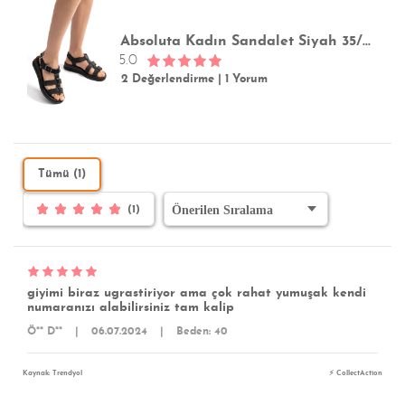
Absoluta Kadın Sandalet Siyah 35/42
5.0
2 Değerlendirme
|
1 Yorum
Tümü (1)
(1)
giyimi biraz ugrastiriyor ama çok rahat yumuşak kendi
numaranızı alabilirsiniz tam kalip
Ö** D**
|
06.07.2024
|
Beden: 40
Kaynak: Trendyol
⚡ CollectAction