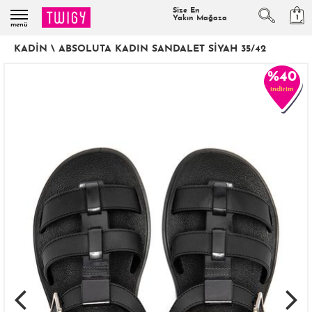
Size En
1
Yakın Mağaza
menü
KADIN
\
ABSOLUTA KADIN SANDALET SIYAH 35/42
%40
indirim