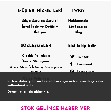
MÜŞTERİ HİZMETLERİ
TWIGY
Sıkça Sorulan Sorular
Hakkımızda
İptal İade ve Değişim
Mağazalar
İletişim
Blog
SÖZLEŞMELER
Bizi Takip Edin
Gizlilik Politikası
Twitter
Üyelik Sözleşmesi
Facebook
Uzak Mesafeli Satış Sözleşmesi
Instagram
KVKK
Çerez Politikası
Sizlere daha iyi hizmet sunabilmek için web sitemizde çerezler
kullanılmaktadır.
Detaylı bilgi için
tıklayınız.
Kabul Etmiyorum
Kabul Ediyorum
STOK GELİNCE HABER VER
Copyright 2026 Terteks
POWERED BY