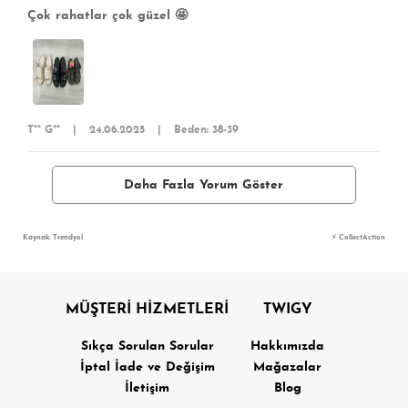
Çok rahatlar çok güzel 🤩
T** G**
|
24.06.2025
|
Beden: 38-39
Daha Fazla Yorum Göster
Kaynak: Trendyol
⚡ CollectAction
MÜŞTERİ HİZMETLERİ
TWIGY
Sıkça Sorulan Sorular
Hakkımızda
İptal İade ve Değişim
Mağazalar
İletişim
Blog