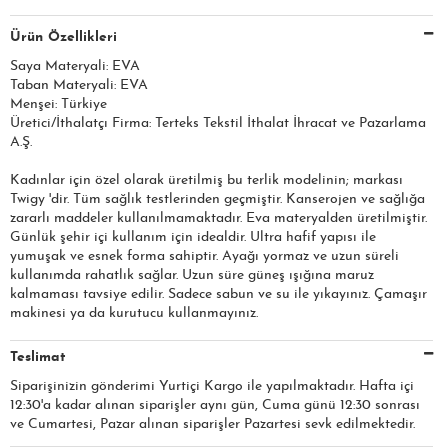
Ürün Özellikleri
Saya Materyali: EVA
Taban Materyali: EVA
Menşei: Türkiye
Üretici/İthalatçı Firma: Terteks Tekstil İthalat İhracat ve Pazarlama
A.Ş.​​​
Kadınlar için özel olarak üretilmiş bu terlik modelinin; markası
Twigy 'dir. Tüm sağlık testlerinden geçmiştir. Kanserojen ve sağlığa
zararlı maddeler kullanılmamaktadır. Eva materyalden üretilmiştir.
Günlük şehir içi kullanım için idealdir. Ultra hafif yapısı ile
yumuşak ve esnek forma sahiptir. Ayağı yormaz ve uzun süreli
kullanımda rahatlık sağlar. Uzun süre güneş ışığına maruz
kalmaması tavsiye edilir. Sadece sabun ve su ile yıkayınız. Çamaşır
makinesi ya da kurutucu kullanmayınız.
Teslimat
Siparişinizin gönderimi Yurtiçi Kargo ile yapılmaktadır. Hafta içi
12:30'a kadar alınan siparişler aynı gün, Cuma günü 12:30 sonrası
ve Cumartesi, Pazar alınan siparişler Pazartesi sevk edilmektedir.