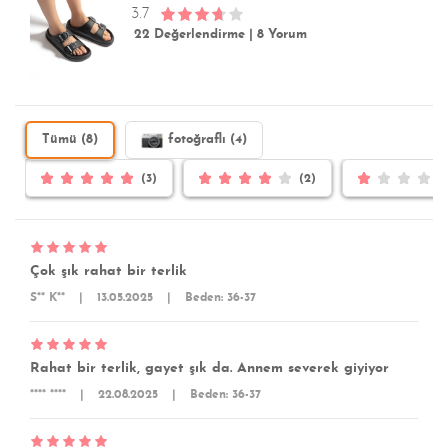
3.7
22 Değerlendirme
|
8 Yorum
Tümü (8)
fotoğraflı (4)
(3)
(2)
Çok şık rahat bir terlik
S** K**
|
13.05.2025
|
Beden: 36-37
Rahat bir terlik, gayet şık da. Annem severek giyiyor
**** ****
|
22.08.2025
|
Beden: 36-37