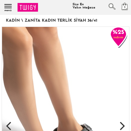
Size En
1
Yakın Mağaza
menü
KADIN
\
ZANITA KADIN TERLIK SIYAH 36/41
%25
indirim