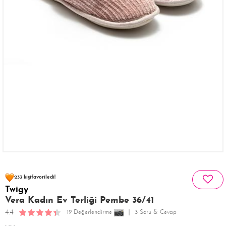
58 kişinin
sepetinde
233 kişi
favoriledi!
Twigy
22 kişi
Satın Aldı!
450 kişi
Görüntüledi!
Vera Kadın Ev Terliği Pembe 36/41
4.4
19 Değerlendirme
3 Soru & Cevap