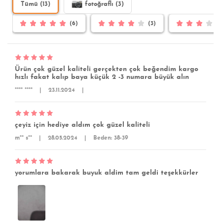
Tümü (13)
fotoğraflı (3)
(6)
(3)
Ürün çok güzel kaliteli gerçekten çok beğendim kargo
hızlı fakat kalıp baya küçük 2 -3 numara büyük alın
**** ****
|
23.11.2024
|
çeyiz için hediye aldım çok güzel kaliteli
m** s**
|
28.05.2024
|
Beden: 38-39
yorumlara bakarak buyuk aldim tam geldi teşekkürler