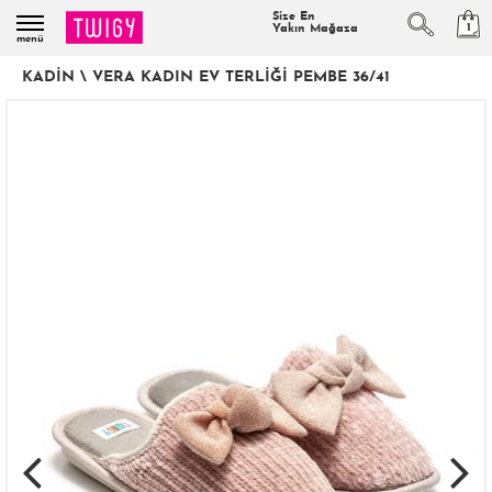
Size En
1
Yakın Mağaza
menü
KADIN
\
VERA KADIN EV TERLIĞI PEMBE 36/41