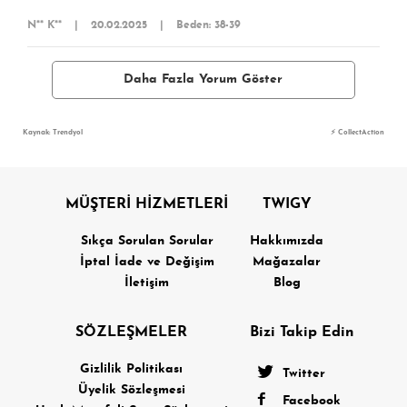
N** K**
|
20.02.2025
|
Beden: 38-39
Daha Fazla Yorum Göster
Kaynak: Trendyol
⚡ CollectAction
MÜŞTERİ HİZMETLERİ
TWIGY
Sıkça Sorulan Sorular
Hakkımızda
İptal İade ve Değişim
Mağazalar
İletişim
Blog
SÖZLEŞMELER
Bizi Takip Edin
Gizlilik Politikası
Twitter
Üyelik Sözleşmesi
Facebook