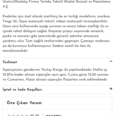
Üretici/İthalatçı Firma: Terteks Tekstil İthalat İhracat ve Pazarlama
A.Ş.​​​
Kadınlar için özel olarak üretilmiş bu ev terliği modelinin; markası
Twigy 'dir. Saya materyali tekstil, taban materyali termoplastiktir.
Uzun süre kullanımda ayağı yormaz ve sessiz taban özelliği ile ev
içinde rahat dolaşım sağlar. Kaymaz yüzeyi sayesinde seramik,
parke ve mermer gibi zeminlerde güvenli adımlar atmanıza
yardımcı olur. Tüm sağlık testlerinden geçmiştir. Çamaşır makinesi
ya da kurutucu kullanmayınız. Sadece nemli bir bez ile
temizlenmelidir.
Teslimat
Siparişinizin gönderimi Yurtiçi Kargo ile yapılmaktadır. Hafta içi
12:30'a kadar alınan siparişler aynı gün, Cuma günü 12:30 sonrası
ve Cumartesi, Pazar alınan siparişler Pazartesi sevk edilmektedir.
İptal ve İade Koşulları
Öne Çıkan Yorum