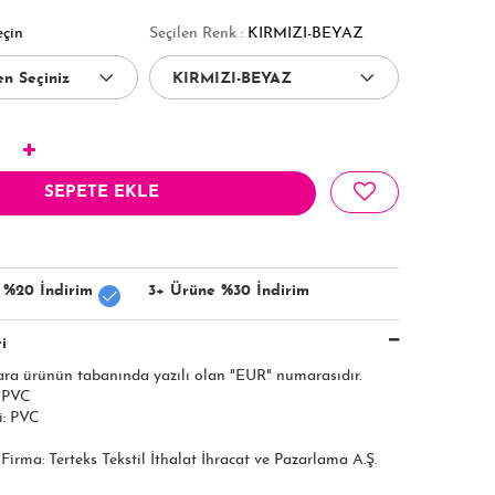
eçin
Seçilen Renk :
KIRMIZI-BEYAZ
SEPETE EKLE
 %20 İndirim
3+ Ürüne %30 İndirim
i
ara ürünün tabanında yazılı olan "EUR" numarasıdır.
: PVC
i: PVC
ı Firma: Terteks Tekstil İthalat İhracat ve Pazarlama A.Ş.