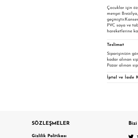
Çocuklar için öz
menşei Brezilya,
geçmiştir.Kanse
PVC saya ve tab
hareketlerine kar
Teslimat
Siparişinizin gö
kadar alınan si
Pazar alınan sip
İptal ve İade K
SÖZLEŞMELER
Bizi
a
Gizlilik Politikası