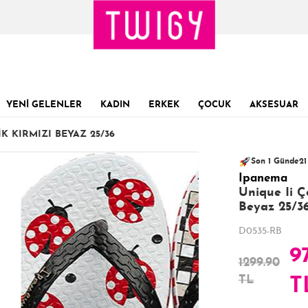
YENİ GELENLER
KADIN
ERKEK
ÇOCUK
AKSESUAR
K KIRMIZI BEYAZ 25/36
127 kişinin
Sevilen ürün!
sepe
16
Son 1 Günde
21
Ipanema
Son 24 Saatte
Unique Ii Ç
Beyaz 25/3
D0535-RB
9
1299.90
TL
T