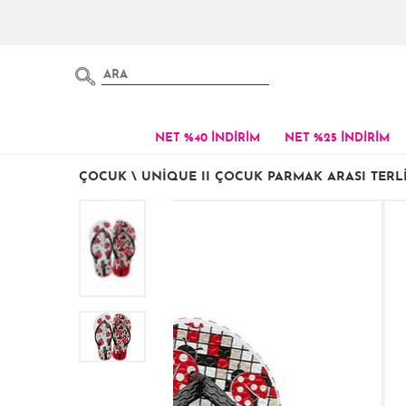
NET %40 İNDİRİM
NET %25 İNDİRİM
ÇOCUK
\
UNIQUE II ÇOCUK PARMAK ARASI TERLI