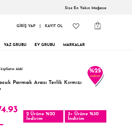
Size En
Yakın Mağaza
GİRİŞ YAP
|
KAYIT OL
1
YAZ GRUBU
EV GRUBU
MARKALAR
tinde, tükenmeden al!
6 kişi
favoriledi!
 kişi
Satın Aldı!
%25
indirim
341 kişi
Görüntüledi!
ocuk Parmak Arası Terlik Kırmızı
6
74.93
2 Ürüne %20
3+ Ürüne %30
İndirim
İndirim
L