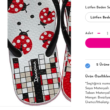
Lütfen Beden S
Adet
1
2 Ürüne
Ürün Özellikler
*Seçtiğiniz num
Saya Materyali
Taban Materyal
Menşei: Brezilya
Üretici/İthalatç